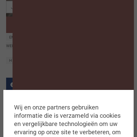
Schrijf in
EMPLOYEE ENGAGEMENT & EXPERIENCE
FLEXIBEL
WERKEN
WELLBEING
HR ACTUA
Wij en onze partners gebruiken
informatie die is verzameld via cookies
en vergelijkbare technologieën om uw
ervaring op onze site te verbeteren, om