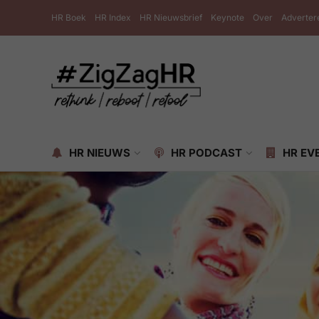
HR Boek
HR Index
HR Nieuwsbrief
Keynote
Over
Adverter
HR NIEUWS
HR PODCAST
HR EV