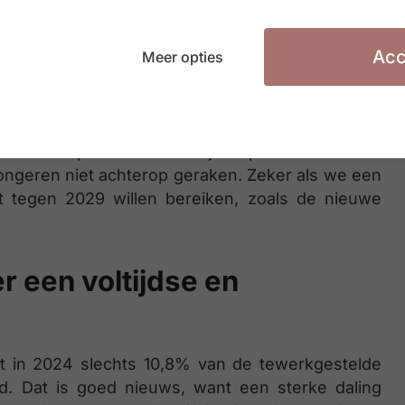
sheid zich in vrijwel alle buurlanden voordoet de
Acc
Meer opties
rkloosheid in België is het resultaat van een
 structurele knelpunten. Jongeren botsen op
de opleiding die ze volgden en de beschikbare
 kansen op werk aanzienlijk beperken. Gerichte
jongeren niet achterop geraken. Zeker als we een
t tegen 2029 willen bereiken, zoals de nieuwe
r een voltijdse en
dat in 2024 slechts 10,8% van de tewerkgestelde
d. Dat is goed nieuws, want een sterke daling