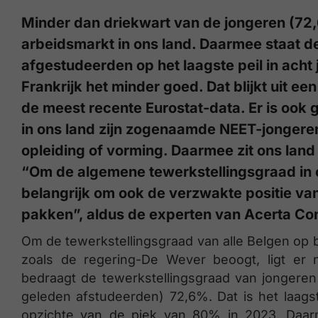
Minder dan driekwart van de jongeren (72,6
arbeidsmarkt in ons land. Daarmee staat d
afgestudeerden op het laagste peil in acht 
Frankrijk het minder goed. Dat blijkt uit e
de meest recente Eurostat-data. Er is ook 
in ons land zijn zogenaamde NEET-jongeren:
opleiding of vorming. Daarmee zit ons lan
“Om de algemene tewerkstellingsgraad in on
belangrijk om ook de verzwakte positie va
pakken”, aldus de experten van Acerta Con
Om de tewerkstellingsgraad van alle Belgen op be
zoals de regering-De Wever beoogt, ligt er 
bedraagt de tewerkstellingsgraad van jongeren
geleden afstudeerden) 72,6%. Dat is het laagst
opzichte van de piek van 80% in 2023. Daar