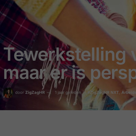
Tewerkstelling 
maar er is pers
door
ZigZagHR
1 jaar geleden
in
#ZigZagHR NXT
,
Arbeid