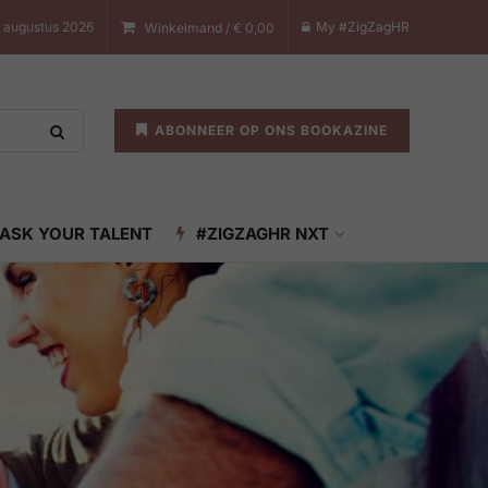
7 augustus 2026
My #ZigZagHR
Winkelmand /
€
0,00
ABONNEER OP ONS BOOKAZINE
ASK YOUR TALENT
#ZIGZAGHR NXT