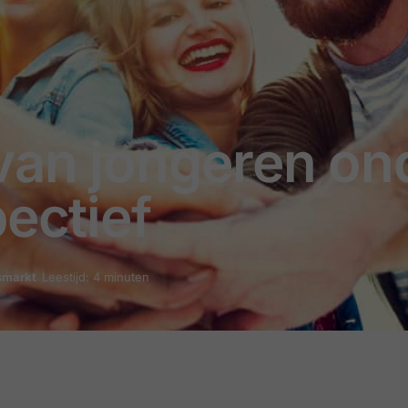
van jongeren on
pectief
smarkt
Leestijd: 4 minuten