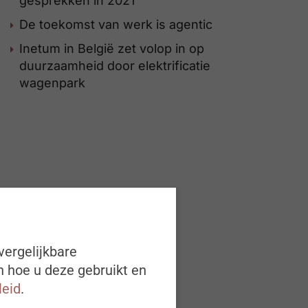
gesprekken in 2021
De toekomst van werk is agentic
Inetum in België zet volop in op
duurzaamheid door elektrificatie
wagenpark
vergelijkbare
n hoe u deze gebruikt en
leid
.