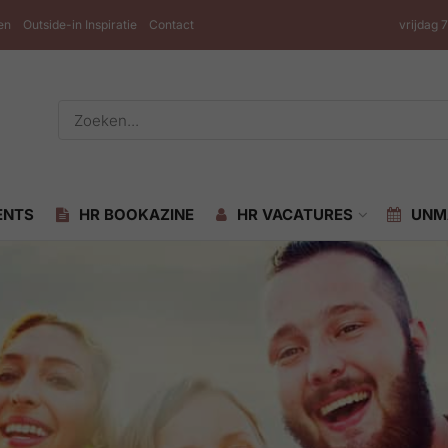
en
Outside-in Inspiratie
Contact
vrijdag 
ENTS
HR BOOKAZINE
HR VACATURES
UNM