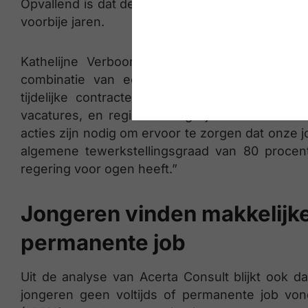
Opvallend is dat de stijging van de jeugdwerkloo
voorbije jaren.
Kathelijne Verboomen: “De stijgende jeugdwe
combinatie van economische onzekerheid en
tijdelijke contracten, een mismatch tussen 
vacatures, en regionale ongelijkheden die hun
acties zijn nodig om ervoor te zorgen dat onze 
algemene tewerkstellingsgraad van 80 procen
regering voor ogen heeft.”
Jongeren vinden makkelijke
permanente job
Uit de analyse van Acerta Consult blijkt ook 
jongeren geen voltijds of permanente job von