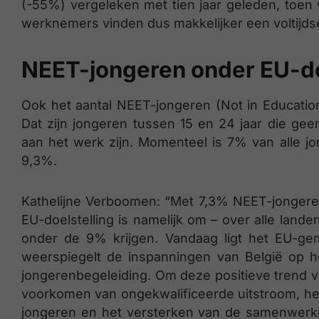
(-55%) vergeleken met tien jaar geleden, toe
werknemers vinden dus makkelijker een voltijdse
NEET-jongeren onder EU-do
Ook het aantal NEET-jongeren (Not in Education
Dat zijn jongeren tussen 15 en 24 jaar die gee
aan het werk zijn. Momenteel is 7% van alle j
9,3%.
Kathelijne Verboomen: “Met 7,3% NEET-jongeren
EU-doelstelling is namelijk om – over alle lan
onder de 9% krijgen. Vandaag ligt het EU-ge
weerspiegelt de inspanningen van België op h
jongerenbegeleiding. Om deze positieve trend vo
voorkomen van ongekwalificeerde uitstroom, he
jongeren en het versterken van de samenwerki