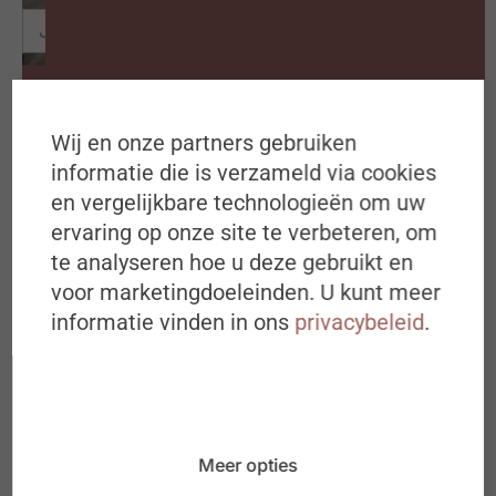
Schrijf in
Wij en onze partners gebruiken
EMPLOYEE ENGAGEMENT &
informatie die is verzameld via cookies
EXPERIENCE
LEADERSHIP
WELLBEING
en vergelijkbare technologieën om uw
HR ACTUA
ervaring op onze site te verbeteren, om
te analyseren hoe u deze gebruikt en
voor marketingdoeleinden. U kunt meer
Schrijf je in op de
informatie vinden in ons
privacybeleid
.
#ZigZagHR-Nieuwsbrief
Iedere dinsdagochtend om 8u00 in
jouw mailbox
Ideeën, inspiratie, best & next
Meer opties
practices over (de toekomst van) HR