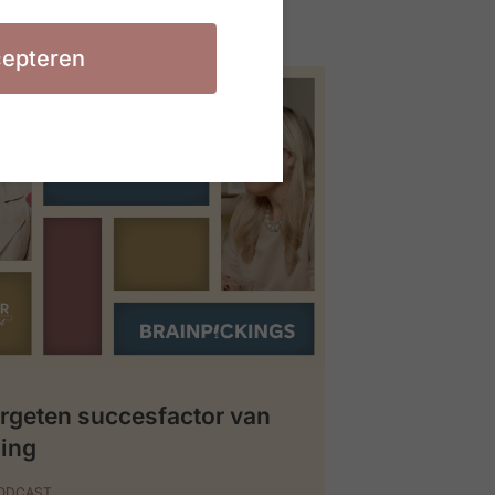
epteren
rgeten succesfactor van
ing
PODCAST