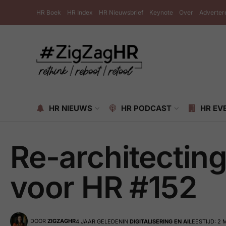
HR Boek
HR Index
HR Nieuwsbrief
Keynote
Over
Adverter
HR NIEUWS
HR PODCAST
HR EV
Re-architectin
voor HR #152
DOOR
ZIGZAGHR
4 JAAR GELEDEN
IN
DIGITALISERING EN AI
LEESTIJD: 2