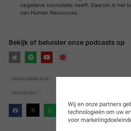
negatieve connotatie heeft. Daarom is het b
van Human Resources.
Bekijk of beluister onze podcasts op
DIGITALISERING EN AI
HR PODCAST
Wij en onze partners geb
technologieën om uw erv
voor marketingdoeleinde