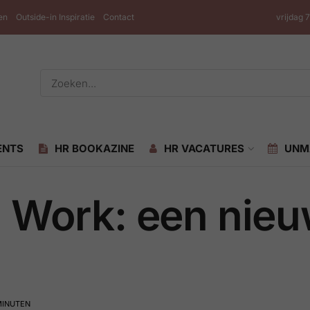
en
Outside-in Inspiratie
Contact
vrijdag 
ENTS
HR BOOKAZINE
HR VACATURES
UNM
g Work: een nieu
 MINUTEN