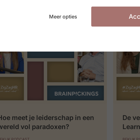
Acc
Meer opties
Hoe meet je leiderschap in een
De ve
wereld vol paradoxen?
Learn
EKIJK PODCAST
BEKIJK 