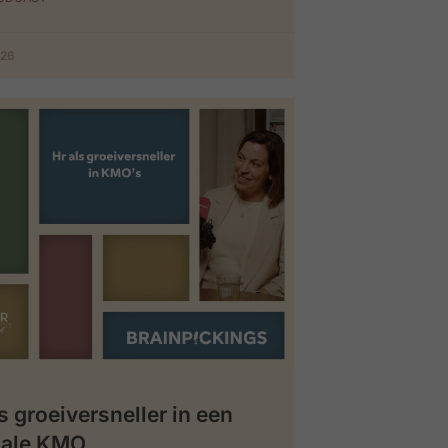
026
s groeiversneller in een
iale KMO