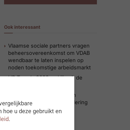
Ook interessant
Vlaamse sociale partners vragen
beheersovereenkomst om VDAB
wendbaar te laten inspelen op
noden toekomstige arbeidsmarkt
HR Trends 2023: vul jij ook de
survey in?
Evaluatiemomenten bieden
hefboom voor meer waardering
vergelijkbare
n hoe u deze gebruikt en
leid
.