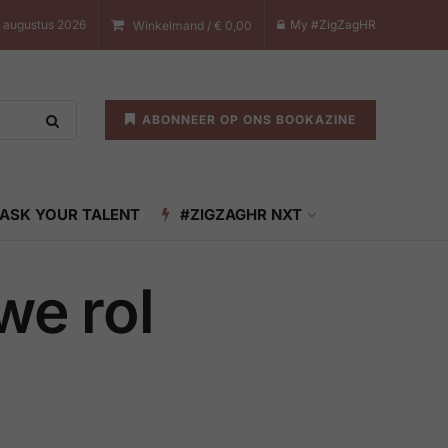
7 augustus 2026
My #ZigZagHR
Winkelmand /
€
0,00
ABONNEER OP ONS BOOKAZINE
ASK YOUR TALENT
#ZIGZAGHR NXT
we rol