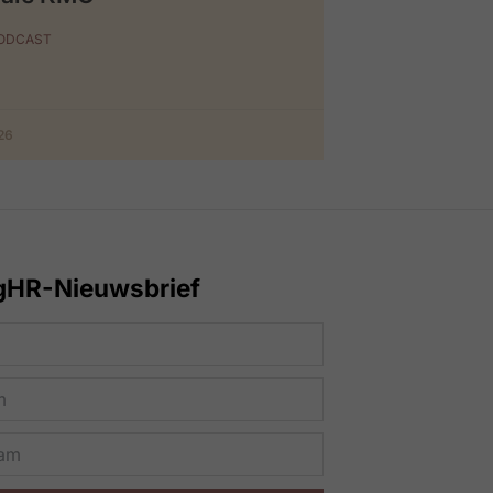
PODCAST
026
gHR-Nieuwsbrief