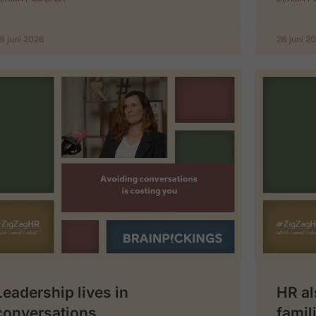
9 juni 2026
26 juni 2
Leadership lives in
HR al
conversations
famil