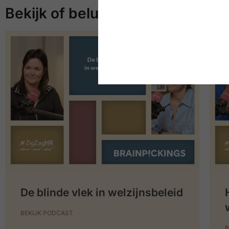
Bekijk of beluister meer
De blinde vlek in welzijnsbeleid
BEKIJK PODCAST
B