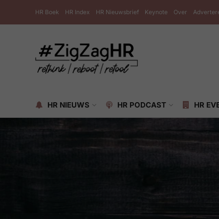
HR Boek
HR Index
HR Nieuwsbrief
Keynote
Over
Adverter
HR NIEUWS
HR PODCAST
HR EV