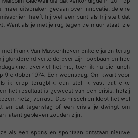
as Malcolm Gladwell die dat verkondigde in 2011 op
 wel meer uitspraken gedaan over innovatie, de ene
schien heeft hij wel een punt als hij stelt dat
. Want als je met je rug tegen de muur staat, zie
d met Frank Van Massenhoven enkele jaren terug
hij glunderend vertelde over zijn loopbaan en hoe
dagskind, overviel het me, toen ik na die lunch
 op 9 oktober 1974. Een woensdag. Om kwart voor
ls ik erop terugblik, dan stel ik vast dat elke
n het resultaat is geweest van een crisis, hetzij
ekozen, hetzij verrast. Dus misschien klopt het wel
kt en dat tegenslag of een crisis je dwingt om
n latent gebleven zouden zijn.
er ze als een spons en spontaan ontstaan nieuwe