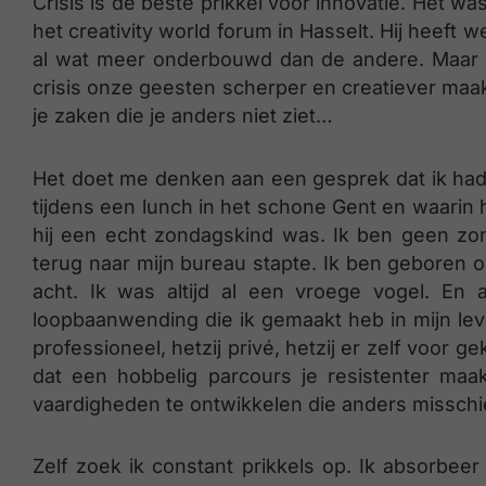
Crisis is de beste prikkel voor innovatie. Het w
het creativity world forum in Hasselt. Hij heeft
al wat meer onderbouwd dan de andere. Maar mis
crisis onze geesten scherper en creatiever maakt
je zaken die je anders niet ziet…
Het doet me denken aan een gesprek dat ik ha
tijdens een lunch in het schone Gent en waarin 
hij een echt zondagskind was. Ik ben geen zon
terug naar mijn bureau stapte. Ik ben geboren
acht. Ik was altijd al een vroege vogel. En a
loopbaanwending die ik gemaakt heb in mijn leve
professioneel, hetzij privé, hetzij er zelf voor g
dat een hobbelig parcours je resistenter maa
vaardigheden te ontwikkelen die anders misschie
Zelf zoek ik constant prikkels op. Ik absorbe