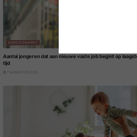
ARBEIDSMARKT
Aantal jongeren dat aan nieuwe vaste job begint op laagste p
tijd
7 AUGUSTUS 2026