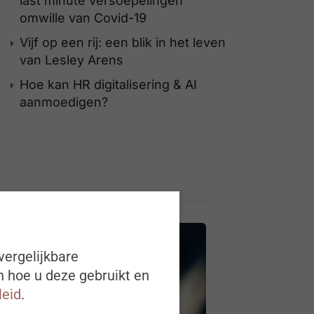
last minute versoepelingen
omwille van Covid-19
Vijf op een rij: een blik in het leven
van Lesley Arens
Hoe kan HR digitalisering & AI
aanmoedigen?
vergelijkbare
n hoe u deze gebruikt en
leid
.