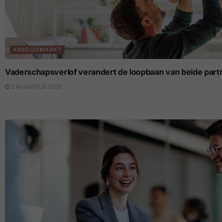
ARBEIDSMARKT
Vaderschapsverlof verandert de loopbaan van beide part
3 AUGUSTUS 2026