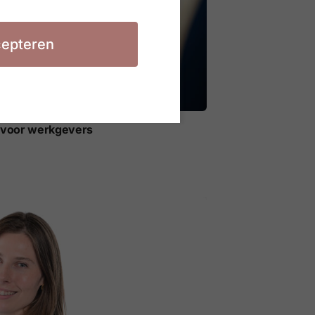
epteren
t voor werkgevers