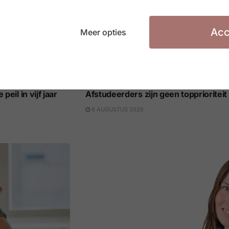
Acc
Meer opties
LEREN & LOOPBANEN
eil in vijf jaar
Afstudeerders zijn geen topprioritei
6 AUGUSTUS 2026