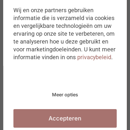
Wij en onze partners gebruiken
informatie die is verzameld via cookies
en vergelijkbare technologieën om uw
ervaring op onze site te verbeteren, om
te analyseren hoe u deze gebruikt en
Schrijf je in op de
voor marketingdoeleinden. U kunt meer
#ZigZagHR-Nieuwsbrief
informatie vinden in ons
privacybeleid
.
Iedere dinsdagochtend om 8u00 in
jouw mailbox
Ideeën, inspiratie, best & next
practices over (de toekomst van) HR
Meer opties
Waarmee jij aan de slag kan in jouw
organisatie of HR team
Waarom abonneren op ons
Accepteren
Bookazine?