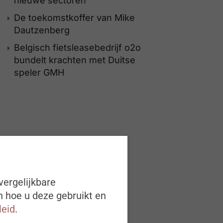
nieuwe sectoren
De toekomstkoffer van Mike
Dautzenberg
Belgisch fietsleasebedrijf o2o
bundelt krachten met Duitse
speler GMH
vergelijkbare
n hoe u deze gebruikt en
leid
.