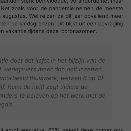
maanden sterk beïnvloedde, veranderde het maar
. Net zoals voor de pandemie nemen de meeste
 augustus. Wel reizen ze dit jaar opvallend meer
uiten de landsgrenzen. Dit blijkt uit een bevraging
 vakantie tijdens deze ‘coronazomer’.
e doet dat liefst in het bijzijn van de
at werkgevers meer dan ooit inzetten
jvoorbeeld thuiswerk, werken 6 op 10
. Ruim de helft zegt tijdens de
nders te beleven op het werk met de
ega’s.
li en/of augustus. 62% neemt deze zomer ook