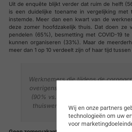
Uit de enquête blijkt verder dat ruim de helft 
is een duidelijke toename in vergelijking met
instemde. Meer dan een kwart van de werknemer
deze zomer hoofdzakelijk thuis. Dat doen ze 
pendelen (65%), besmetting met COVID-19 te
kunnen organiseren (33%). Maar de meerderhei
meer dan 1 op 10 verdeelt zijn of haar tijd tussen 
Werknemers die tijdens de coronacri
overigens significant vaker aan o
(90% vs. 29%). Omgekeerd zetten 
thuiswerkten dat regime in juli en
Wij en onze partners geb
technologieën om uw erv
voor marketingdoeleinde
Geen zomervakantieblues