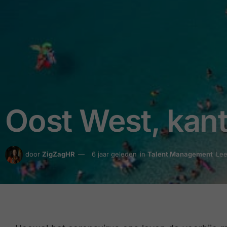
Oost West, kan
door
ZigZagHR
6 jaar geleden
in
Talent Management
Lee