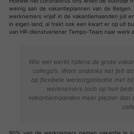
Hoewel het coronavirus ons leven de voorbije 
weinig aan de vakantieplannen van de Belgen
werknemers vrijaf in de vakantiemaanden juli en
in eigen land, al trekt ook een kwart er op uit b
van HR-dienstverlener Tempo-Team naar werk en
Wie wel werkt tijdens de grote vakanti
collega’s. Want ondanks het feit d
op flexibele werkorganisatie met bi
werknemers toch op hun bedrijf
vakantiemaanden meer plezier dan a
coll
90% van de werknemers nemen vakantie in ju