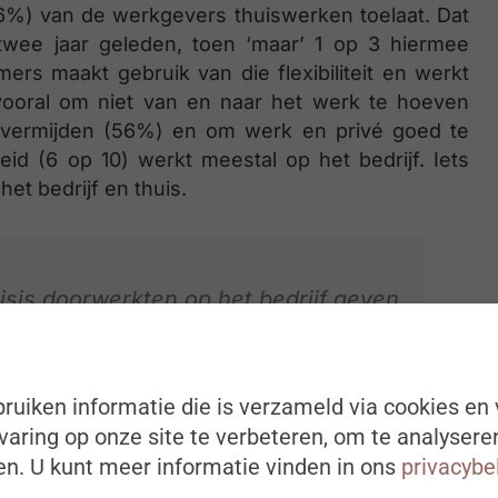
(56%) van de werkgevers thuiswerken toelaat. Dat
 twee jaar geleden, toen ‘maar’ 1 op 3 hiermee
s maakt gebruik van die flexibiliteit en werkt
vooral om niet van en naar het werk te hoeven
 vermijden (56%) en om werk en privé goed te
d (6 op 10) werkt meestal op het bedrijf. Iets
het bedrijf en thuis.
sis doorwerkten op het bedrijf geven
ok deze zomermaanden daar te werken
werknemers die tijdens de lockdown
 augustus vaker verder (51% vs. 5%).
ruiken informatie die is verzameld via cookies en 
aring op onze site te verbeteren, om te analysere
n. U kunt meer informatie vinden in ons
privacybe