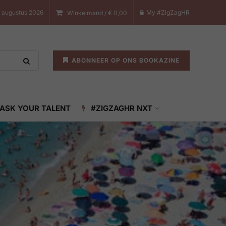
 augustus 2026
My #ZigZagHR
Winkelmand /
€
0,00
ABONNEER OP ONS BOOKAZINE
ASK YOUR TALENT
#ZIGZAGHR NXT