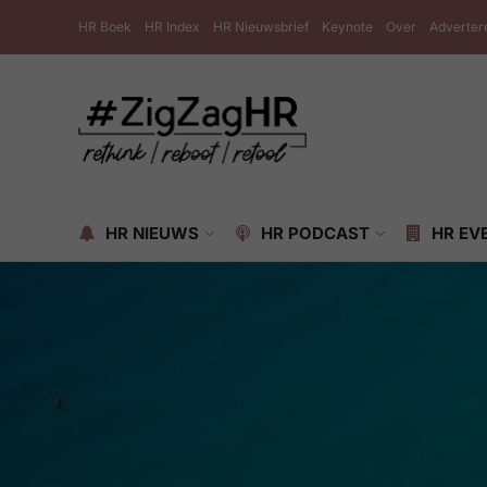
HR Boek
HR Index
HR Nieuwsbrief
Keynote
Over
Adverter
HR NIEUWS
HR PODCAST
HR EV