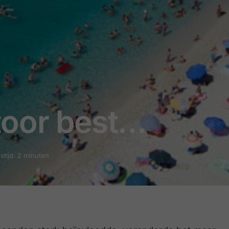
toor best…
stijd: 2 minuten