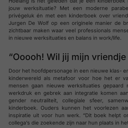
Hoelang is het geleden dat je een kinderboek 
jouw werksituatie? Met een moderne parabe
privégeluk én met een kinderboek over vriends
Jurgen De Wolf op een originele manier de bru
zichtbaar maken waar veel professionals mens
in nieuwe werksituaties en balans in work/life.
“Ooooh! Wil jij mijn vriendje
Door het hoofdpersonage in een nieuwe klas- en 
kinderwereld als metafoor voor hoe het er va
mensen gaan nieuwe werksituaties gepaard 
werkdruk en gebrek aan integratie komen aan
gender neutraliteit, collegiale sfeer, same
kinderboek. Ouders kunnen het voorlezen aan
inspiratie uit voor hun werk. “Dit boek helpt
collega’s die zoekende zijn naar hun plaats in he