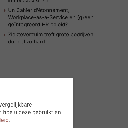
in mei: 2, 3 of 4?
Un Cahier d’étonnement,
Workplace-as-a-Service en (g)een
geïntegreerd HR beleid?
Ziekteverzuim treft grote bedrijven
dubbel zo hard
vergelijkbare
n hoe u deze gebruikt en
leid
.