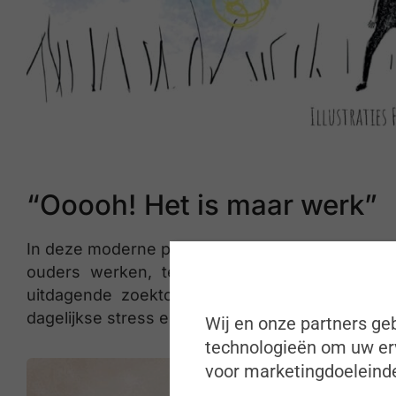
“Ooooh! Het is maar werk”
In deze moderne parabel beleef je als lezer de le
ouders werken, telefoneren, druk in de wee
uitdagende zoektocht naar balans in werk- &
dagelijkse stress en maakt helder wat echt belang
Wij en onze partners geb
technologieën om uw erv
voor marketingdoeleinde