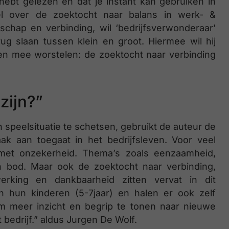
hebt gelezen én dat je instant kan gebruiken in
l over de zoektocht naar balans in werk- &
chap en verbinding, wil ‘bedrijfsverwonderaar’
g slaan tussen klein en groot. Hiermee wil hij
en mee worstelen: de zoektocht naar verbinding
 zijn?”
speelsituatie te schetsen, gebruikt de auteur de
ak aan toegaat in het bedrijfsleven. Voor veel
met onzekerheid. Thema’s zoals eenzaamheid,
 bod. Maar ook de zoektocht naar verbinding,
nwerking en dankbaarheid zitten vervat in dit
 hun kinderen (5-7jaar) en halen er ook zelf
 om meer inzicht en begrip te tonen naar nieuwe
t bedrijf.” aldus Jurgen De Wolf.