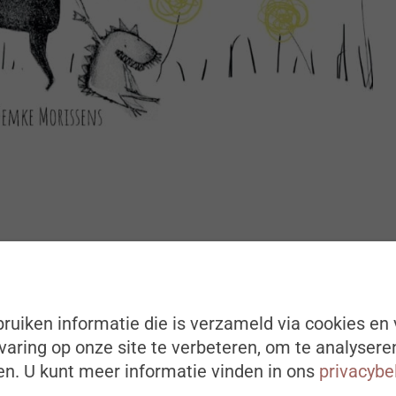
efwereld van een zevenjarig jongetje. Hij ziet zijn
r zijn en ruzie maken. Deze parabel over de
 privégeluk helpt om anders te kijken naar de
rijk is.
ruiken informatie die is verzameld via cookies en 
aring op onze site te verbeteren, om te analysere
n. U kunt meer informatie vinden in ons
privacybe