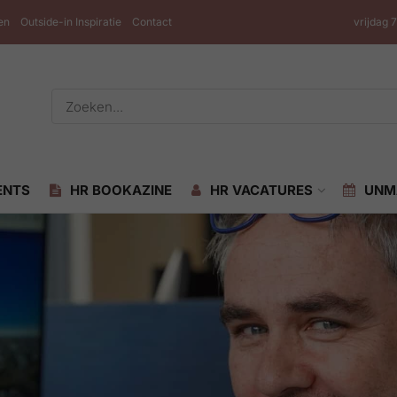
en
Outside-in Inspiratie
Contact
vrijdag 
ENTS
HR BOOKAZINE
HR VACATURES
UNM