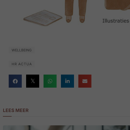
WELLBEING
HR ACTUA
LEES MEER