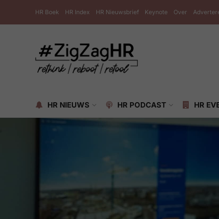
HR Boek
HR Index
HR Nieuwsbrief
Keynote
Over
Adverter
HR NIEUWS
HR PODCAST
HR EV