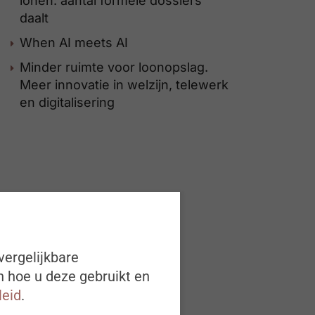
lonen: aantal formele dossiers
daalt
When AI meets AI
Minder ruimte voor loonopslag.
Meer innovatie in welzijn, telewerk
en digitalisering
vergelijkbare
n hoe u deze gebruikt en
leid
.