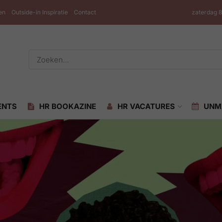
en
Outside-in Inspiratie
Contact
zaterdag 
ENTS
HR BOOKAZINE
HR VACATURES
UNM