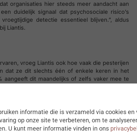
dat organisaties hier steeds meer aandacht aan
en duidelijk signaal dat psychosociale risico’s
roegtijdige detectie essentieel blijven.”, aldus
j Liantis.
rvaren, vroeg Liantis ook hoe vaak die pesterijen
dat ze dit slechts één of enkele keren in het
% aangeeft dit maandelijks of zelfs vaker mee te
e groep werknemers is die frequent met pesterijen
ruiken informatie die is verzameld via cookies en 
kan bijzonder groot zijn, zeker wanneer het gaat
aring op onze site te verbeteren, om te analysere
delijk dat organisaties alert moeten blijven voor
n. U kunt meer informatie vinden in ons
privacybe
bleemsituaties”, zegt Vandamme.