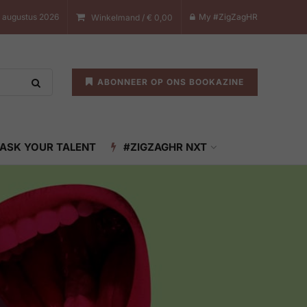
8 augustus 2026
My #ZigZagHR
Winkelmand /
€
0,00
ABONNEER OP ONS BOOKAZINE
ASK YOUR TALENT
#ZIGZAGHR NXT