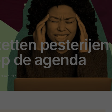
etten pesterijen
op de agenda
: 3 minuten