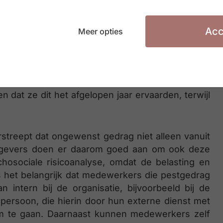
Acc
Meer opties
ggevenden, bevroeg Liantis ook of medewerkers
ten of leveranciers. Van die subgroep gaf 7,6%
een lichte daling ten opzichte van 2024: toen ging
 tussen mannen en vrouwen. Als het gaat om
dat ze dit het afgelopen jaar ervaarden, terwijl
rstreept dat ongewenst gedrag niet alleen vanuit
rkgevers doen er daarom goed aan om ook deze
hosociale risicoanalyse, omdat de belasting en
is het belangrijk dat medewerkers die pestgedrag
intern bij de organisatie, bijvoorbeeld bij de
persoon, die hierin door hun externe dienst met
m te gaan. Daarnaast kunnen medewerkers zelf