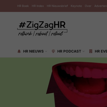
HR Boek
HR Index
HR Nieuwsbrief
Keynote
Over
Adverter
HR NIEUWS
HR PODCAST
HR EV