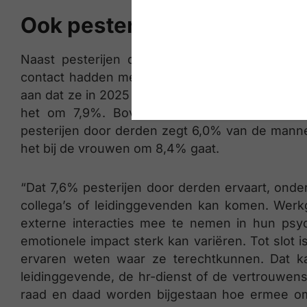
Ook pesterijen door derden
Naast pesterijen door collega’s en/of leidin
contact hadden met derden, denk maar aan klan
aan dat ze in 2025 pesterijen ervaarden. Dat is 
het om 7,9%. Bovendien is er een verschil
pesterijen door derden zegt 6,0% van de mannen 
het bij de vrouwen om 8,4% gaat.
“Dat 7,6% pesterijen door derden ervaart, onde
collega’s of leidinggevenden kan komen. We
externe interacties mee te nemen in hun psyc
emotionele impact sterk kan variëren. Tot slot 
ervaren weten waar ze terechtkunnen. Dat kan 
leidinggevende, de hr-dienst of de vertrouwens
raad en daad worden bijgestaan hoe ermee o