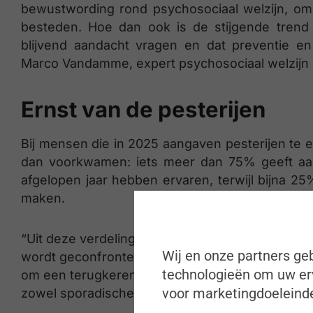
bewustwording rond psychosociaal welzijn, om
besteden. Hoe dan ook is de stijgende trend e
blijvend aandacht vragen en dat preventie en v
Marco Vandamme, expert psychosociaal welzijn bi
Ernst van de pesterijen
Bij mensen die in 2025 aangaven pesterijen te e
dan voorkwamen: iets meer dan 75% geeft aan 
afgelopen jaar hebben ervaren, terwijl bijna 25
maken.
“Uit deze verdeling blijkt dat er een beduidend
Wij en onze partners geb
wordt geconfronteerd. De psychosociale impact 
technologieën om uw erv
om een terugkerend patroon. De cijfers maken dui
voor marketingdoeleinde
zowel sporadische signalen als structurele pro