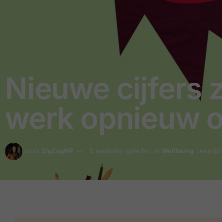
Nieuwe cijfers z
werk opnieuw 
door
ZigZagHR
5 maanden geleden
in
Wellbeing
Leestijd