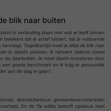
de blik naar buiten
stant in verbinding staan met wat er leeft binnen
t betekent dat je actief luistert, dat je voldoende
bevraagt. Tegelijkertijd moet je altijd de blik naar
l kan je ideeën plukken. Ik netwerk daarom zowel
or als daarbuiten. Je moet daarin investeren door
s een goede benchmark en ik krijg er persoonlijk
er aan de slag te gaan”.
ionals, directie/bestuur, gemeentesecretarissen
verheid. En de 11e editie belooft opnieuw heel