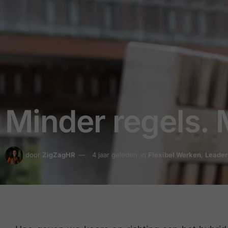
Minder regels.
door
ZigZagHR
4 jaar geleden
in
Flexibel Werken
,
Leader