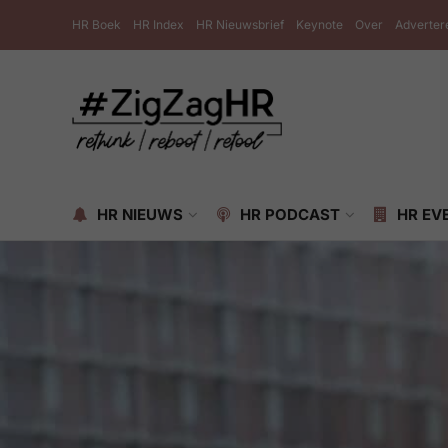
HR Boek
HR Index
HR Nieuwsbrief
Keynote
Over
Adverter
HR NIEUWS
HR PODCAST
HR EV