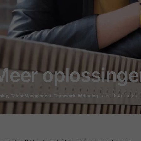
 Meer oplossinge
ship
,
Talent Management
,
Teamwork
,
Wellbeing
Leestijd: 4 minuten