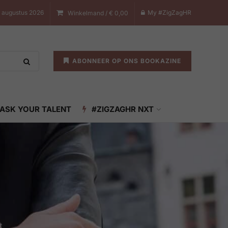
7 augustus 2026
My #ZigZagHR
Winkelmand /
€
0,00
ABONNEER OP ONS BOOKAZINE
ASK YOUR TALENT
#ZIGZAGHR NXT