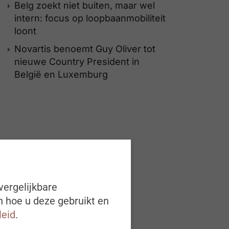
Belg zoekt niet buiten, maar wel
intern: focus op loopbaanmobiliteit
loont
Novartis benoemt Guy Oliver tot
nieuwe Country President in
België en Luxemburg
vergelijkbare
n hoe u deze gebruikt en
leid
.