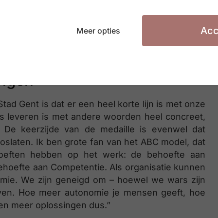
 van de leidinggevende ook vandaag overeind: die
ie van netwerker. Ook als HR professional zet je
owel binnen als buiten HR.
Acc
Meer opties
ingen
tad Gent is dat er een heel korte lijn is met onze
 leveren is met andere woorden heel concreet,
. De keerzijde van de medaille is evenwel dat
oslaten. Ik ben grote fan van het ABC model, dat
hoeften hebben op het werk: de behoefte aan
ehoefte aan Competentie. Als organisatie kunnen
omie. We zijn geneigd om – hoewel we wars zijn
ijven. Hoe meer autonomie je mensen geeft, hoe
 en meer oplossingen dus.”