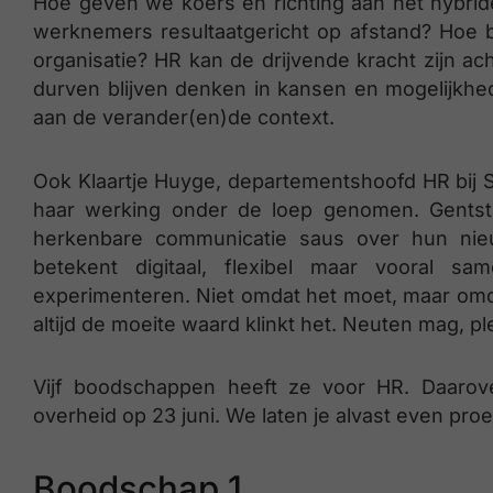
Hoe geven we koers en richting aan het hybri
werknemers resultaatgericht op afstand? Hoe b
organisatie? HR kan de drijvende kracht zijn a
durven blijven denken in kansen en mogelijkhe
aan de verander(en)de context.
Ook Klaartje Huyge, departementshoofd HR bij 
haar werking onder de loep genomen. Gentste
herkenbare communicatie saus over hun nie
betekent digitaal, flexibel maar vooral 
experimenteren. Niet omdat het moet, maar omdat 
altijd de moeite waard klinkt het. Neuten mag, ple
Vijf boodschappen heeft ze voor HR. Daarov
overheid op 23 juni. We laten je alvast even pro
Boodschap 1