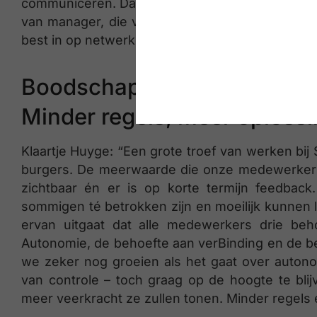
communiceren. Daarnaast blijven de vier rollen
van manager, die van leider, die van coach én d
best in op netwerken, zowel intern als extern, z
Boodschap 4:
Minder regels, meer oploss
Klaartje Huyge: “Een grote troef van werken bij S
burgers. De meerwaarde die onze medewerkers
zichtbaar én er is op korte termijn feedback
sommigen té betrokken zijn en moeilijk kunnen l
ervan uitgaat dat alle medewerkers drie be
Autonomie, de behoefte aan verBinding en de b
we zeker nog groeien als het gaat over auton
van controle – toch graag op de hoogte te bl
meer veerkracht ze zullen tonen. Minder regels