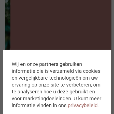
Wij en onze partners gebruiken
informatie die is verzameld via cookies
en vergelijkbare technologieën om uw
ervaring op onze site te verbeteren, om
te analyseren hoe u deze gebruikt en
voor marketingdoeleinden. U kunt meer
informatie vinden in ons
privacybeleid
.