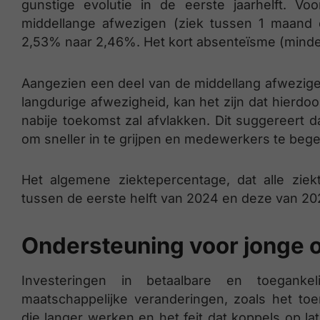
gunstige evolutie in de eerste jaarhelft. Voo
middellange afwezigen (ziek tussen 1 maand en
2,53% naar 2,46%. Het kort absenteïsme (minder
Aangezien een deel van de middellang afwezige
langdurige afwezigheid, kan het zijn dat hierdoo
nabije toekomst zal afvlakken. Dit suggereert
om sneller in te grijpen en medewerkers te beg
Het algemene ziektepercentage, dat alle zie
tussen de eerste helft van 2024 en deze van 2
Ondersteuning voor jonge o
Investeringen in betaalbare en toegankel
maatschappelijke veranderingen, zoals het t
die langer werken en het feit dat koppels op lat