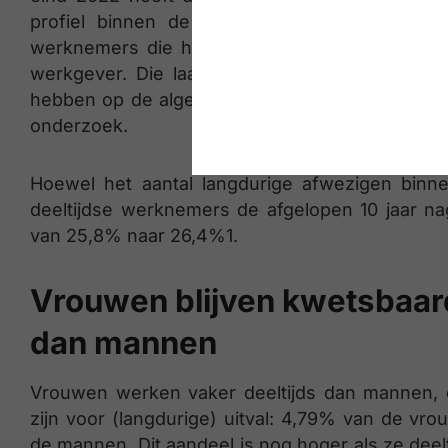
profiel binnen de groep van langdurig afwez
werknemers die het werk hebben hervat in een
werkgever. Die laatste groep is de laatste ja
hebben op de algemene cijfers van langdurig a
onderzoek.
Hoewel het aantal langdurige afwezigen binnen
deeltijdse werknemers de afgelopen 10 jaar nag
van 25,8% naar 26,4%1.
Vrouwen blijven kwetsbaard
dan mannen
Vrouwen werken vaker deeltijds dan mannen, 
zijn voor (langdurige) uitval: 4,79% van de vr
de mannen. Dit aandeel is nog hoger als ze deel