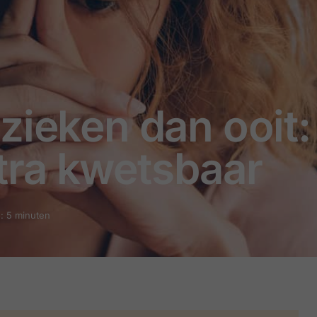
zieken dan ooit: 
ra kwetsbaar
d: 5 minuten