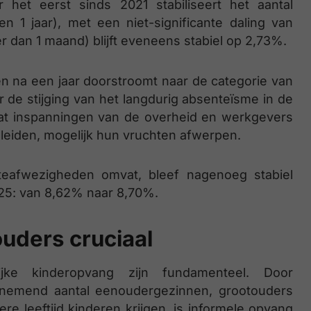
r het eerst sinds 2021 stabiliseert het aantal
 1 jaar), met een niet-significante daling van
 dan 1 maand) blijft eveneens stabiel op 2,73%.
n na een jaar doorstroomt naar de categorie van
r de stijging van het langdurig absenteïsme in de
 dat inspanningen van de overheid en werkgevers
eleiden, mogelijk hun vruchten afwerpen.
kteafwezigheden omvat, bleef nagenoeg stabiel
025: van 8,62% naar 8,70%.
uders cruciaal
ijke kinderopvang zijn fundamenteel. Door
oenemend aantal eenoudergezinnen, grootouders
ere leeftijd kinderen krijgen, is informele opvang