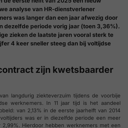
in de eerste helft van 2025 een nieuw
ieuwe analyse van HR-dienstverlener
mers was langer dan een jaar afwezig door
an dezelfde periode vorig jaar (toen 3,36%).
e zieken de laatste jaren vooral sterk te
jfer 4 keer sneller steeg dan bij voltijdse
ontract zijn kwetsbaarder
van langdurig ziekteverzuim tijdens de voorbije
jdse werknemers. In 11 jaar tijd is het aandeel
bbeld: van 2,13% in de eerste jaarhelft van 2014
 voltijders was er in diezelfde periode een meer
naar 2,99%. Hierdoor hebben werknemers met een