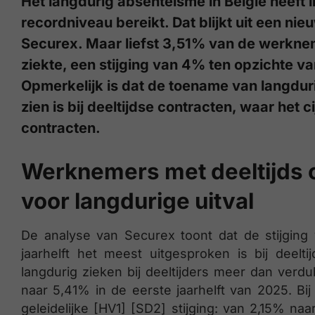
Het langdurig absenteïsme in België heeft 
recordniveau bereikt. Dat blijkt uit een n
Securex. Maar liefst 3,51% van de werkne
ziekte, een stijging van 4% ten opzichte v
Opmerkelijk is dat de toename van langdurig
zien is bij deeltijdse contracten, waar het ci
contracten.
Werknemers met deeltijds c
voor langdurige uitval
De analyse van Securex toont dat de stijging 
jaarhelft het meest uitgesproken is bij deelti
langdurig zieken bij deeltijders meer dan verdu
naar 5,41% in de eerste jaarhelft van 2025. Bij
geleidelijke [HV1] [SD2] stijging: van 2,15% 