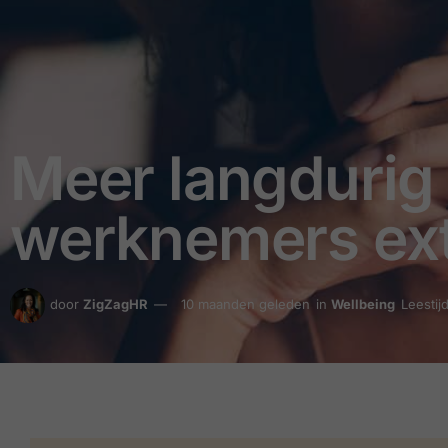
Meer langdurig 
werknemers ext
door
ZigZagHR
10 maanden geleden
in
Wellbeing
Leestij