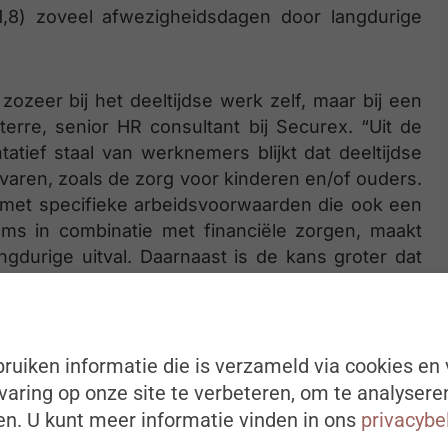
x1,8) zoveel afwezigheidsdagen door langdurige
zozeer bij het deeltijdse werk zelf, maar bij een
erre, senior HR consultant bij Securex. “Uit de
atief staal van werknemers blijkt dat deeltijdse
aren, zoals de zorg voor kinderen en/of ouders.
 met specifieke arbeidsvoorwaarden die ook een
ms in combinatie met financiële zorgen, maakt
gdurige uitval. Daarnaast is de kans groter dat
rvolgens deeltijds gaat werken. En wie al
s om langdurig uit te vallen. Dat verklaart ook
acten.”
ruiken informatie die is verzameld via cookies en 
aring op onze site te verbeteren, om te analysere
tijds hervatten en opnieuw uitvallen, kregen tot
– vooral – ‘langdurig afwezig’. Een wetswijziging
n. U kunt meer informatie vinden in ons
privacybe
niet volledig. Zij vormen dus ook een specifiek