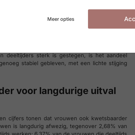
igen met een deeltijds contract, inclusief de
 nieuw deeltijds contract, vaak bij een andere
Acc
Meer opties
ren sterk gegroeid. De mate van invloed die ze
fwezige werknemers moet nog blijken uit verder
 deeltijders sterk is gestegen, is het aandeel
enoeg stabiel gebleven, met een lichte stijging
er voor langdurige uitval
en cijfers tonen dat vrouwen ook kwetsbaarder
ouwen is langdurig afwezig, tegenover 2,68% van
tijds werken: 6,37% van de vrouwen die deeltijds