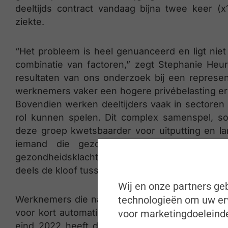
deeltijds contract vandaag bijna twee keer (
ziekte.
“Het probleem is heel genuanceerd en ligt niet 
combinatie van factoren,” zegt Stephanie Heurt
resultaten van ons onderzoek bij een represent
werknemers vaker een hogere privébelasting erv
Bovendien werken deeltijders vaak in sectoren
rol kunnen spelen. Dit complex samenspel, so
deze groep kwetsbaarder voor uitputting en lan
iemand die gezondheidsklachten heeft, ve
gezondheidsklachten ervaart, riskeert meer kan
deels de kloof tussen deeltijds en voltijdse contr
Wij en onze partners geb
technologieën om uw erv
Werknemers die na ziekte het werk medisch deel
voor kort automatisch het label ‘middellang’ of 
voor marketingdoeleinde
eind 2022 heeft dit deels gecorrigeerd, maar 