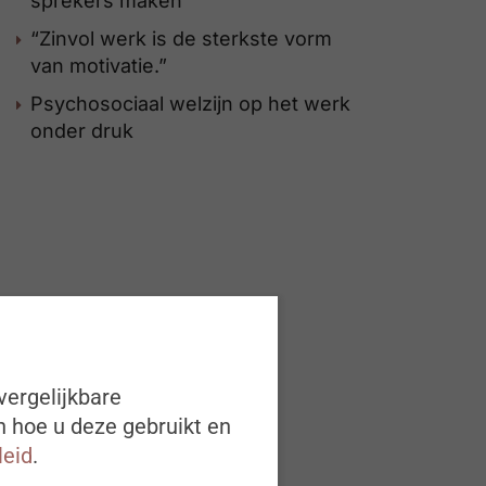
sprekers maken
“Zinvol werk is de sterkste vorm
van motivatie.”
Psychosociaal welzijn op het werk
onder druk
vergelijkbare
n hoe u deze gebruikt en
leid
.