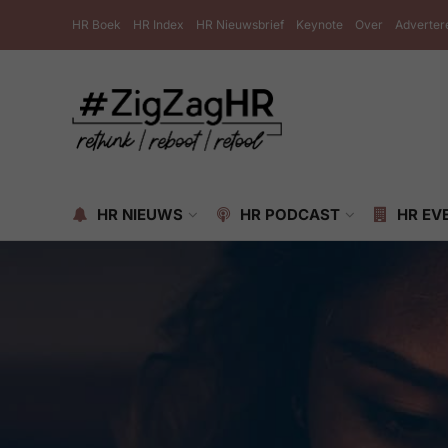
HR Boek
HR Index
HR Nieuwsbrief
Keynote
Over
Adverter
HR NIEUWS
HR PODCAST
HR EV