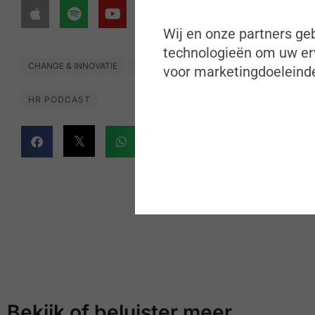
Wij en onze partners geb
technologieën om uw erv
CHANGE & INNOVATIE
EMPLOYEE ENGAGEMENT & EXPERIENCE
voor marketingdoeleinde
HR PODCAST
Bekijk of beluister meer