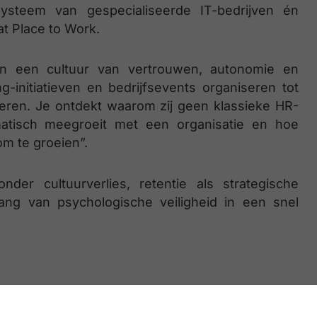
systeem van gespecialiseerde IT-bedrijven én
at Place to Work.
n een cultuur van vertrouwen, autonomie en
-initiatieven en bedrijfsevents organiseren tot
oleren. Je ontdekt waarom zij geen klassieke HR-
matisch meegroeit met een organisatie en hoe
m te groeien”.
nder cultuurverlies, retentie als strategische
lang van psychologische veiligheid in een snel