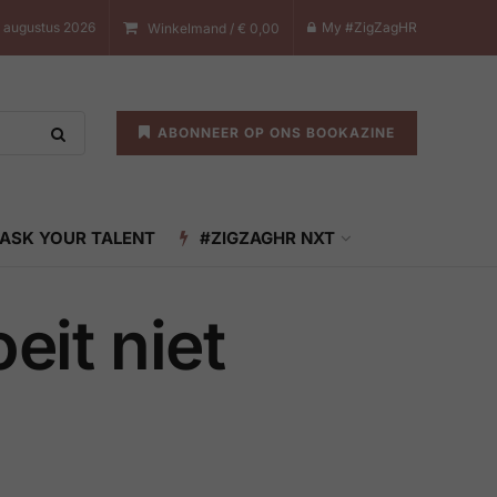
8 augustus 2026
My #ZigZagHR
Winkelmand /
€
0,00
ABONNEER OP ONS BOOKAZINE
ASK YOUR TALENT
#ZIGZAGHR NXT
eit niet