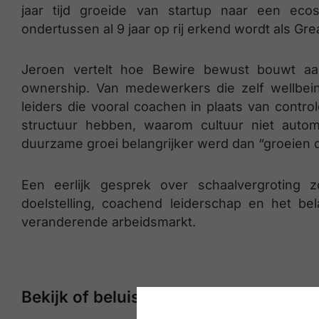
jaar tijd groeide van startup naar een eco
ondertussen al 9 jaar op rij erkend wordt als Gre
Jeroen vertelt hoe Bewire bewust bouwt aa
ownership. Van medewerkers die zelf wellbeing
leiders die vooral coachen in plaats van contr
structuur hebben, waarom cultuur niet auto
duurzame groei belangrijker werd dan “groeien o
Een eerlijk gesprek over schaalvergroting zo
doelstelling, coachend leiderschap en het be
veranderende arbeidsmarkt.
Bekijk of beluister onze podcasts op