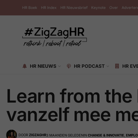
HR Boek
HR Index
HR Nieuwsbrief
Keynote
Over
Adverter
HR NIEUWS
HR PODCAST
HR EV
Learn from the 
vanzelf mee met
DOOR
ZIGZAGHR
3 MAANDEN GELEDEN
IN
CHANGE & INNOVATIE
,
EMPLO