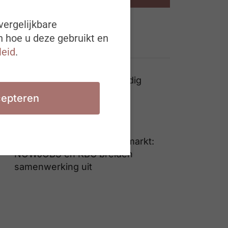
vergelijkbare
n hoe u deze gebruikt en
Ook interessant
leid
.
HR heeft ondernemers nodig
epteren
Wordt erkenning van het
personeel serieus genoeg
genomen?
Digitalisering rekruteringsmarkt:
NOWJOBS en KBC breiden
samenwerking uit