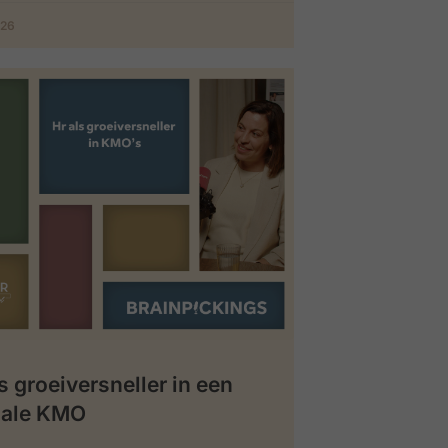
026
s groeiversneller in een
iale KMO