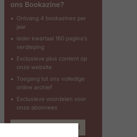
ons Bookazine?
Ontvang 4 bookazines per
jaar
Ieder kwartaal 160 pagina’s
verdieping
Exclusieve plus content op
onze website
Toegang tot ons volledige
online archief
Exclusieve voordelen voor
onze abonnees
Abonneer op #ZigZagHR