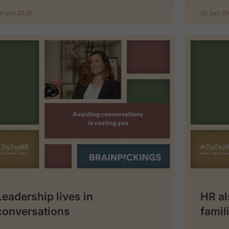
9 juni 2026
26 juni 2
Leadership lives in
HR al
conversations
famil