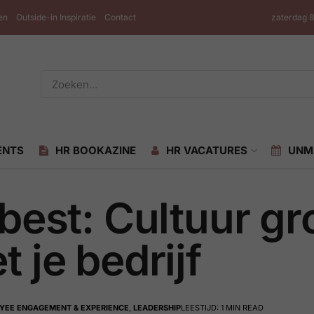
en
Outside-in Inspiratie
Contact
zaterdag 
ENTS
HR BOOKAZINE
HR VACATURES
UNM
best: Cultuur gro
 je bedrijf
YEE ENGAGEMENT & EXPERIENCE
,
LEADERSHIP
LEESTIJD: 1 MIN READ