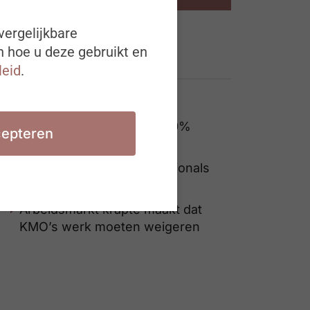
vergelijkbare
n hoe u deze gebruikt en
Ook interessant
leid
.
Een vrouw verdient als
ondernemer gemiddeld 40%
epteren
minder dan een man (?!)
De wereld van HR professionals
staat op zijn kop
Arbeidsmarkt krapte maakt dat
KMO’s werk moeten weigeren