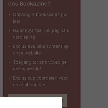
ons Bookazine?
Ontvang 4 bookazines per
jaar
Ieder kwartaal 160 pagina’s
verdieping
Exclusieve plus content op
onze website
Toegang tot ons volledige
online archief
Exclusieve voordelen voor
onze abonnees
Abonneer op #ZigZagHR