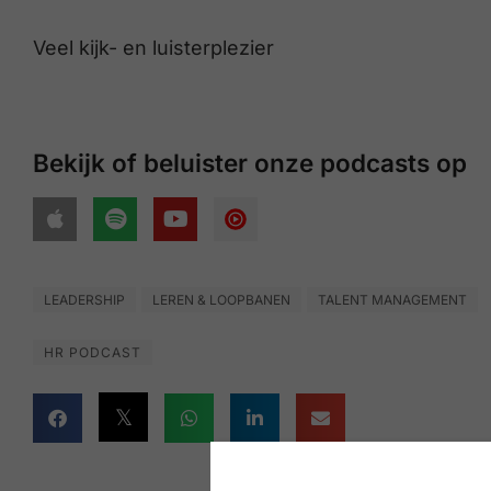
Veel kijk- en luisterplezier
Bekijk of beluister onze podcasts op
LEADERSHIP
LEREN & LOOPBANEN
TALENT MANAGEMENT
HR PODCAST