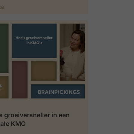
026
s groeiversneller in een
iale KMO