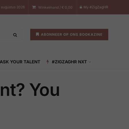
7 augustus 2026
My #ZigZagHR
Winkelmand /
€
0,00
ABONNEER OP ONS BOOKAZINE
ASK YOUR TALENT
#ZIGZAGHR NXT
nt? You