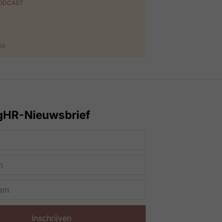
PODCAST
026
gHR-Nieuwsbrief
Inschrijven