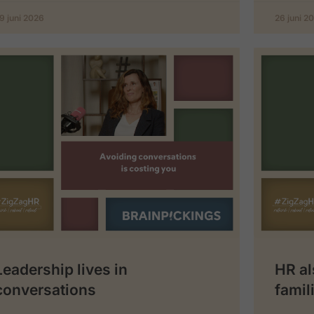
9 juni 2026
26 juni 2
Leadership lives in
HR al
conversations
famil