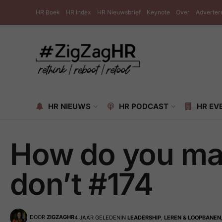
HR Boek
HR Index
HR Nieuwsbrief
Keynote
Over
Adverter
HR NIEUWS
HR PODCAST
HR EV
How do you ma
don’t #174
DOOR
ZIGZAGHR
4 JAAR GELEDEN
IN
LEADERSHIP
,
LEREN & LOOPBANEN