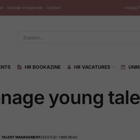
en
Outside-in Inspiratie
Contact
vrijdag 
ENTS
HR BOOKAZINE
HR VACATURES
UNM
nage young tale
,
TALENT MANAGEMENT
LEESTIJD: 1 MIN READ