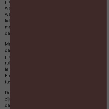
polarisatie niet nieuw is en soms zelfs
wenselijk en waarom we luisteren om te
weerleggen in plaats van te begrijpen. Khalid
licht het polarisatiemodel toe (de stille
meerderheid, de hypergeëngageerde burger,
de cynicus en de bruggenbouwer).
Maatschappelijke spanningen stoppen niet aan
de bedrijfspoort. Hoe creëer je als HR-
professional psychologische veiligheid én
ruimte voor verschil? Wat betekent inclusief
leiderschap in hybride teams onder tijdsdruk?
En hoe ga je om met morele spanningen
tussen medewerkers en leidinggevenden?
De hoopvolle boodschap: waarheidszoekers
zijn in de meerderheid. De meeste mensen
deugen. Maar de stille meerderheid moet zich