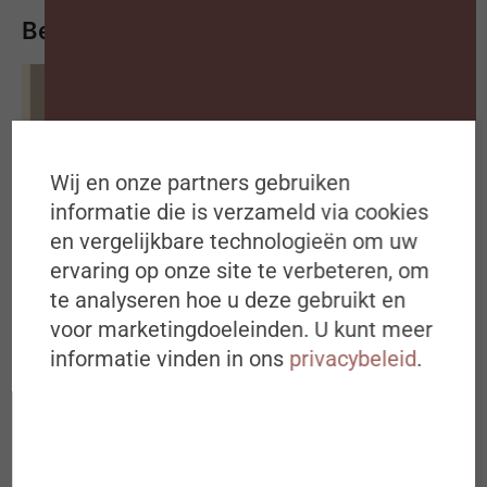
Bekijk of beluister meer
Wij en onze partners gebruiken
informatie die is verzameld via cookies
en vergelijkbare technologieën om uw
ervaring op onze site te verbeteren, om
te analyseren hoe u deze gebruikt en
Schrijf je in op de
voor marketingdoeleinden. U kunt meer
#ZigZagHR-Nieuwsbrief
informatie vinden in ons
privacybeleid
.
Iedere dinsdagochtend om 8u00 in
De blinde vlek in welzijnsbeleid
jouw mailbox
BEKIJK PODCAST
Ideeën, inspiratie, best & next
practices over (de toekomst van) HR