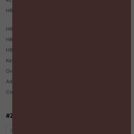
HR Outside-in Inspiratie
HR Boek
HR Index
HR Nieuwsbrief
Keynote
Over
Adverteren
Contact
#ZigZagHR-Nieuwsbrief