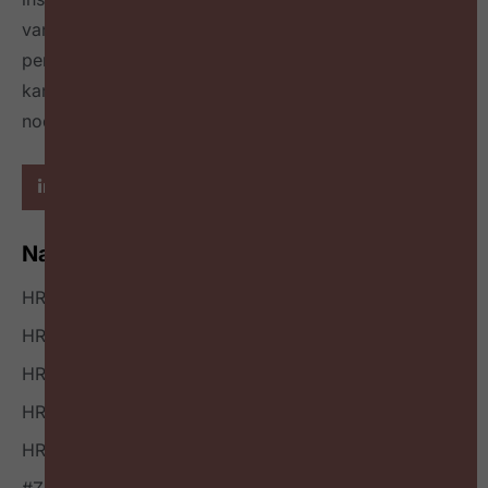
van best & next practices online
én in een tijdschrift
per kwartaal
en geeft richting hoe HR zichzelf heruit
kan vinden en welke mindset en skillset daarvoor
nodig zijn.
Navigatie
HR Nieuws
HR Podcast
HR Events
HR Bookazine
HR Vacatures
#ZigZagHR NXT