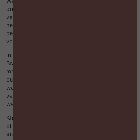
We leven in een tijd waarin waarheid onder
druk staat. De grens tussen feit en fictie
vervaagt. Wantrouwen groeit. Polarisatie lijkt
het nieuwe normaal. Maar is polarisatie per
definitie gevaarlijk? Of kan het zelfs een motor
van vooruitgang zijn?
In deze aflevering van #ZigZagHR
Brainpickings gaat Lesley Arens in gesprek met
moslimtheoloog Khalid Benhaddou en
businessfilosoof Jochanan Eynikel over
waarheid, identiteit, leiderschap en de impact
van maatschappelijke spanningen op de
werkvloer.
Khalid ontving recent de Leadership Award van
Etion voor zijn verbindend werk rond diversiteit
en dialoog. Samen onderzoeken we waarom