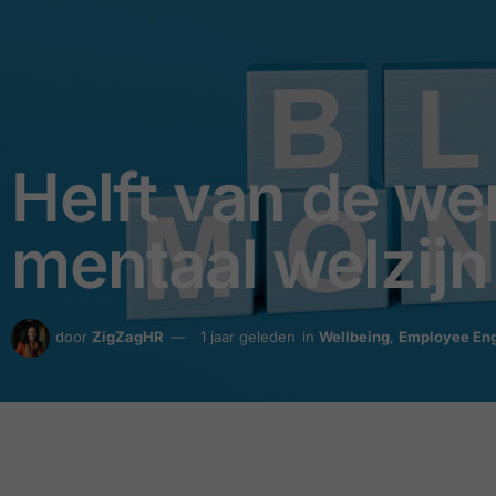
Helft van de we
mentaal welzijn
door
ZigZagHR
1 jaar geleden
in
Wellbeing
,
Employee En