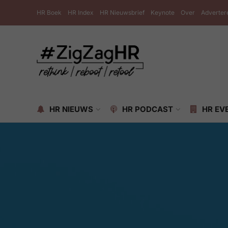
HR Boek
HR Index
HR Nieuwsbrief
Keynote
Over
Adverter
HR NIEUWS
HR PODCAST
HR EV