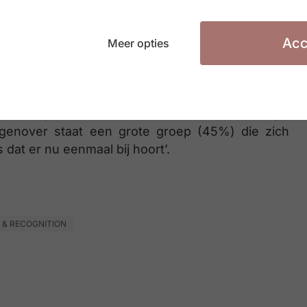
rkgever wel degelijk begaan is met hun welzijn.
ling blijft soms uit.
Acc
Meer opties
art de week met goesting
r één op de drie werknemers. Slechts 16% kijkt
genover staat een grote groep (45%) die zich
 dat er nu eenmaal bij hoort’.
 & RECOGNITION