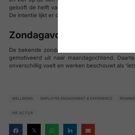
gelooft de helft van de werknemers dat hun we
De intentie lijkt er dus wel, maar de concrete verta
Zondagavondstress: 16% st
De bekende zondagavondstress is realiteit voo
gemotiveerd uit naar maandagochtend. Daarte
onverschillig voelt en werken beschouwt als ‘iets
WELLBEING
EMPLOYEE ENGAGEMENT & EXPERIENCE
REWARD
HR ACTUA