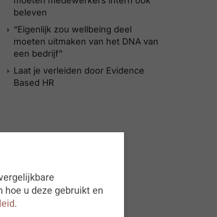
moeten medewerkers intern ook
beleven
“Eigenlijk zou wellbeing deel
moeten uitmaken van het DNA van
een bedrijf”
Laat je verleiden door Evidence
Based HR
vergelijkbare
n hoe u deze gebruikt en
leid
.