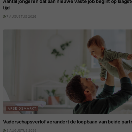
Aantal jongeren dat aan nieuwe vaste job begint op laagste p
tijd
7 AUGUSTUS 2026
ARBEIDSMARKT
Vaderschapsverlof verandert de loopbaan van beide part
3 AUGUSTUS 2026