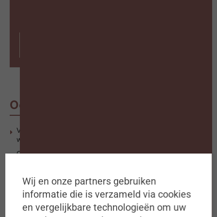
abonnees
Abonneer op #ZigZagHR
Ook interessant
Vier op de tien bedrijven verwachten dit jaar beste
werkkrachten te verliezen
Callant & Howest brengen leerlingen nodige financiële
kennis bij
What The Future?! Op zoek naar nieuwe spelregels voor de
Wij en onze partners gebruiken
wereld van morgen
informatie die is verzameld via cookies
en vergelijkbare technologieën om uw