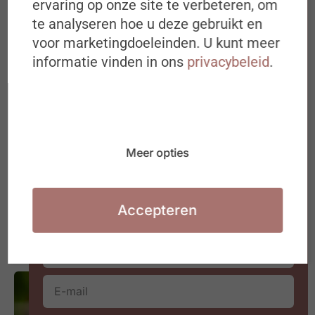
ervaring op onze site te verbeteren, om
Schrijf je in op de
LEES MEER
te analyseren hoe u deze gebruikt en
#ZigZagHR-Nieuwsbrief
voor marketingdoeleinden. U kunt meer
informatie vinden in ons
privacybeleid
.
Iedere dinsdagochtend om 8u00 in
jouw mailbox
Ideeën, inspiratie, best & next
practices over (de toekomst van) HR
Waarmee jij aan de slag kan in jouw
Meer opties
organisatie of HR team
ARBEIDSMARKT
Accepteren
Aantal jongeren dat aan nieuwe vaste job begint op
laagste peil in vijf jaar tijd
7 AUGUSTUS 2026