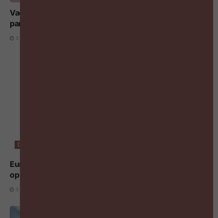
Vaderschapsverlof verandert de loopbaan van beide
partners
3 AUGUSTUS 2026
DIGITALISERING EN AI
Europese AI Act: nieuwe transparantieregels voor AI
op het werk gelden vanaf 3 augustus 2026
3 AUGUSTUS 2026