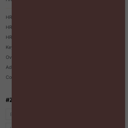
HR Boek
HR Index
HR Nieuwsbrief
Keynote
Over
Adverteren
Contact
#ZigZagHR-Nieuwsbrief