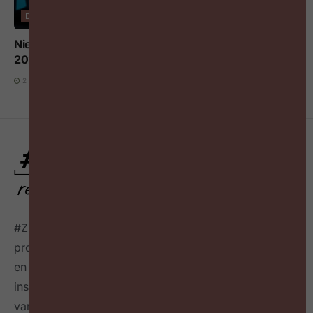
DIGITALISERING EN AI
Nieuwe AI-regels voor werkgevers vanaf 2 augustus
2026: wat moet je weten?
2 AUGUSTUS 2026
#ZigZagHR, dé HR-community
voor progressieve HR
professionals in België, connecteert HR professionals
en leidinggevenden op maandelijkse events,
inspireert over de toekomst van HR door het delen
van best & next practices online
én in een tijdschrift