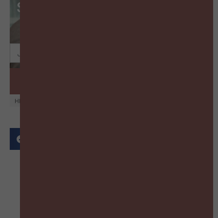
Schrijf je in op de wekelijkse
HR-nieuwsbrief
Schrijf in
HR ADMINISTRATIE