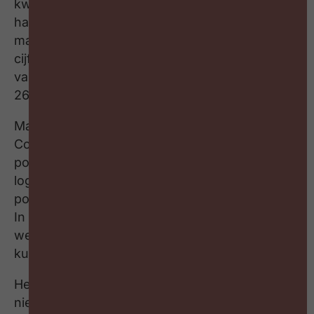
kwart heeft nog een week vakantie achter de
hand gehouden voor de laatste anderhalve
maand van het jaar. Dat blijkt uit de laatste
cijfers van hr-dienstverlener Acerta op basis
van de werkelijke gegevens van meer dan
260.000 werknemers.
Marijke Beelen, experte vakantie bij Acerta
Consult: “De eindejaarsperiode is een
populaire periode om vakantie te nemen,
logisch dus dat ook in 2022 mensen nog een
potje met vakantiedagen hebben opgespaard.
In ons land is het wettelijk bepaald dat
werknemers geen legale vakantiedagen
kunnen overdragen naar volgend jaar.
Het maakt de planning in heel wat bedrijven er
niet gemakkelijk op. Wie krijgt wanneer