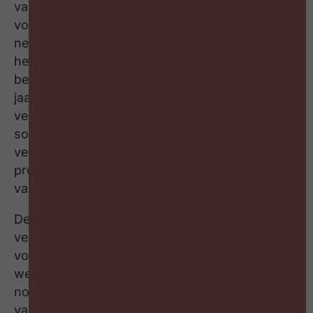
vakantie? Geven we collega’s met kinderen
voorrang om in de kerstvakantie verlof te
nemen? Het zijn vragen die we de laatste tijd
heel vaak krijgen van bedrijven. Kmo’s met een
belangrijke groep werknemers van 26- tot 35-
jaar kunnen problemen ondervinden om alle
verlof dit jaar nog ingepland te krijgen. In
sommige bedrijven en sectoren is de
verlofplanning dan weer helemaal geen
probleem, omdat (het gros van) de wettelijke
vakantie collectief wordt vastgelegd.”
De Belg heeft dit jaar wel al merkelijk meer
verlof opgenomen dan in dezelfde periode
vorig jaar. Toen had nog 48 % minstens een
week vakantie opgepot, waarvan bijna de helft
nog twee weken moest nemen vóór het eind
van het jaar.