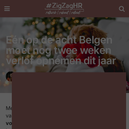
Eén op de acht Belgen
moet nog twee weken
verlof opnemen dit jaar
door
ZigZagHR
4 jaar geleden
Leestijd: 2 minuten
Met de herfstvakantie achter de rug heeft 13 %
van de werkende Belgen
nog minstens twee
volle weken verlof
open staan. Nog eens een