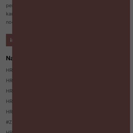
per kwartaal
en geeft richting hoe HR zichzelf heruit
kan vinden en welke mindset en skillset daarvoor
nodig zijn.
Navigatie
HR Nieuws
HR Podcast
HR Events
HR Bookazine
HR Vacatures
#ZigZagHR NXT
HR Outside-in Inspiratie