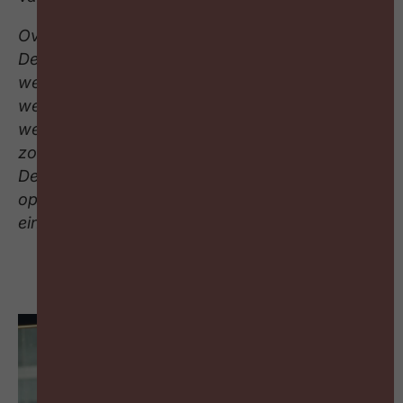
Over de cijfers
De verzamelde gegevens zijn gebaseerd op de
werkelijke gegevens van een set van 260.000
werknemers in dienst bij meer dan 40.000
werkgevers uit de private sector, waartoe
zowel kmo’s als grote ondernemingen behoren.
De cijfers houden rekening met vakantie
opgenomen tot en met 6 november 2022, het
einde van de herfstvakantie.