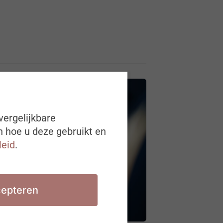
vergelijkbare
n hoe u deze gebruikt en
leid
.
epteren