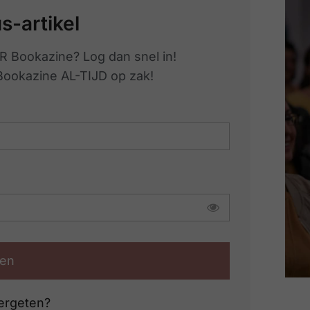
us-artikel
R Bookazine? Log dan snel in!
 Bookazine AL-TIJD op zak!
en
ergeten?