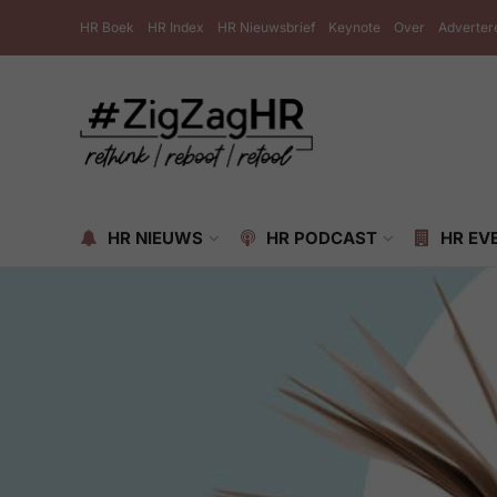
HR Boek
HR Index
HR Nieuwsbrief
Keynote
Over
Adverter
HR NIEUWS
HR PODCAST
HR EV