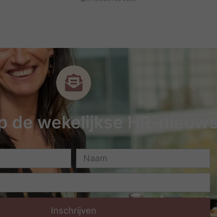
 op de wekelijkse HR-nieuws
Inschrijven