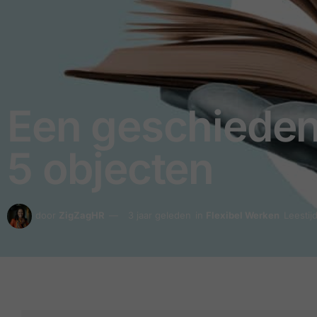
Een geschiedenis
5 objecten
door
ZigZagHR
3 jaar geleden
in
Flexibel Werken
Leestij