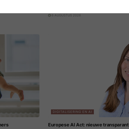
eil in vijf jaar
Afstudeerders zijn geen topprioritei
6 AUGUSTUS 2026
DIGITALISERING EN AI
ners
Europese AI Act: nieuwe transparant