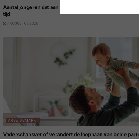
Aantal jongeren dat aan nieuwe vaste job begint op laagste p
tijd
7 AUGUSTUS 2026
ARBEIDSMARKT
Vaderschapsverlof verandert de loopbaan van beide part