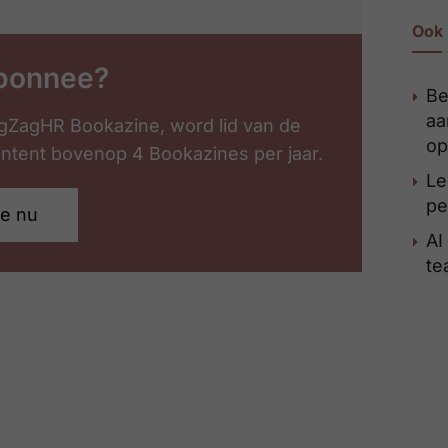
Ook 
bonnee?
Be
aa
gZagHR Bookazine, word lid van de
op
content bovenop 4 Bookazines per jaar.
Le
pe
je nu
AI
te