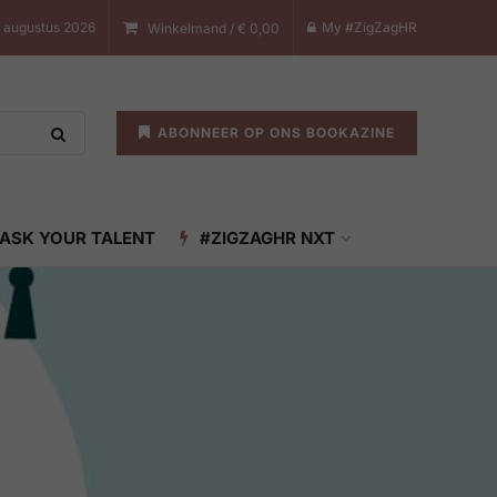
8 augustus 2026
My #ZigZagHR
Winkelmand /
€
0,00
ABONNEER OP ONS BOOKAZINE
ASK YOUR TALENT
#ZIGZAGHR NXT