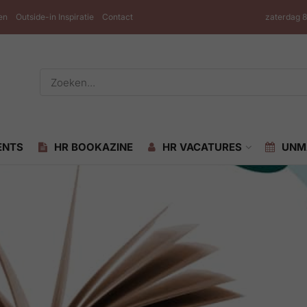
en
Outside-in Inspiratie
Contact
zaterdag 
ENTS
HR BOOKAZINE
HR VACATURES
UNM