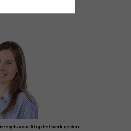
t voor werkgevers
ieregels voor AI op het werk gelden