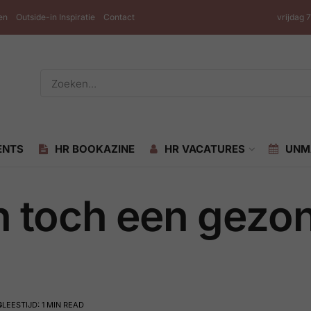
en
Outside-in Inspiratie
Contact
vrijdag 
ENTS
HR BOOKAZINE
HR VACATURES
UNM
 toch een gezon
G
LEESTIJD: 1 MIN READ