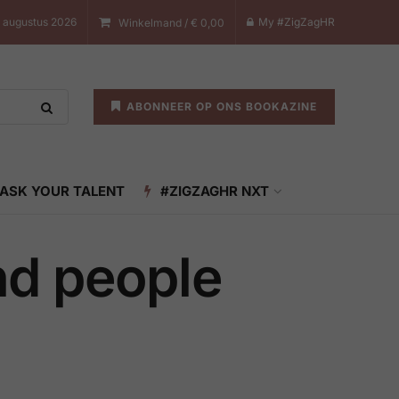
7 augustus 2026
My #ZigZagHR
Winkelmand /
€
0,00
ABONNEER OP ONS BOOKAZINE
ASK YOUR TALENT
#ZIGZAGHR NXT
d people