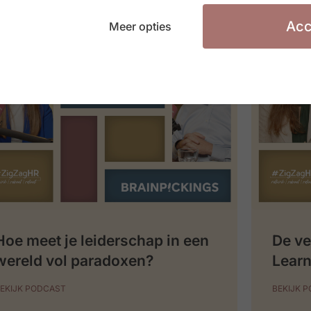
Acc
Meer opties
Hoe meet je leiderschap in een
De ve
wereld vol paradoxen?
Learn
EKIJK PODCAST
BEKIJK 