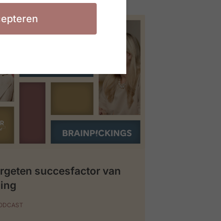
epteren
rgeten succesfactor van
ing
PODCAST