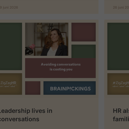
9 juni 2026
26 juni 2
Leadership lives in
HR al
conversations
famil