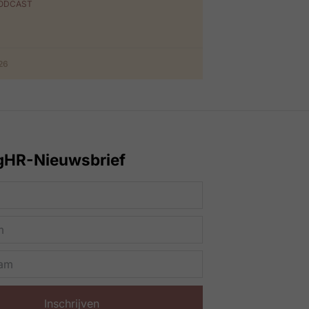
PODCAST
026
gHR-Nieuwsbrief
Inschrijven