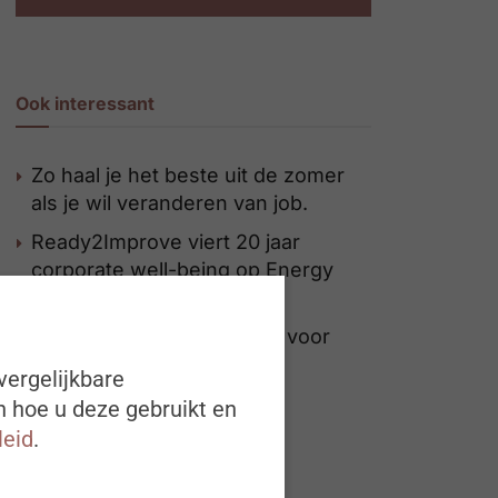
Ook interessant
Zo haal je het beste uit de zomer
als je wil veranderen van job.
Ready2Improve viert 20 jaar
corporate well-being op Energy
Experience Day 2026
2026 wordt een kanteljaar voor
bedrijfswagens
vergelijkbare
n hoe u deze gebruikt en
leid
.