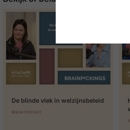
De blinde vlek in welzijnsbeleid
BEKIJK PODCAST
B