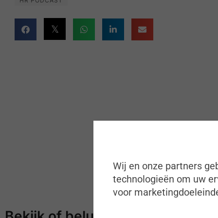
HR PODCAST
Wij en onze partners geb
technologieën om uw erv
voor marketingdoeleinde
Bekijk of beluister meer