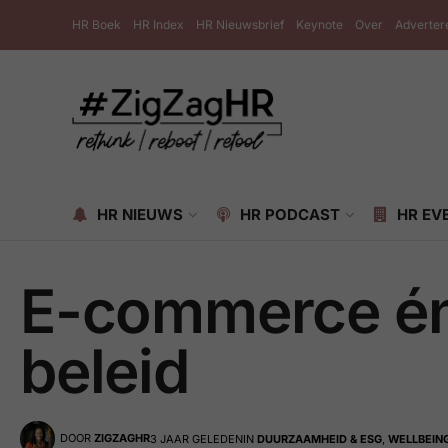
HR Boek
HR Index
HR Nieuwsbrief
Keynote
Over
Adverter
HR NIEUWS
HR PODCAST
HR EV
E-commerce én
beleid
DOOR
ZIGZAGHR
3 JAAR GELEDEN
IN
DUURZAAMHEID & ESG
,
WELLBEIN