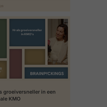
026
s groeiversneller in een
iale KMO