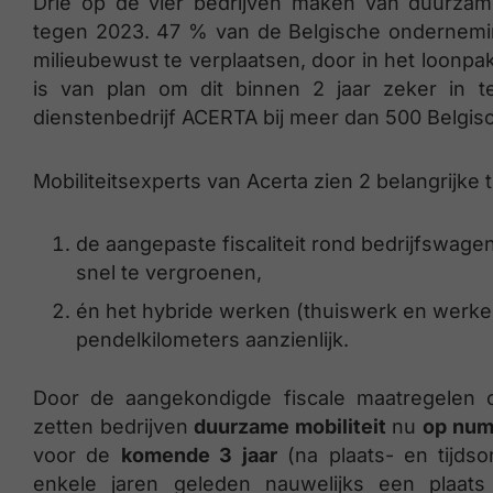
Drie op de vier bedrijven maken van duurzame m
tegen 2023. 47 % van de Belgische ondernemin
milieubewust te verplaatsen, door in het loonpa
is van plan om dit binnen 2 jaar zeker in te
dienstenbedrijf ACERTA bij meer dan 500 Belgisc
Mobiliteitsexperts van Acerta zien 2 belangrijke
de aangepaste fiscaliteit rond bedrijfswa
snel te vergroenen,
én het hybride werken (thuiswerk en werken
pendelkilometers aanzienlijk.
Door de aangekondigde fiscale maatregelen 
zetten bedrijven
duurzame mobiliteit
nu
op numm
voor de
komende 3 jaar
(na plaats- en tijdso
enkele jaren geleden nauwelijks een plaats