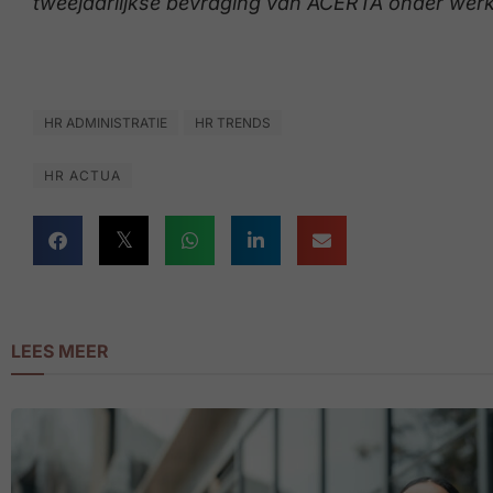
tweejaarlijkse bevraging van ACERTA onder wer
HR ADMINISTRATIE
HR TRENDS
HR ACTUA
LEES MEER