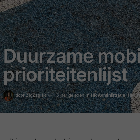
Duurzame mobil
prioriteitenlijst
door
ZigZagHR
5 jaar geleden
in
HR Administratie
,
HR Tr