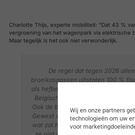
Charlotte Thijs, experte mobiliteit: “Dat 43 % v
vergroening van het wagenpark via elektrische
Maar tegelijk is het ook niet verwonderlijk.
De regel dat tegen 2026 alle
broeikasgassen uitstoten 100 % fisca
als hefboom voor het vergroenen v
Belgische ondernemingen en die hef
Ook de ban op diesel- en benzinewa
Wij en onze partners geb
Gewest vanaf 2035 speelt mee. Bed
technologieën om uw erv
wat zal het hen en hun medewerker
voor marketingdoeleinde
ze niet aan de broeikasgasrestric