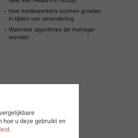
deel van HeadFirst Group
Hoe medewerkers kunnen groeien
in tijden van verandering
Wanneer algoritmes de manager
worden
vergelijkbare
n hoe u deze gebruikt en
leid
.