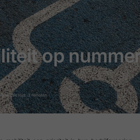
iteit op nummer
ends
Leestijd: 3 minuten