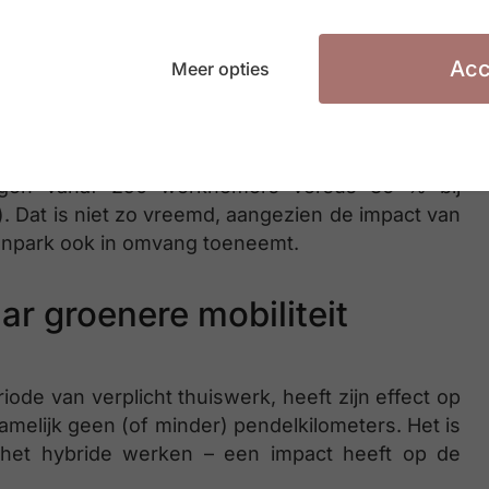
s een veel aantrekkelijkere optie
rden.”
Acc
Meer opties
ndernemingen nu al stappen naar een groener
gen vanaf 250 werknemers versus 36 % bij
Dat is niet zo vreemd, aangezien de impact van
genpark ook in omvang toeneemt.
r groenere mobiliteit
ode van verplicht thuiswerk, heeft zijn effect op
namelijk geen (of minder) pendelkilometers. Het is
 het hybride werken – een impact heeft op de