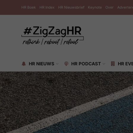
HR Boek
HR Index
HR Nieuwsbrief
Keynote
Over
Adverter
HR NIEUWS
HR PODCAST
HR EV