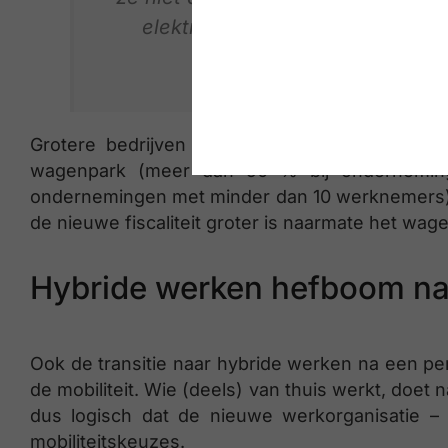
elektrische bedrijfswagen ineen
gewo
Grotere bedrijven nemen meer dan kleine o
wagenpark (meer dan 50 % bij ondernemin
ondernemingen met minder dan 10 werknemers). 
de nieuwe fiscaliteit groter is naarmate het wa
Hybride werken hefboom naa
Ook de transitie naar hybride werken na een peri
de mobiliteit. Wie (deels) van thuis werkt, doet 
dus logisch dat de nieuwe werkorganisatie –
mobiliteitskeuzes.