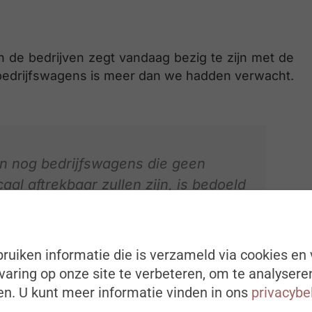
an de bedrijven zegt vandaag bezig te zijn met de
 bedrijfswagens is meer dan we hadden verwacht.
en nog bedrijfswagens die geen
al aftrekbaar zullen zijn, is bedoeld
an de bedrijfswagenparken van onze
boom heeft duidelijk al zijn effect.
gens in het Brussels Hoofdstedelijk
ruiken informatie die is verzameld via cookies en 
rijven zijn aan het rekenen gegaan:
aring op onze site te verbeteren, om te analysere
s met een bedrijfswagen kosten als
n. U kunt meer informatie vinden in ons
privacybe
ties zouden voldoen? Daarmee is de