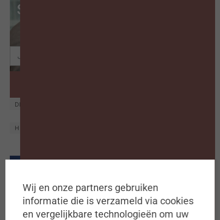
Schrijf je in op de wekelijkse
HR-nieuwsbrief
Schrijf in
DIVERSITEIT & INCLUSIE
HR ACTUA
Wij en onze partners gebruiken
informatie die is verzameld via cookies
en vergelijkbare technologieën om uw