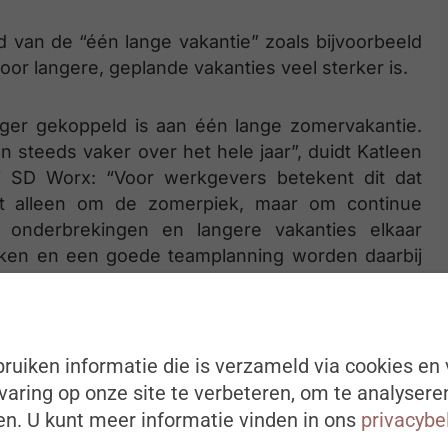
 van de “één lange vakantie” zoals bijvoorbeeld
or langere, geplande vakanties veel sterker is.
anger gekoppeld is aan één lange zomervakantie.
teeds vaker over het hele jaar”, duidt Katleen
j SD Worx: “Voor werkgevers betekent dit dat
iet alleen om de zomerpiek, maar om continue
 onderbrekingen en langere vakanties elkaar
raken en een goede teamplanning worden daarbij
n en de continuïteit te garanderen.”
autonomie
ruiken informatie die is verzameld via cookies en 
aring op onze site te verbeteren, om te analysere
lof vooraf te moeten aanvragen. België behoort
n. U kunt meer informatie vinden in ons
privacybe
utonomie en laat het internationale gemiddelde