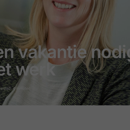
n vakantie nodi
et werk
eestijd: 4 minuten