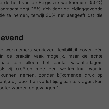
 meerderheid van de Belgische werknemers (50%)
aarnaast zegt 28% zich door de leidinggevende
ie te nemen, terwijl 30% net aangeeft dat die
ggevend
e werknemers verkiezen flexibiliteit boven één
 in de praktijk vaak mogelijk, maar de echte
ald dan alleen het aantal vakantiedagen.
rol: zij creëren mee een werkcultuur waarin
e kunnen nemen, zonder bijkomende druk op
je bij: door hun verlof tijdig aan te vragen, kan
m beter worden opgevangen.”