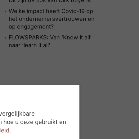
Dit zijn de tips van Dirk Buyens
Welke impact heeft Covid-19 op
het ondernemersvertrouwen en
op engagement?
FLOWSPARKS: Van ‘Know it all’
naar ‘learn it all’
vergelijkbare
n hoe u deze gebruikt en
leid
.