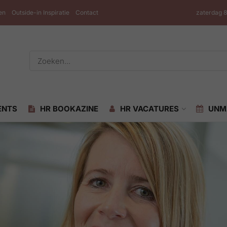
en
Outside-in Inspiratie
Contact
zaterdag 
ENTS
HR BOOKAZINE
HR VACATURES
UNM