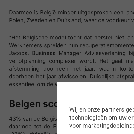
Daarmee is België minder uitgesproken een land
Polen, Zweden en Duitsland, waar de voorkeur vo
“Het Belgische model toont dat herstel niet l
Werknemers spreiden hun recuperatiemomenten s
Jacobs, Business Manager Adviesverlening bi
verlofplanning complexer wordt. Het gaat n
afstemming doorheen het jaar, waarin korte
doorheen het jaar afwisselen. Duidelijke afsp
essentieel om de werkdruk beheersbaar te houde
Belgen scoren hoogst qua 
Wij en onze partners geb
technologieën om uw erv
43% van de Belgische werknemers zegt geen ver
voor marketingdoeleinde
daarmee tot de Europese koplopers in verlofa