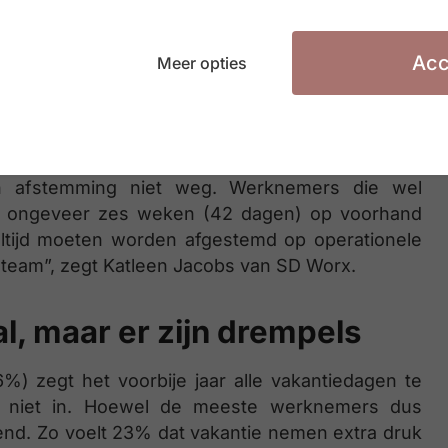
% die dat wel moet doen, is de gemiddelde
n het Europese gemiddelde van 39 dagen. Al zijn
 Duitsland een gemiddelde aanvraagtermijn van 84
Acc
Meer opties
ls werknemers hun vakantie wél vooraf moeten
emers relatief veel vrijheid hebben om zelf te
n afstemming niet weg. Werknemers die wel
t ongeveer zes weken (42 dagen) op voorhand
altijd moeten worden afgestemd op operationele
 team”, zegt Katleen Jacobs van SD Worx.
l, maar er zijn drempels
 zegt het voorbije jaar alle vakantiedagen te
 niet in. Hoewel de meeste werknemers dus
alend. Zo voelt 23% dat vakantie nemen extra druk