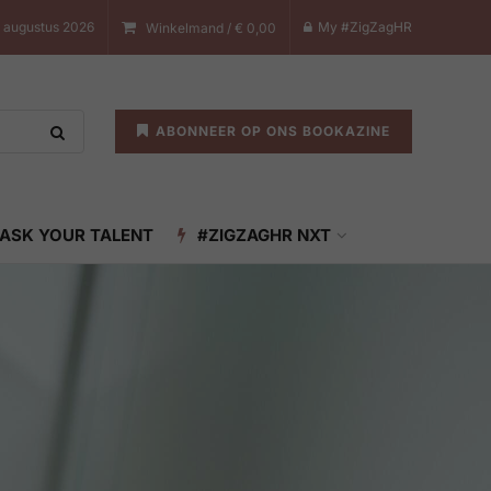
8 augustus 2026
My #ZigZagHR
Winkelmand /
€
0,00
ABONNEER OP ONS BOOKAZINE
ASK YOUR TALENT
#ZIGZAGHR NXT