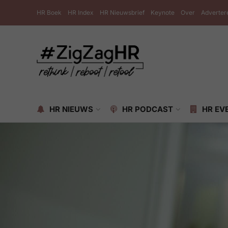
HR Boek
HR Index
HR Nieuwsbrief
Keynote
Over
Adverter
HR NIEUWS
HR PODCAST
HR EV