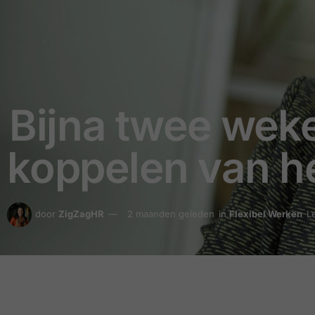
Bijna twee weke
koppelen van h
door
ZigZagHR
2 maanden geleden
in
Flexibel Werken
L