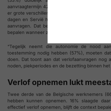
(33%) duidelijk achter zich. Voor de 57
aanvraagtermijn 42 dagen, dat is iets hoger da
er grote verschillen tussen de landen: zo kent
dagen en Servië het minimum met 23 dagen a
aanvragen. Dat bevestigt dat Belgische werkn
bepalen wanneer ze verlof opnemen.
“Tegelijk neemt die autonomie de nood aa
toestemming nodig hebben (57%), moeten da
doen. Dat toont aan dat verlofaanvragen nog 
noden, piekperiodes en de bezetting binnen het
Verlof opnemen lukt meesta
Twee derde van de Belgische werknemers (66%)
hebben kunnen opnemen. 16% slaagde daar
effectief verlof opnemen, blijft de context bep