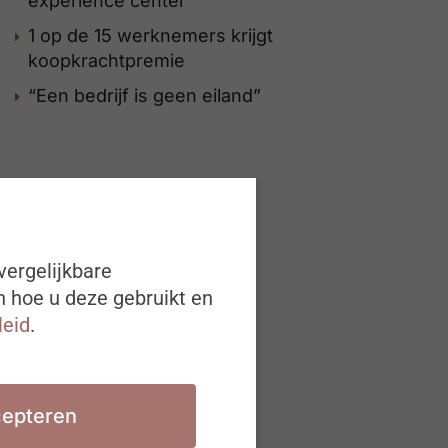
experience center
1 op de 15 werknemers krijgt
koopkrachtpremie
“Een bedrijf is geen eiland”
vergelijkbare
n hoe u deze gebruikt en
leid
.
epteren