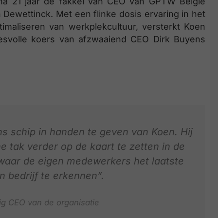
s na 21 jaar de fakkel van CEO van GPTW België
n Dewettinck. Met een flinke dosis ervaring in het
aliseren van werkplekcultuur, versterkt Koen
svolle koers van afzwaaiend CEO Dirk Buyens
ns schip in handen te geven van Koen. Hij
 tak verder op de kaart te zetten in de
waar de eigen medewerkers het laatste
bedrijf te erkennen”.
ig CEO van de organisatie