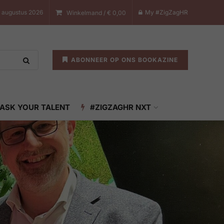
8 augustus 2026
My #ZigZagHR
Winkelmand /
€
0,00
ABONNEER OP ONS BOOKAZINE
ASK YOUR TALENT
#ZIGZAGHR NXT