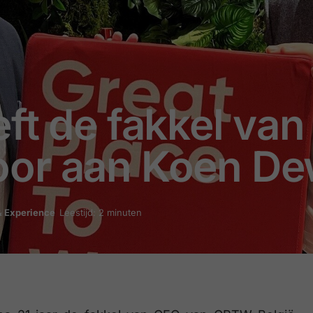
ft de fakkel va
or aan Koen De
 Experience
Leestijd: 2 minuten