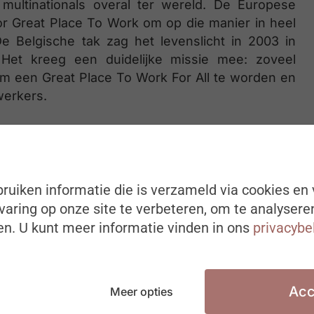
multinationals overal ter wereld. De Europese
 Great Place To Work om op die manier in heel
 Belgische tak zag het levenslicht in 2003 in
Het kreeg een duidelijke missie mee: zoveel
om een Great Place To Work For All te worden en
werkers.
l wordt toegekend op basis van medewerkers-
p van het Trust Index model. Dat model werd
ar aan kwalitatief en kwantitatief onderzoek met
ruiken informatie die is verzameld via cookies en 
 ter wereld. Die gegevens gebruiken ze nu om
aring op onze site te verbeteren, om te analysere
gheden wereldwijd. Zo geven ze organisaties
eren met en op de werkplek.
n. U kunt meer informatie vinden in ons
privacybe
Acc
Meer opties