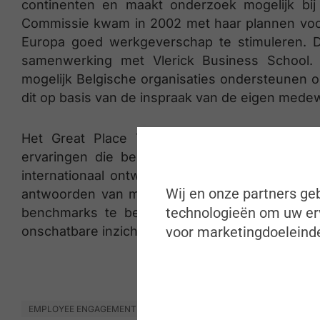
continenten en maakt onderzoek mogelijk bij 
Commissie kwam in 2002 met haar plannen voor
Europa goed werkgeverschap te stimuleren. De
samenwerking met Vlerick Business School. 
mogelijk Belgische organisaties ondersteunen 
dit op basis van de inspraak van de eigen mede
Het Great Place To Work-certificeringslabe
ervaringen die beoordeeld worden met behul
internationaal ontwikkeld gedurende veertig ja
Wij en onze partners geb
antwoorden van miljoenen medewerkers overal
technologieën om uw erv
benchmarks te bepalen voor de werkomstandi
onschatbare inzichten over hoe mensen interag
voor marketingdoeleinde
EMPLOYEE ENGAGEMENT & EXPERIENCE