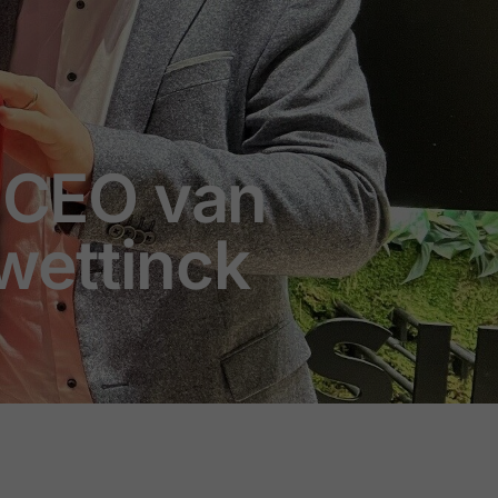
n CEO van
wettinck