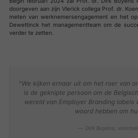
Begin februari 2024 zal Prof. dr. Dirk Buyen
doorgeven aan zijn Vlerick collega Prof. dr. Koe
meten van werknemersengagement en het optim
Dewettinck het managementteam om de succe
verder te zetten.
“We kijken ernaar uit om het roer van o
is de geknipte persoon om de Belgische
wereld van Employer Branding labels 
woord hebben om hun 
Dirk Buyens, voormal