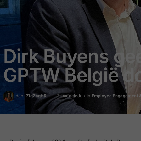
Dirk Buyens gee
GPTW België do
door
ZigZagHR
3 jaar geleden
in
Employee Engagement &