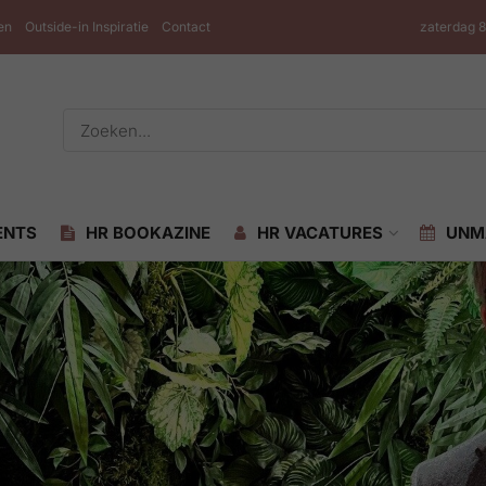
en
Outside-in Inspiratie
Contact
zaterdag 
ENTS
HR BOOKAZINE
HR VACATURES
UNM