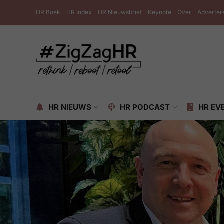
HR Boek
HR Index
HR Nieuwsbrief
Keynote
Over
Adverter
HR NIEUWS
HR PODCAST
HR EV