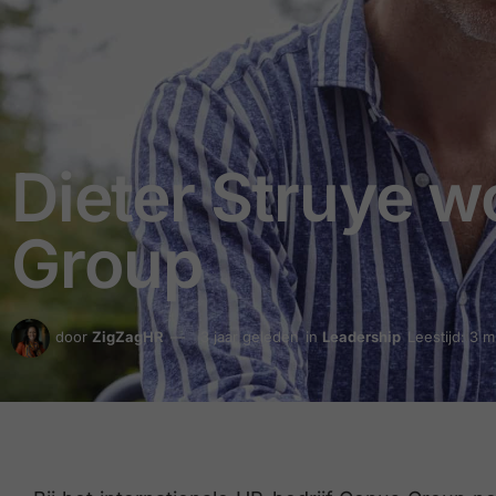
Dieter Struye w
Group
door
ZigZagHR
3 jaar geleden
in
Leadership
Leestijd: 3 