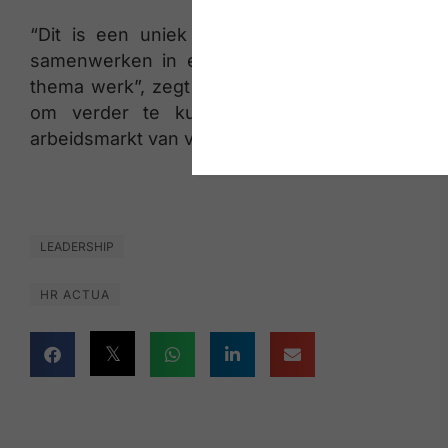
“Dit is een uniek verhaal van een groep gel
samenwerken in een warme en dynamische s
thema werk”, zegt Anke Ulens. “Onze brands h
om verder te kunnen groeien. Met hun sp
arbeidsmarkt van vandaag en morgen.
LEADERSHIP
HR ACTUA