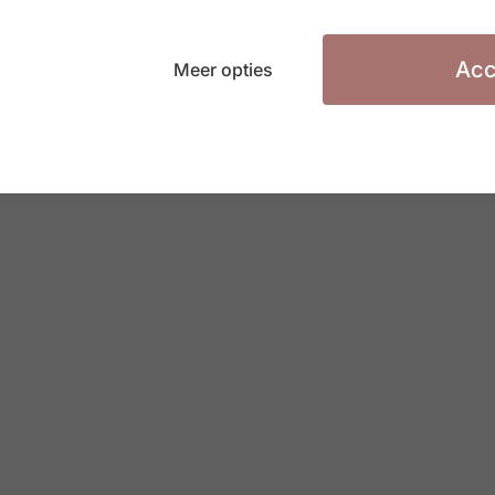
ijkgestemde professionals die kennis delen en
feer, en mensen samen wil brengen rond het
Acc
Meer opties
ebben een sterke eigen merknaam en identiteit
ecialismen bieden we oplossingen voor de