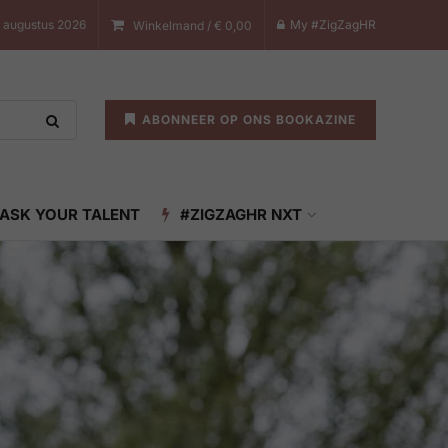
 augustus 2026
My #ZigZagHR
Winkelmand /
€
0,00
ABONNEER OP ONS BOOKAZINE
ASK YOUR TALENT
#ZIGZAGHR NXT