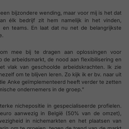
 een bijzondere wending, maar voor mij is het dat
an élk bedrijf zit hem namelijk in het vinden,
en teams. En laat dat nu net de belangrijkste
e.
g om mee bij te dragen aan oplossingen voor
 de arbeidsmarkt, de nood aan flexibilisering en
 vlak van geschoolde arbeidskrachten. Ik zie
f om te blijven leren. Zo kijk ik er bv. naar uit
e Anke geïmplementeerd heeft verder te zetten
amische ondernemers in de groep.”
rke nichepositie in gespecialiseerde profielen.
euro aanwezig in België (50% van de omzet),
wezigheid in nichemarkten en het plaatsen van
erin om te groeien, tegen de trend van de markt