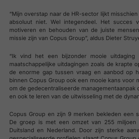
“Mijn overstap naar de HR-sector lijkt misschien
absoluut niet. Wel integendeel. Het succes v
motiveren en behouden van de juiste mensen 
missie zijn van Copus Group”, aldus Dieter Struy
“Ik vind het een bijzonder mooie uitdagin
maatschappelijke uitdagingen zoals de krapte op
de enorme gap tussen vraag en aanbod op het
binnen Copus Group ook een mooie kans voor mezel
om de gedecentraliseerde managementaanpak di
en ook te leren van de uitwisseling met de dyn
Copus Group en zijn 9 merken bekleden een ste
De groep is met een omzet van 255 miljoen 
Duitsland en Nederland. Door zijn sterke aan
gespecialiseerde profielen slaagt Copus Group 