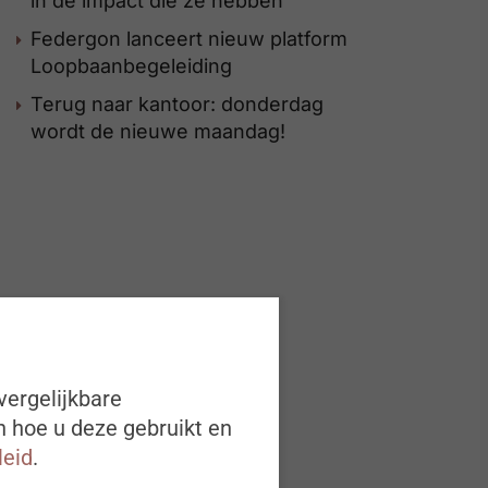
in de impact die ze hebben
Federgon lanceert nieuw platform
Loopbaanbegeleiding
Terug naar kantoor: donderdag
wordt de nieuwe maandag!
vergelijkbare
n hoe u deze gebruikt en
leid
.