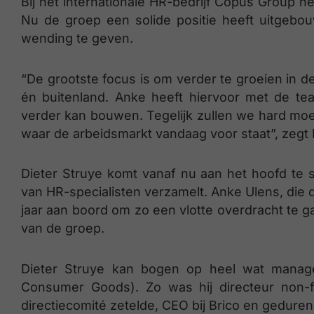
Bij het internationale HR-bedrijf Copus Group n
Nu de groep een solide positie heeft uitgebou
wending te geven.
“De grootste focus is om verder te groeien in d
én buitenland. Anke heeft hiervoor met de t
verder kan bouwen. Tegelijk zullen we hard mo
waar de arbeidsmarkt vandaag voor staat”, zegt 
Dieter Struye komt vanaf nu aan het hoofd te s
van HR-specialisten verzamelt. Anke Ulens, die de 
jaar aan boord om zo een vlotte overdracht te ga
van de groep.
Dieter Struye kan bogen op heel wat manage
Consumer Goods). Zo was hij directeur non-f
directiecomité zetelde, CEO bij Brico en geduren