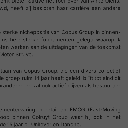
eemt Dieter Struye het roer over van Anke Ulens.
wd, heeft zij besloten haar carrière een andere
e sterke nichepositie van Copus Group in binnen-
eams hele sterke fundamenten gelegd waarop ik
eten werken aan de uitdagingen van de toekomst
Dieter Struye.
taan van Copus Group, die een divers collectief
groep ruim 14 jaar heeft geleid, blijft tot eind dit
randeren en zal ook actief blijven als bestuurder
mentervaring in retail en FMCG (Fast-Moving
ood binnen Colruyt Group waar hij ook in het
de 15 jaar bij Unilever en Danone.