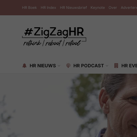
HR Boek
HR Index
HR Nieuwsbrief
Keynote
Over
Adverter
HR NIEUWS
HR PODCAST
HR EV