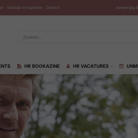
en
Outside-in Inspiratie
Contact
donderdag 6
ENTS
HR BOOKAZINE
HR VACATURES
UNM