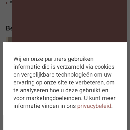
Wanneer werkt een welzijnsbeleid
Bekijk of beluister meer
Wij en onze partners gebruiken
informatie die is verzameld via cookies
en vergelijkbare technologieën om uw
ervaring op onze site te verbeteren, om
te analyseren hoe u deze gebruikt en
Schrijf je in op de
voor marketingdoeleinden. U kunt meer
#ZigZagHR-Nieuwsbrief
informatie vinden in ons
privacybeleid
.
Iedere dinsdagochtend om 8u00 in
jouw mailbox
De blinde vlek in welzijnsbeleid