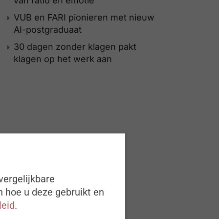
van ratio én emotie
VUB en FARI pionieren met nieuw
AI-postgraduaat
30 dagen zonder klagen pakt
klagen op het werk aan
vergelijkbare
n hoe u deze gebruikt en
leid
.