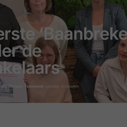
reerste ‘Baanbrek
er de
kelaars
xibel Werken
,
Teamwork
Leestijd: 4 minuten