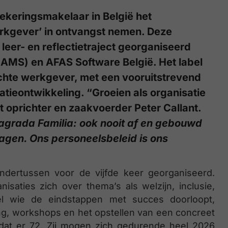
zekeringsmakelaar in België het
erkgever’ in ontvangst nemen. Deze
 leer- en reflectietraject georganiseerd
AMS) en AFAS Software België. Het label
ichte werkgever, met een vooruitstrevend
tieontwikkeling. “Groeien als organisatie
t oprichter en zaakvoerder Peter Callant.
Sagrada Familia: ook nooit af en gebouwd
ragen. Ons personeelsbeleid is ons
ndertussen voor de vijfde keer georganiseerd.
aties zich over thema’s als welzijn, inclusie,
el wie de eindstappen met succes doorloopt,
ing, workshops en het opstellen van een concreet
ijn dat er 72. Zij mogen zich gedurende heel 2026