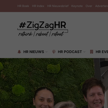
HR Boek
HR Index
HR Nieuwsbrief
Keynote
Over
Adverter
HR NIEUWS
HR PODCAST
HR EV