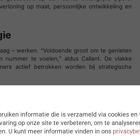
 verloning op maat, persoonlijke ontwikkeling en
gie
aag – werken. “Voldoende groot om te genieten
n nummer te voelen,” aldus Callant. De vlakke
mers actief betrokken worden bij strategische
% van de werknemers de organisatie
ruiken informatie die is verzameld via cookies en 
eet dat het gemiddelde in België bij de
aring op onze site te verbeteren, om te analysere
 wordt betrokken in strategische
n. U kunt meer informatie vinden in ons
privacybe
ok voor de uitrol van de acties uit