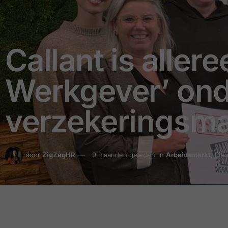
Callant is alle
Werkgever’ ond
verzekeringsma
door
ZigZagHR
9 maanden geleden
in
Arbeidsmarkt
,
Fle