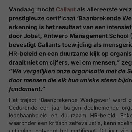
Vandaag mocht
Callant
als allereerste ver
prestigieuze certificaat ‘Baanbrekende W
erkenning is het resultaat van een intensief
door Jobat, Antwerp Management School (
bevestigt Callants toewijding als mensger
HR-beleid en een duurzame kijk op organisa
draait niet om cijfers, wel om mensen,” zeg
“
We vergelijken onze organisatie met de 
door mensen die elk hun unieke steen bijd
fundament.”
Het traject ‘Baanbrekende Werkgever’ werd o
Gedurende een jaar buigen deelnemende organis
loopbaanbeleid en duurzaam HR-beleid. Enk
waaronder een kritisch zelfevaluatie, kennisdel
actieplan, ontvangt het certificaat. Dit jaar z