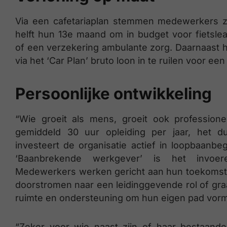
Via een cafetariaplan stemmen medewerkers ze
helft hun 13e maand om in budget voor fietslea
of een verzekering ambulante zorg. Daarnaast
via het ‘Car Plan’ bruto loon in te ruilen voor e
Persoonlijke ontwikkeling
“Wie groeit als mens, groeit ook professione
gemiddeld 30 uur opleiding per jaar, het du
investeert de organisatie actief in loopbaanbeg
‘Baanbrekende werkgever’ is het invoeren
Medewerkers werken gericht aan hun toekomst bi
doorstromen naar een leidinggevende rol of gra
ruimte en ondersteuning om hun eigen pad vorm
“Zeker voor wie naast zijn of haar bestaande