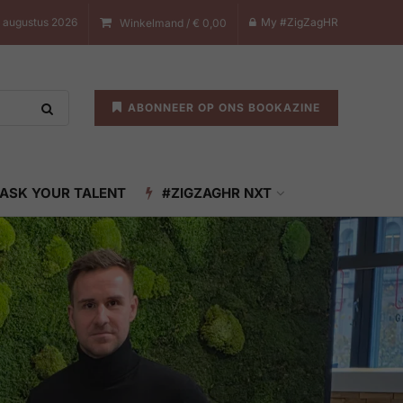
 augustus 2026
My #ZigZagHR
Winkelmand /
€
0,00
ABONNEER OP ONS BOOKAZINE
ASK YOUR TALENT
#ZIGZAGHR NXT