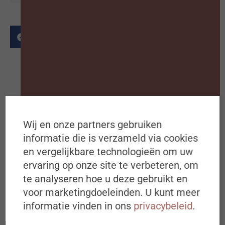
Wij en onze partners gebruiken
informatie die is verzameld via cookies
en vergelijkbare technologieën om uw
ervaring op onze site te verbeteren, om
te analyseren hoe u deze gebruikt en
Schrijf je in op de
voor marketingdoeleinden. U kunt meer
#ZigZagHR-Nieuwsbrief
informatie vinden in ons
privacybeleid
.
Waarom abonneren op ons
Iedere dinsdagochtend om 8u00 in