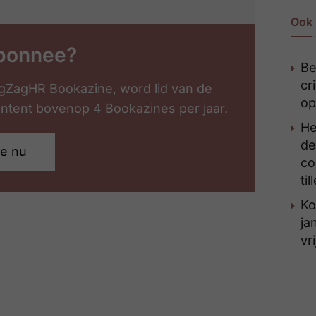
Ook 
bonnee?
Be
cr
gZagHR Bookazine, word lid van de
op
content bovenop 4 Bookazines per jaar.
He
de
je nu
co
til
Ko
ja
vr