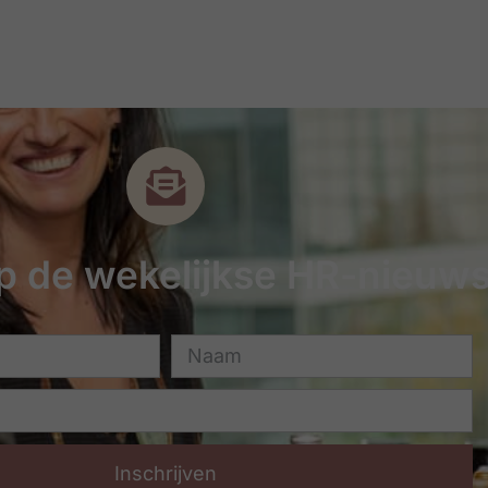
 op de wekelijkse HR-nieuws
Inschrijven