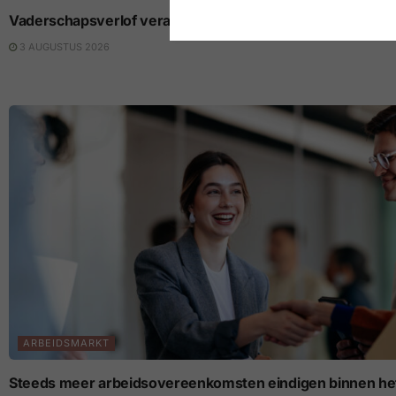
Vaderschapsverlof verandert de loopbaan van beide part
3 AUGUSTUS 2026
ARBEIDSMARKT
Steeds meer arbeidsovereenkomsten eindigen binnen het