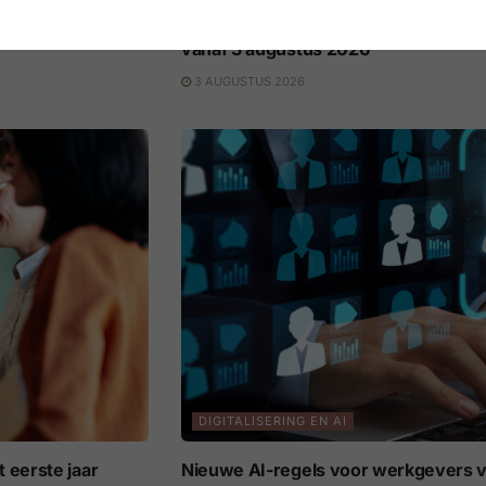
ners
Europese AI Act: nieuwe transparant
vanaf 3 augustus 2026
3 AUGUSTUS 2026
DIGITALISERING EN AI
 eerste jaar
Nieuwe AI-regels voor werkgevers v