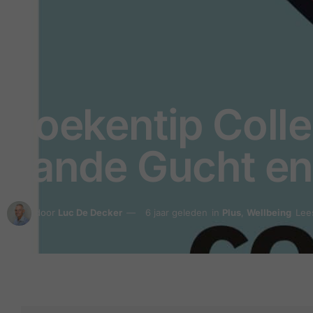
Boekentip Colle
vande Gucht en
door
Luc De Decker
6 jaar geleden
in
Plus
,
Wellbeing
Lees