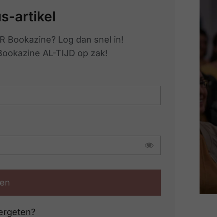
us-artikel
R Bookazine? Log dan snel in!
 Bookazine AL-TIJD op zak!
en
ergeten?