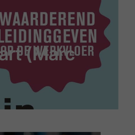
art (Marc
)