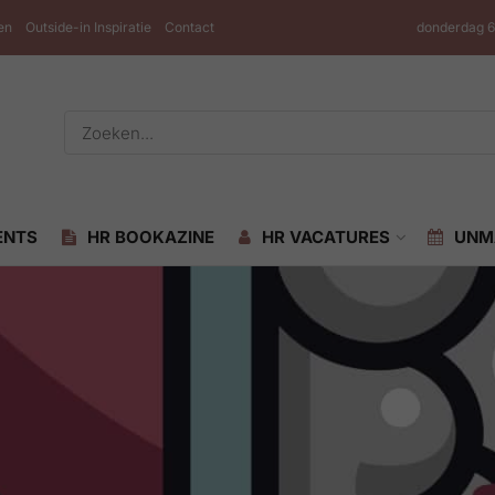
en
Outside-in Inspiratie
Contact
donderdag 6
ENTS
HR BOOKAZINE
HR VACATURES
UNM