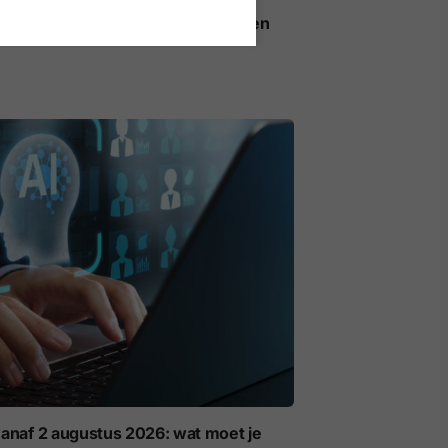
ieregels voor AI op het werk gelden
anaf 2 augustus 2026: wat moet je