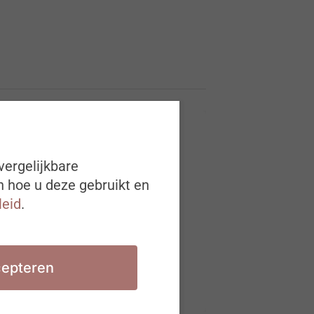
vergelijkbare
n hoe u deze gebruikt en
leid
.
epteren