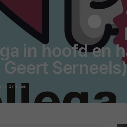
ga in hoofd en h
 Geert Serneels
tijd: 2 minuten