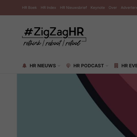
HR Boek
HR Index
HR Nieuwsbrief
Keynote
Over
Adverter
HR NIEUWS
HR PODCAST
HR EV