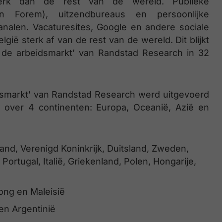
rk dan de rest van de wereld. Publieke
en Forem), uitzendbureaus en persoonlijke
analen. Vacaturesites, Google en andere sociale
gië sterk af van de rest van de wereld. Dit blijkt
 de arbeidsmarkt’ van Randstad Research in 32
dsmarkt’ van Randstad Research werd uitgevoerd
 over 4 continenten: Europa, Oceanië, Azië en
and, Verenigd Koninkrijk, Duitsland, Zweden,
ortugal, Italië, Griekenland, Polen, Hongarije,
Kong en Maleisië
en Argentinië