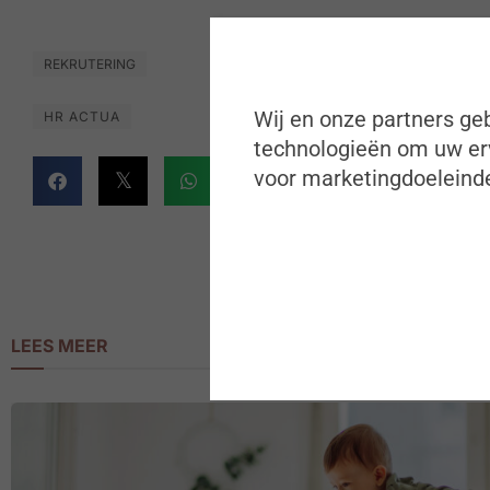
REKRUTERING
Wij en onze partners geb
HR ACTUA
technologieën om uw erv
voor marketingdoeleinde
LEES MEER