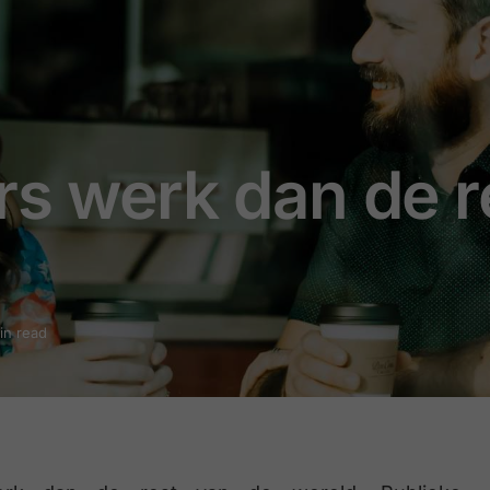
rs werk dan de r
min read