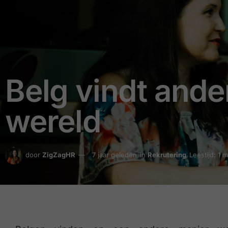
Belg vindt ande
wereld
door
ZigZagHR
7 jaar geleden
in
Rekrutering
Leestijd: 1 