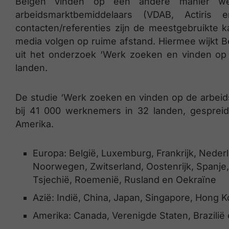
Belgen vinden op een andere manier we
arbeidsmarktbemiddelaars (VDAB, Actiris 
contacten/referenties zijn de meestgebruikte k
media volgen op ruime afstand. Hiermee wijkt Bel
uit het onderzoek ‘Werk zoeken en vinden op
landen.
De studie ‘Werk zoeken en vinden op de arbei
bij 41 000 werknemers in 32 landen, gespreid
Amerika.
Europa: België, Luxemburg, Frankrijk, Nederl
Noorwegen, Zwitserland, Oostenrijk, Spanje, P
Tsjechië, Roemenië, Rusland en Oekraïne
Azië: Indië, China, Japan, Singapore, Hong 
Amerika: Canada, Verenigde Staten, Brazilië 