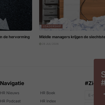
LEADERSHIP
s in de hervorming
Middle managers krijgen de slechtst
28 JULI 2026
S
Navigatie
#ZigZa
HR Nieuws
HR Boek
HR Podcast
HR Index