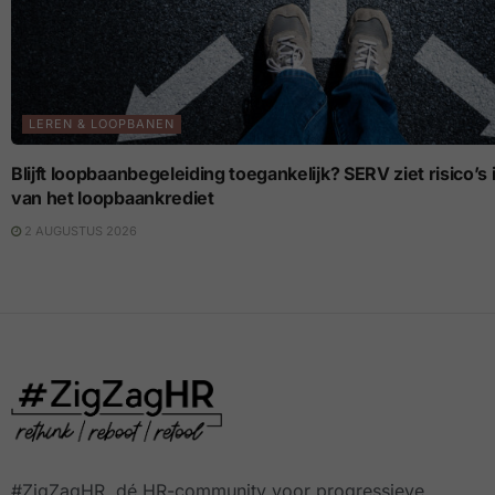
LEREN & LOOPBANEN
Blijft loopbaanbegeleiding toegankelijk? SERV ziet risico’
van het loopbaankrediet
2 AUGUSTUS 2026
#ZigZagHR, dé HR-community
voor progressieve