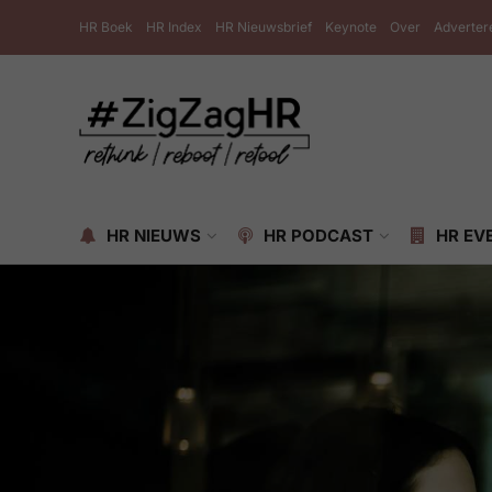
HR Boek
HR Index
HR Nieuwsbrief
Keynote
Over
Adverter
HR NIEUWS
HR PODCAST
HR EV