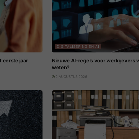
DIGITALISERING EN AI
 eerste jaar
Nieuwe AI-regels voor werkgevers v
weten?
2 AUGUSTUS 2026