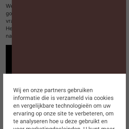
Wetgeving en quotas kunnen een duwtje in de
goede richting geven, maar echte verandering
vraagt een cultuuromslag binnen organisaties.
Het is belangrijk om inclusie door te trekken
naar alle niveaus.
Wij en onze partners gebruiken
informatie die is verzameld via cookies
en vergelijkbare technologieën om uw
ervaring op onze site te verbeteren, om
te analyseren hoe u deze gebruikt en