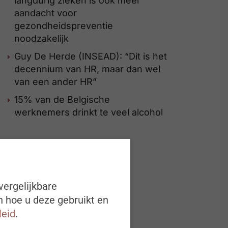
langdurig zieken is ook meer
aandacht voor
gezondheidspreventie
noodzakelijk
Guy De Herde (INSEAD): “Dit is het
decennium van HR, maar dan wel
van een ander HR”
15% van de Belgische
werknemers drinkt te veel alcohol
vergelijkbare
n hoe u deze gebruikt en
leid
.