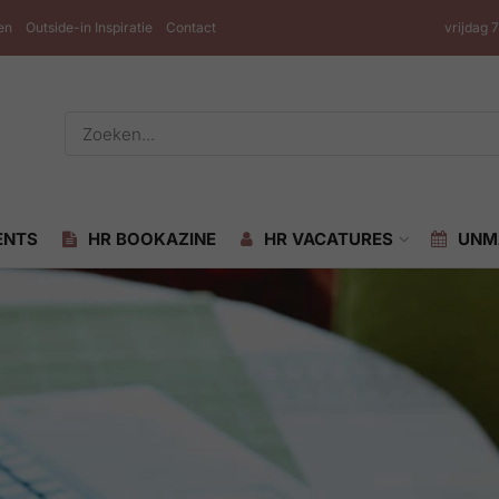
en
Outside-in Inspiratie
Contact
vrijdag 
ENTS
HR BOOKAZINE
HR VACATURES
UNM