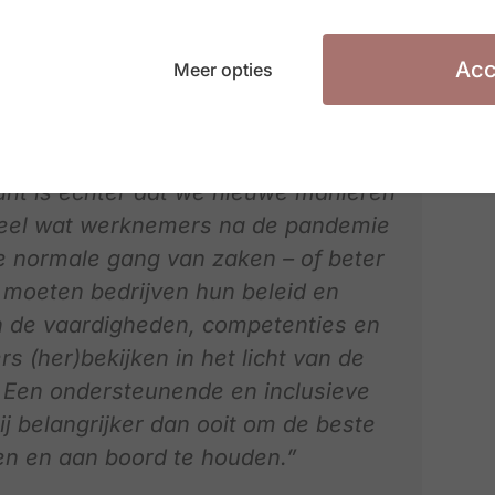
betere schoonmaakprotocollen (76%), gespreide
ling (59%).
Acc
Meer opties
 weet wat de toekomst brengt op het
punt is echter dat we nieuwe manieren
eel wat werknemers na de pandemie
e normale gang van zaken – of beter
 moeten bedrijven hun beleid en
n de vaardigheden, competenties en
(her)bekijken in het licht van de
. Een ondersteunende en inclusieve
ij belangrijker dan ooit om de beste
n en aan boord te houden.”