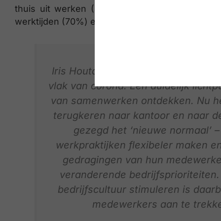
thuis uit werken (90%). Daarnaast willen ze 
werktijden (70%) en een aangepast kantoorinde
Iris Houtaar gaat verder: “Niemand
vlak van corona. Een duidelijk licht
van samenwerken ontdekken. Nu h
terugkeren naar kantoor en naar d
gezegd het ‘nieuwe normaal’ –
werkpraktijken flexibeler maken e
gedragingen van hun medewerkers 
veranderende bedrijfsprioriteiten
bedrijfscultuur stimuleren is daarb
medewerkers aan te trekke