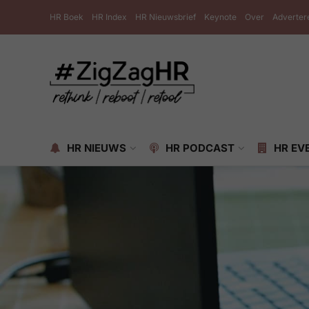
HR Boek
HR Index
HR Nieuwsbrief
Keynote
Over
Adverter
HR NIEUWS
HR PODCAST
HR EV