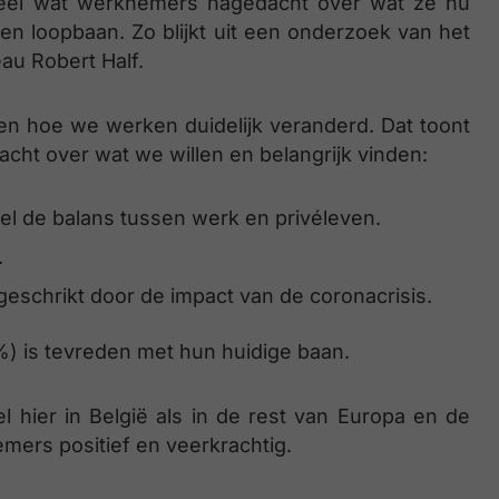
eel wat werknemers nagedacht over wat ze nu
 en loopbaan. Zo blijkt uit een onderzoek van het
au Robert Half.
en hoe we werken duidelijk veranderd. Dat toont
cht over wat we willen en belangrijk vinden:
l de balans tussen werk en privéleven.
.
eschrikt door de impact van de coronacrisis.
) is tevreden met hun huidige baan.
 hier in België als in de rest van Europa en de
mers positief en veerkrachtig.