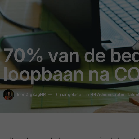
70% van de bed
loopbaan na C
door
ZigZagHR
6 jaar geleden
in
HR Administratie
,
Talen