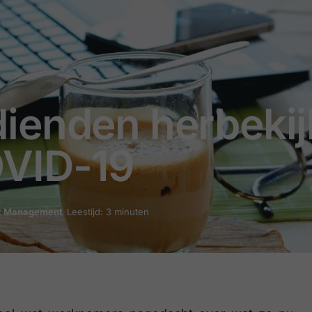
ienden herbekij
OVID-19
t Management
Leestijd: 3 minuten