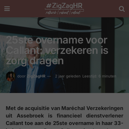
25ste overname voor
Callant: verzekeren is
zorg dragen
door
ZigZagHR
2 jaar geleden
Leestijd: 6 minuten
Met de acquisitie van Maréchal Verzekeringen
uit Assebroek is financieel dienstverlener
Callant toe aan de 25ste overname in haar 33-