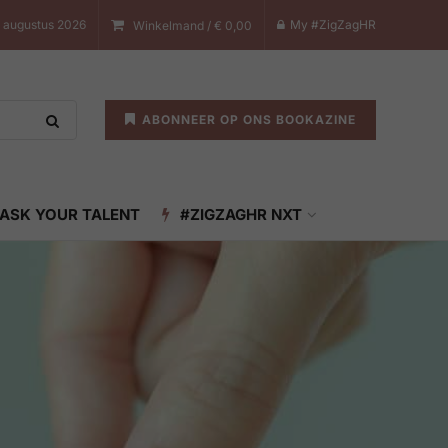
8 augustus 2026
My #ZigZagHR
Winkelmand /
€
0,00
ABONNEER OP ONS BOOKAZINE
ASK YOUR TALENT
#ZIGZAGHR NXT