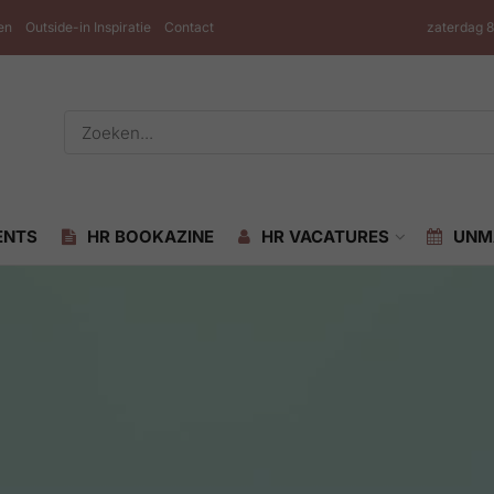
en
Outside-in Inspiratie
Contact
zaterdag 
ENTS
HR BOOKAZINE
HR VACATURES
UNM