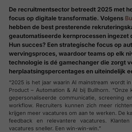
De recruitmentsector betreedt 2025 met h
focus op digitale transformatie. Volgens
Bu
hebben de best presterende rekruteringsk
geautomatiseerde kernprocessen ingezet d
Hun succes? Een strategische focus op auto
wervingsproces, waardoor teams op elk n
technologie is dé gamechanger die zorgt v
herplaatsingspercentages en uiteindelijk e
“2025 is het jaar waarin AI mainstream wordt i
Product – Automation & AI bij Bullhorn. “Onze 
gepersonaliseerde communicatie, screening e
workflow. Recruiters kunnen zich meer richte
krijgen meer vacatures om aan te werken. De kan
feedback en relevantere vacatures. Klanten
vacatures sneller. Een win-win-win.”