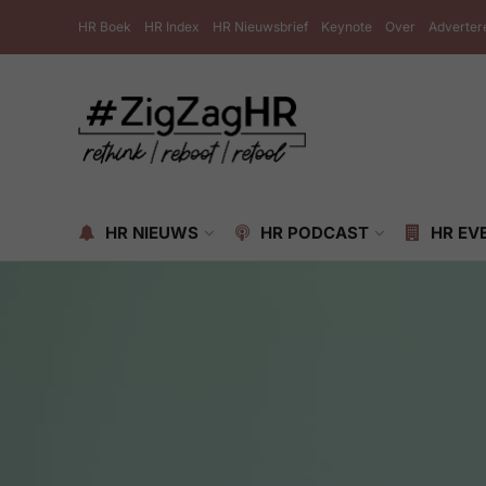
HR Boek
HR Index
HR Nieuwsbrief
Keynote
Over
Adverter
HR NIEUWS
HR PODCAST
HR EV