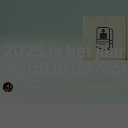
2025 is het jaa
wordt in de rec
door
ZigZagHR
1 jaar geleden
in
Digitalisering en AI
,
Rekr