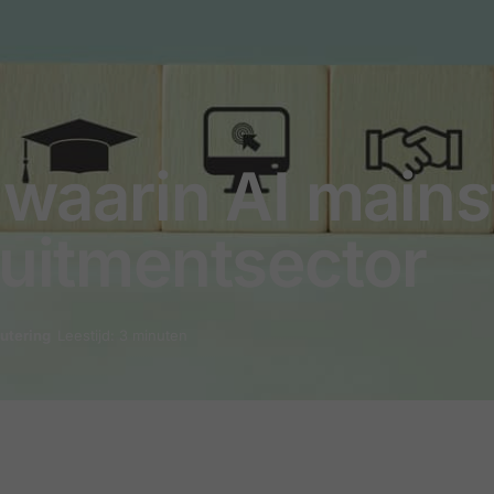
r waarin AI main
ruitmentsector
utering
Leestijd: 3 minuten