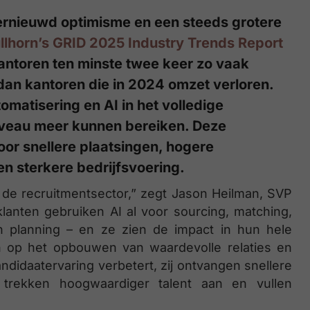
ernieuwd optimisme en een steeds grotere
llhorn’s GRID 2025 Industry Trends Report
antoren ten minste twee keer zo vaak
an kantoren die in 2024 omzet verloren.
matisering en AI in het volledige
iveau meer kunnen bereiken. Deze
oor snellere plaatsingen, hogere
en sterkere bedrijfsvoering.
n de recruitmentsector,” zegt Jason Heilman, SVP
klanten gebruiken AI al voor sourcing, matching,
n planning – en ze zien de impact in hun hele
n op het opbouwen van waardevolle relaties en
didaatervaring verbetert, zij ontvangen snellere
 trekken hoogwaardiger talent aan en vullen