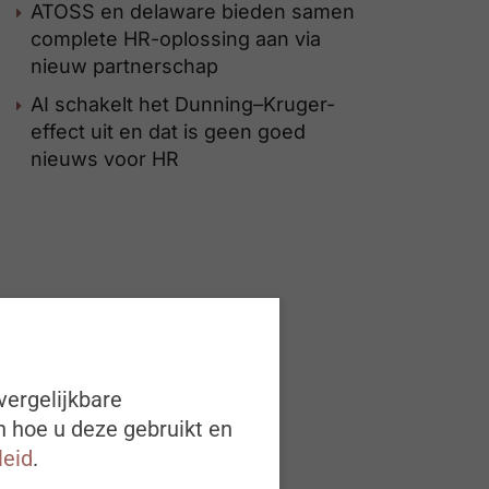
ATOSS en delaware bieden samen
complete HR-oplossing aan via
nieuw partnerschap
AI schakelt het Dunning–Kruger-
effect uit en dat is geen goed
nieuws voor HR
vergelijkbare
n hoe u deze gebruikt en
leid
.