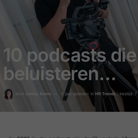
10 podcasts die
beluisteren…
door
Lesley Arens
5 jaar geleden
in
HR Trends
Leestijd: 