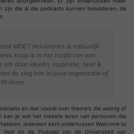
anderen doorgebroken. Er zijn ondertussen meer
ijn die al die podcasts kunnen beluisteren, de
e.
onal MOET beluisteren is natuurlijk
week kruip ik in het hoofd van een
 om daar ideeën, inspiratie, best &
aan de slag kan in jouw organisatie of
 HR-team.
 podcasts en dan vooral over thema’s die weinig of
 kan je wel het meeste leren van personen die
n hebben. Iedereen kent ondertussen Welcome to
k Veel en de Podcast van de Universiteit van