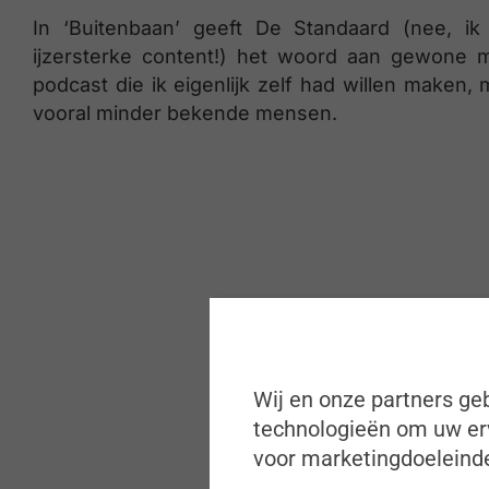
In ‘Buitenbaan’ geeft De Standaard (nee, 
ijzersterke content!) het woord aan gewone 
podcast die ik eigenlijk zelf had willen make
vooral minder bekende mensen.
Wij en onze partners geb
technologieën om uw erv
voor marketingdoeleinde