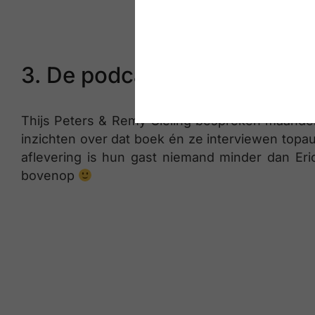
3. De podcast die ik zelf g
Thijs Peters & Remy Gieling bespreken maandel
inzichten over dat boek én ze interviewen topaut
aflevering is hun gast niemand minder dan Eric
bovenop