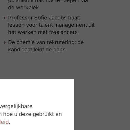
polarisatie halt toe te roepen via
de werkplek
Professor Sofie Jacobs haalt
lessen voor talent management uit
het werken met freelancers
De chemie van rekrutering: de
kandidaat leidt de dans
vergelijkbare
n hoe u deze gebruikt en
leid
.