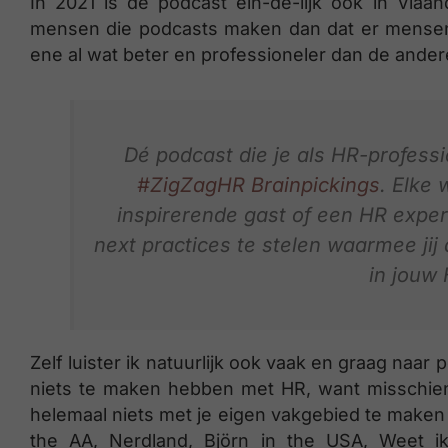
In 2021 is de podcast ein-de-lijk ook in Vla
mensen die podcasts maken dan dat er mensen z
ene al wat beter en professioneler dan de ander
Dé podcast die je als HR-professi
#ZigZagHR Brainpickings
. Elke 
inspirerende gast of een HR expert
next practices te stelen waarmee jij 
in jouw
Zelf luister ik natuurlijk ook vaak en graag naar
niets te maken hebben met HR, want misschien
helemaal niets met je eigen vakgebied te make
the AA, Nerdland, Björn in the USA, Weet i