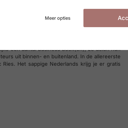
Acc
Meer opties
a maken in 2022…
ijks een aantal business boek(en), ze delen hun
eurs uit binnen- en buitenland. In de allereerste
 Ries. Het sappige Nederlands krijg je er gratis