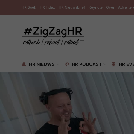
HR Boek
HR Index
HR Nieuwsbrief
Keynote
Over
Adverter
HR NIEUWS
HR PODCAST
HR EV