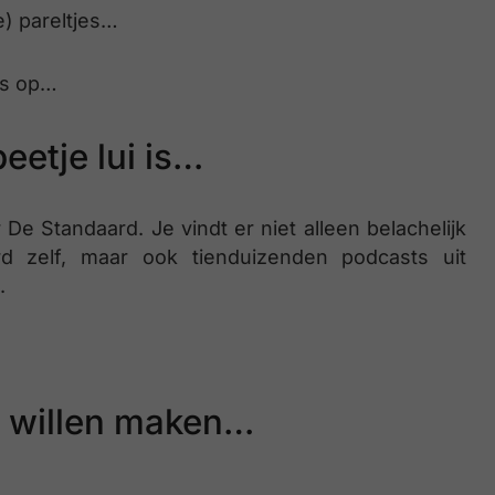
e) pareltjes…
sts op…
eetje lui is…
e Standaard. Je vindt er niet alleen belachelijk
d zelf, maar ook tienduizenden podcasts uit
.
ad willen maken…