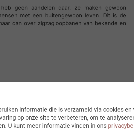
ik heb geen aandelen daar, ze maken gewoon
mensen met een buitengewoon leven. Dit is de
n, maar dan over zigzagloopbanen van bekende en
ruiken informatie die is verzameld via cookies en 
aring op onze site te verbeteren, om te analysere
n. U kunt meer informatie vinden in ons
privacybe