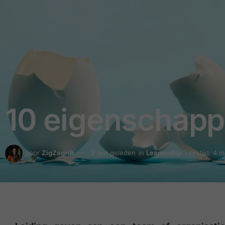
10 eigenschapp
door
ZigZagHR
2 jaar geleden
in
Leadership
Leestijd: 4 