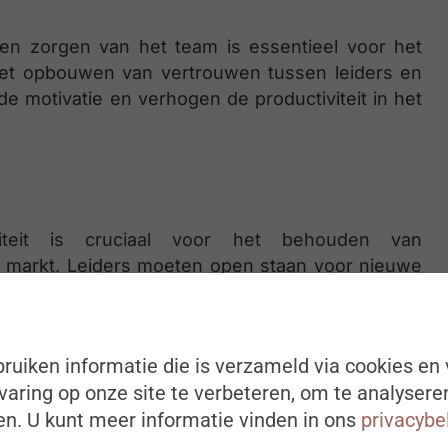
en zorgen van het team is essentieel voor het
et opbouwen van vertrouwen tussen leiders en
e motivatie en verhogen de productiviteit in het
viteit is cruciaal voor het behouden van
e markt. Leiders moeten open staan voor nieuwe
iten de gebaande paden te denken.
ruiken informatie die is verzameld via cookies en 
aring op onze site te verbeteren, om te analysere
e teams is een sleutelvaardigheid. Dit omvat het
n. U kunt meer informatie vinden in ons
privacybe
orderen van samenwerking en het beheren van