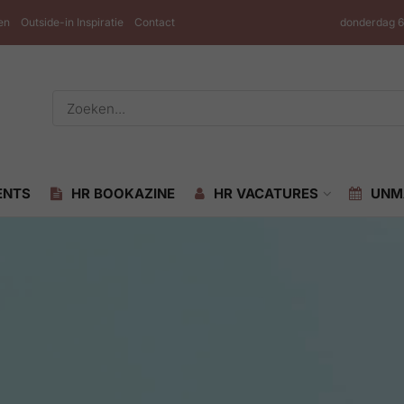
en
Outside-in Inspiratie
Contact
donderdag 6
ENTS
HR BOOKAZINE
HR VACATURES
UNM