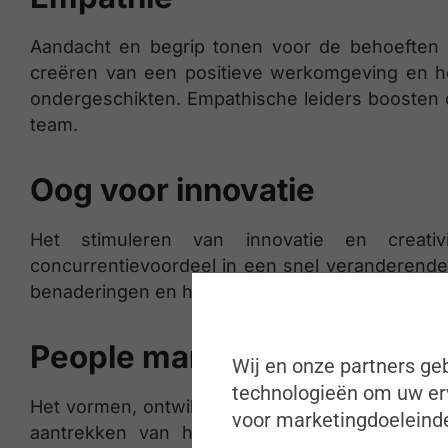
Aandacht en begrip tonen voor de behoeften 
creëren van een positieve werkomgeving en h
ondergeschikten. Empathische leiders boosten d
team.
Oog voor innovatie
Het stimuleren van innovatie en creati
concurrentievoordeel in een snel veranderend
benaderingen en hun teams aanmoedigen om bu
People management
Wij en onze partners geb
technologieën om uw erv
Het vormen, ontwikkelen en leiden van effectiev
voor marketingdoeleinde
aantrekken van het juiste talent, het bev