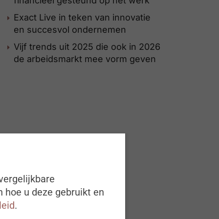
financieel gesteund op het werk
Exact Live in teken van innovatie
en succesvol ondernemen
Vijf trends uit 2025 die ook in 2026
de arbeidsmarkt mee vorm geven
vergelijkbare
n hoe u deze gebruikt en
leid
.