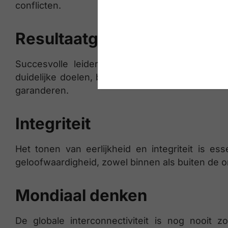
conflicten.
Resultaatgerichtheid
Succesvolle leiders hebben een duidelijke fo
duidelijke doelen, bewaken de voortgang en pa
garanderen.
Integriteit
Het tonen van eerlijkheid en integriteit is 
geloofwaardigheid, zowel binnen als buiten de or
Mondiaal denken
De globale interconnectiviteit is nog nooit 