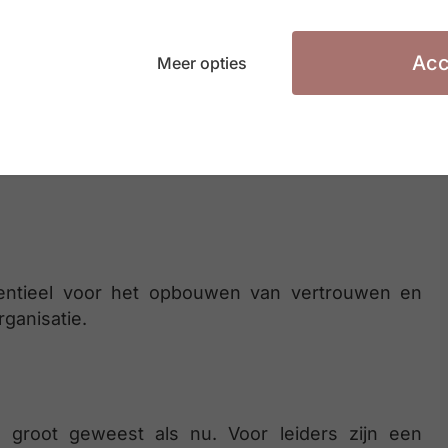
Acc
Meer opties
cus op het behalen van resultaten. Ze stellen
ssen indien nodig strategieën aan om succes te
essentieel voor het opbouwen van vertrouwen en
ganisatie.
zo groot geweest als nu. Voor leiders zijn een