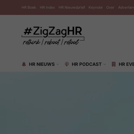
HR Boek
HR Index
HR Nieuwsbrief
Keynote
Over
Adverter
HR NIEUWS
HR PODCAST
HR EV