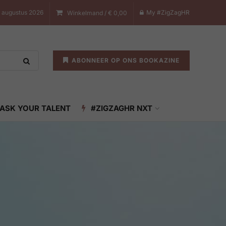
 augustus 2026
My #ZigZagHR
Winkelmand /
€
0,00
ABONNEER OP ONS BOOKAZINE
ASK YOUR TALENT
#ZIGZAGHR NXT