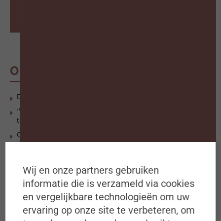
Abonneer op #ZigZagHR
Ook interessant
Drie (r)evoluties op het werk
‘Verborgen arbeidsreserve’ in ons land voor het eerst in
tien jaar boven Europees gemiddelde
Coalitie mobiliteits- en HR-experten pleiten voor
mobiliteitsbudget voor alle werknemers
Wij en onze partners gebruiken
informatie die is verzameld via cookies
Bekijk of beluister meer
en vergelijkbare technologieën om uw
ervaring op onze site te verbeteren, om