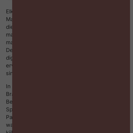
Elke CEO heeft een strategie voor morgen.
Maar heeft hij of zij ook de juiste mensen om
die strategie waar te maken? De traditionele
manier waarop we al 80 jaar naar talent
management kijken kraakt langs alle kanten.
Demografische druk, stijgende loonkosten,
digitalisering, automatisering en AI zorgen
ervoor dat de klassieke talent pipeline
simpelweg niet meer werkt.
In deze aflevering van #ZigZagHR
Brainpickings gaat Lesley Arens in gesprek met
Bert Van Rompaey, Founding Partner van
Sphere (HR-boutique en onderdeel van
Partena Professional). Samen ontrafelen ze
waarom organisaties vandaag anders móéten
kijken naar talent: objectiever én inclusiever.