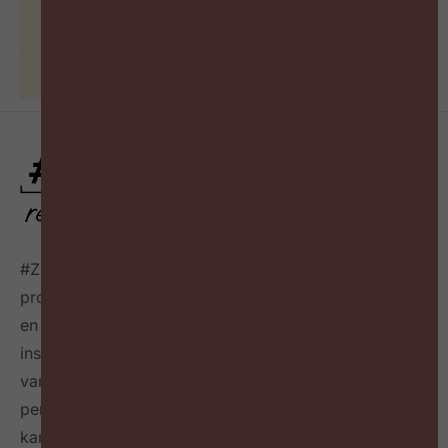
BEKIJK PODCAST
17 juni 2026
#ZigZagHR, dé HR-community
voor progressieve HR
professionals in België, connecteert HR professionals
en leidinggevenden op maandelijkse events,
inspireert over de toekomst van HR door het delen
van best & next practices online
én in een tijdschrift
per kwartaal
en geeft richting hoe HR zichzelf heruit
kan vinden en welke mindset en skillset daarvoor