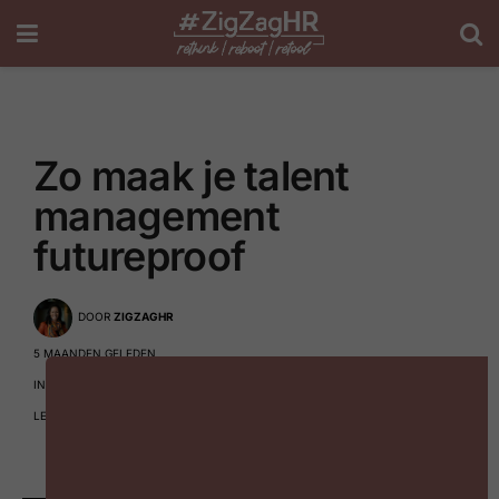
Zo maak je talent
management
futureproof
DOOR
ZIGZAGHR
5 MAANDEN GELEDEN
IN
TALENT MANAGEMENT
LEESTIJD: 2 MINUTEN