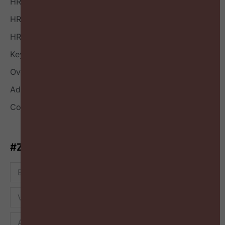
HR Boek
HR Index
HR Nieuwsbrief
Keynote
Over
Adverteren
Contact
#ZigZagHR-Nieuwsbrief