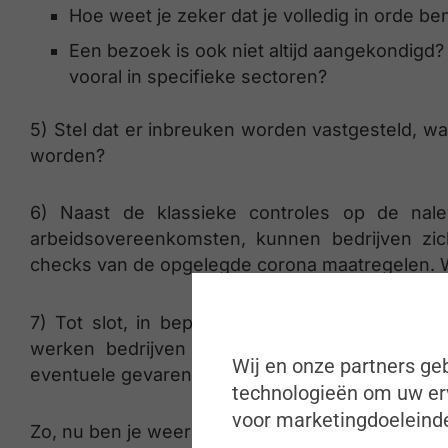
Hoe weet je zeker dat je volledig in orde b
Een bezoek is ook niet altijd aangekondigd? Z
vooral in specifieke sectoren?
5) Stel dat er inbreuken worden vastgesteld, wa
worden?
6) Naast de klassieke controles op de nale
arbeidsovereenkomsten, kunnen bedrijven zi
checks van de opgelegde corona maatregelen. Wa
7) Tot slot, in bepaalde sectoren is het bijz
werken bedrijven met buitenlandse onderaan
Wij en onze partners geb
eventuele gevaren want dat lijkt me bijzonder c
technologieën om uw erv
voor marketingdoeleinde
Zo, nu ben je weer helemaal mee én voorbereid!