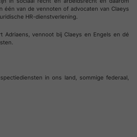
ijn in sociaal recht en arbeidsrecht en daarom
an één van de vennoten of advocaten van Claeys
 juridische HR-dienstverlening.
rt Adriaens, vennoot bij Claeys en Engels en dé
nsten.
 inspectiediensten in ons land, sommige federaal,