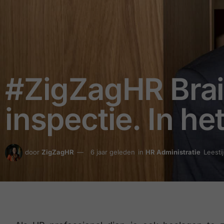
#ZigZagHR Brai
inspectie. In h
door
ZigZagHR
6 jaar geleden
in
HR Administratie
Leesti