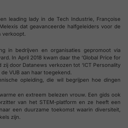
n leading lady in de Tech Industrie, Françoise
Melexis dat geavanceerde halfgeleiders voor de
n verkoopt.
ing in bedrijven en organisaties gepromoot via
rd. In April 2018 kwam daar the ‘Global Price for
d zij door Datanews verkozen tot ‘ICT Personality
an de VUB aan haar toegekend.
ische opleiding, die wil begrijpen hoe dingen
e warme en extreem belezen vrouw. Een gids ook
rzitter van het STEM-platform en ze heeft een
 naar een duurzame toekomst waarin diversiteit,
els zijn.