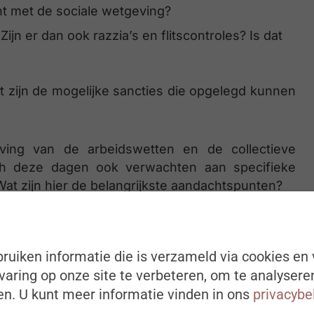
ent met de sociale wetgeving?
ijn er dan ook razzia’s en flitscontroles? Is dat
t zijn de mogelijke sancties die opgelegd kunnen
ving van de arbeidswetten en de collectieve
ch deze dagen ook verwachten aan specifieke
t zijn hier de belangrijkste aandachtspunten?
onder moeilijk om personeel te vinden en daarom
nemers. Wat zijn hier de aandachtspunten en
ruiken informatie die is verzameld via cookies en 
omplex?
aring op onze site te verbeteren, om te analysere
n. U kunt meer informatie vinden in ons
privacybe