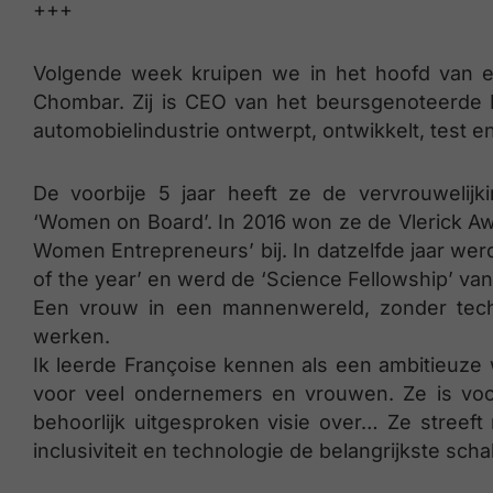
+++
Volgende week kruipen we in het hoofd van ee
Chombar. Zij is CEO van het beursgenoteerde 
automobielindustrie ontwerpt, ontwikkelt, test e
De voorbije 5 jaar heeft ze de vervrouwelijk
‘Women on Board’. In 2016 won ze de Vlerick Awa
Women Entrepreneurs’ bij. In datzelfde jaar wer
of the year’ en werd de ‘Science Fellowship’ v
Een vrouw in een mannenwereld, zonder techn
werken.
Ik leerde Françoise kennen als een ambitieuz
voor veel ondernemers en vrouwen. Ze is voo
behoorlijk uitgesproken visie over… Ze streeft
inclusiviteit en technologie de belangrijkste schak