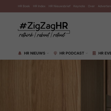
HR Boek
HR Index
HR Nieuwsbrief
Keynote
Over
Adverter
HR NIEUWS
HR PODCAST
HR EV