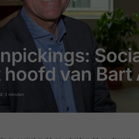
npickings: Soci
et hoofd van Bart
jd: 3 minuten