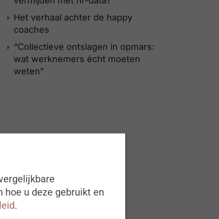
vermijden met hr-data?
Het verhaal achter de happy
coaches
“Collectieve ontslagen in opmars:
wat werknemers écht moeten
weten”
vergelijkbare
n hoe u deze gebruikt en
leid
.