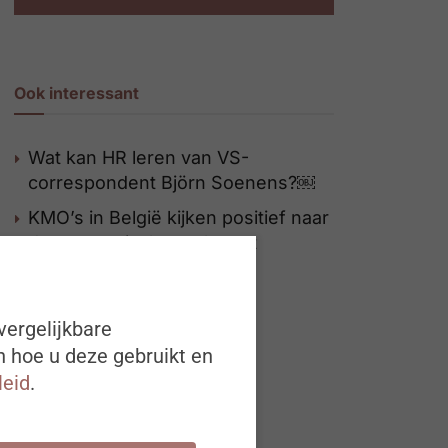
Ook interessant
Wat kan HR leren van VS-
correspondent Björn Soenens?￼
KMO’s in België kijken positief naar
de economische toekomst
Valentijn: Liefde is een
‘werk’woord
vergelijkbare
n hoe u deze gebruikt en
leid
.