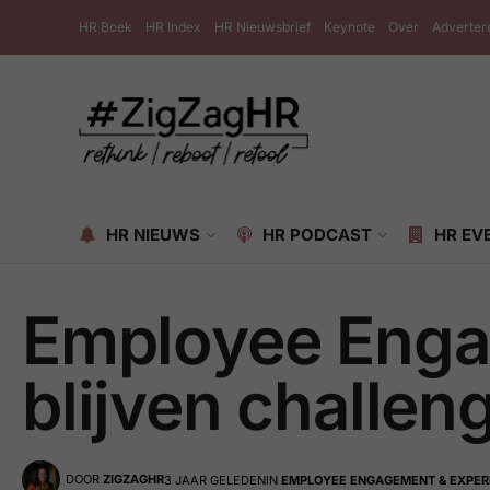
HR Boek
HR Index
HR Nieuwsbrief
Keynote
Over
Adverter
HR NIEUWS
HR PODCAST
HR EV
Employee Enga
blijven challen
DOOR
ZIGZAGHR
3 JAAR GELEDEN
IN
EMPLOYEE ENGAGEMENT & EXPER