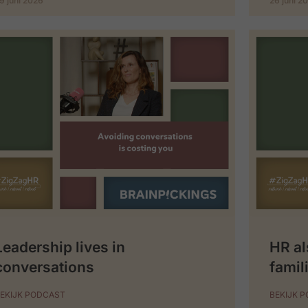
9 juni 2026
26 juni 2
Leadership lives in
HR al
conversations
famil
EKIJK PODCAST
BEKIJK 