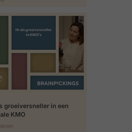
026
s groeiversneller in een
iale KMO
PODCAST