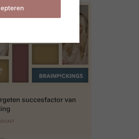
epteren
rgeten succesfactor van
ing
PODCAST