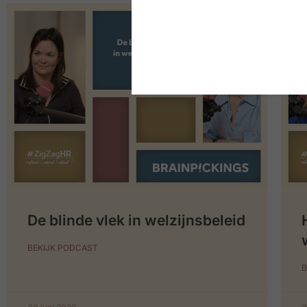
De blinde vlek in welzijnsbeleid
BEKIJK PODCAST
B