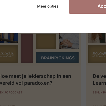
Acc
Meer opties
Hoe meet je leiderschap in een
De ve
wereld vol paradoxen?
Learn
EKIJK PODCAST
BEKIJK 