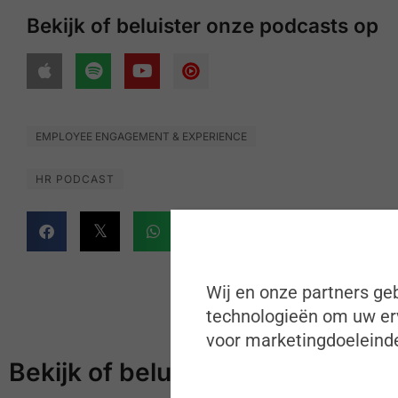
Bekijk of beluister onze podcasts op
EMPLOYEE ENGAGEMENT & EXPERIENCE
HR PODCAST
Wij en onze partners geb
technologieën om uw erv
voor marketingdoeleinde
Bekijk of beluister meer