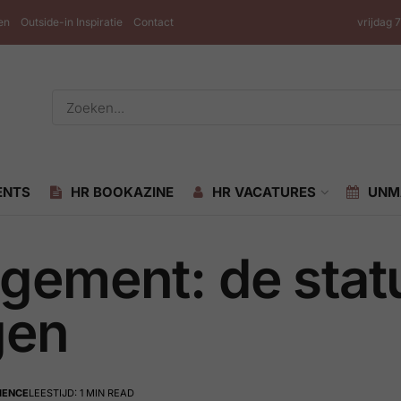
en
Outside-in Inspiratie
Contact
vrijdag 
ENTS
HR BOOKAZINE
HR VACATURES
UNM
gement: de stat
gen
IENCE
LEESTIJD: 1 MIN READ