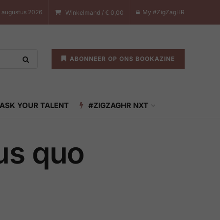
7 augustus 2026
My #ZigZagHR
Winkelmand /
€
0,00
ABONNEER OP ONS BOOKAZINE
ASK YOUR TALENT
#ZIGZAGHR NXT
us quo