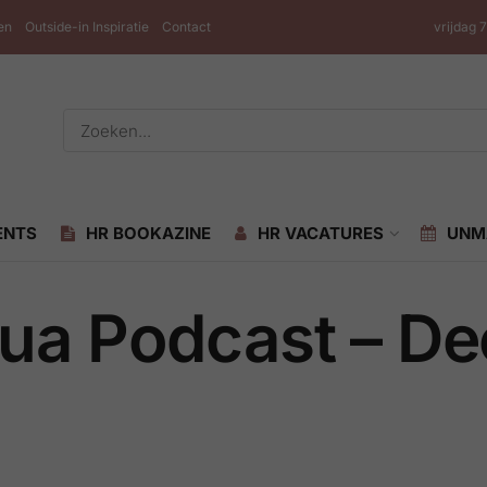
en
Outside-in Inspiratie
Contact
vrijdag 
ENTS
HR BOOKAZINE
HR VACATURES
UNM
ua Podcast – D