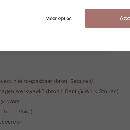
en extra maatregel die erbij komt voor
gingen die er al zijn. De vraag stelt
Acc
Meer opties
zich baseert om deze maatregel naar
ng om meer mensen aan het werk te
gen.”
vers niet toepasbaar
(bron: Securex)
 dagen werkweek? (bron UGent @ Work Stories)
t @ Work
 (bron: Voka)
 Securex)