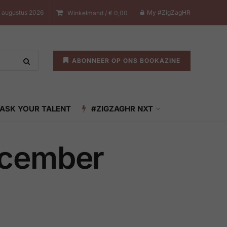
7 augustus 2026
My #ZigZagHR
Winkelmand /
€
0,00
ABONNEER OP ONS BOOKAZINE
ASK YOUR TALENT
#ZIGZAGHR NXT
ecember