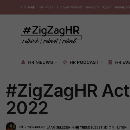
HR Boek
HR Index
HR Nieuwsbrief
Keynote
Over
Adverter
HR NIEUWS
HR PODCAST
HR EV
#ZigZagHR Act
2022
DOOR
ZIGZAGHR
4 JAAR GELEDEN
IN
HR TRENDS
LEESTIJD: 7 MINUTEN