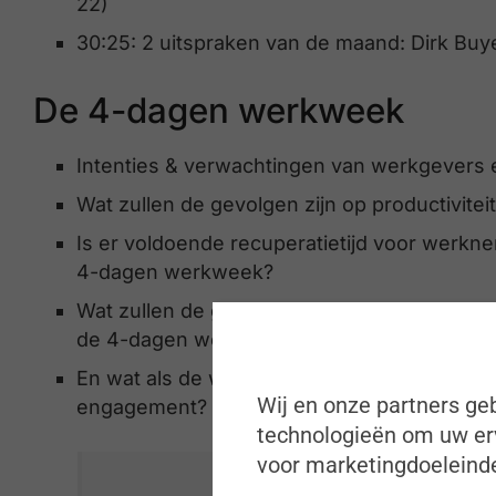
22)
30:25: 2 uitspraken van de maand: Dirk Buy
De 4-dagen werkweek
Intenties & verwachtingen van werkgevers 
Wat zullen de gevolgen zijn op productivitei
Is er voldoende recuperatietijd voor werkne
4-dagen werkweek?
Wat zullen de gevolgen zijn op het team, ze
de 4-dagen werkweek?
En wat als de werkgever weigert? Wat is d
Wij en onze partners geb
engagement? Wordt dit een reden om van w
technologieën om uw erv
voor marketingdoeleinde