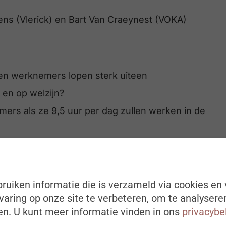
ens (Vlerick) en Bart Van Craeynest (VOKA)
en werknemers lopen sterk uiteen
t en op welzijn?
mers als ze 9,5 uur per dag zullen werken in de
ker als niet iedereen van het team overstapt naar
e impact van een gemotiveerde weigering op het
ruiken informatie die is verzameld via cookies en 
erkgever te veranderen?
aring op onze site te verbeteren, om te analysere
n. U kunt meer informatie vinden in ons
privacybe