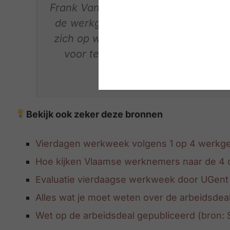
Frank Vander Sijpe: “Dit is alweer e
de werkgever, bovenop de vele uitda
zich op welke studies de overheid 
voor te schuiven als dé oplossi
krij
Bekijk ook zeker deze bronnen
Vierdagen werkweek volgens 1 op 4 werkge
Hoe kijken Vlaamse werknemers naar de 4
Evaluatie vierdaagse werkweek door UGe
n
Alles wat je moet weten over de arbeidsdeal
Wet op de arbeidsdeal gepubliceerd (bron: