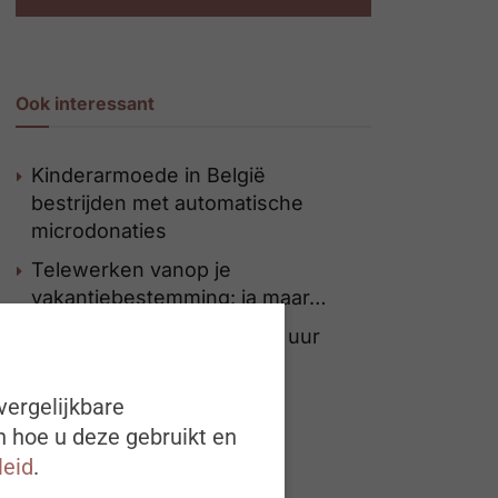
Ook interessant
Kinderarmoede in België
bestrijden met automatische
microdonaties
Telewerken vanop je
vakantiebestemming: ja maar…
Loonkost per gepresteerd uur
steeg vorig jaar met 9,1%
vergelijkbare
n hoe u deze gebruikt en
leid
.