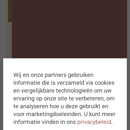
De blinde vlek in welzijnsbeleid
BEKIJK PODCAST
30 juni 2026
Wij en onze partners gebruiken
informatie die is verzameld via cookies
en vergelijkbare technologieën om uw
ervaring op onze site te verbeteren, om
te analyseren hoe u deze gebruikt en
voor marketingdoeleinden. U kunt meer
Schrijf je in op de
informatie vinden in ons
privacybeleid
.
#ZigZagHR-Nieuwsbrief