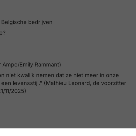
Belgische bedrijven
e?
r Ampe/Emily Rammant)
n niet kwalijk nemen dat ze niet meer in onze
een levensstijl.” (Mathieu Leonard, de voorzitter
1/11/2025)