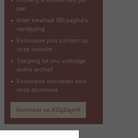
jaar
Ieder kwartaal 160 pagina’s
verdieping
Exclusieve plus content op
onze website
Toegang tot ons volledige
online archief
Exclusieve voordelen voor
onze abonnees
Abonneer op #ZigZagHR