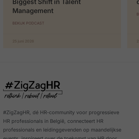
Biggest Shift in Talent
Management
B
BEKIJK PODCAST
25 juni 2026
2
#ZigZagHR, dé HR-community
voor progressieve
HR professionals in België, connecteert HR
professionals en leidinggevenden op maandelijkse
events, inspireert over de toekomst van HR door