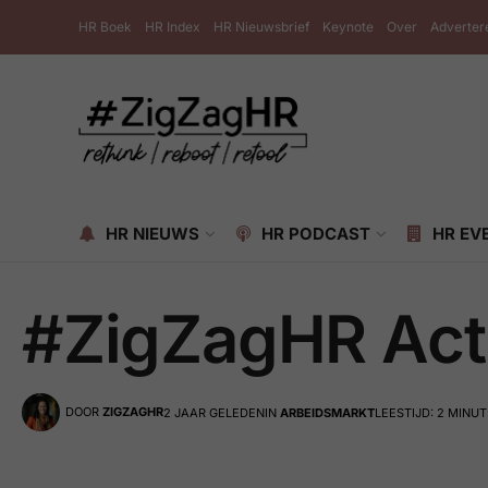
HR Boek
HR Index
HR Nieuwsbrief
Keynote
Over
Adverter
HR NIEUWS
HR PODCAST
HR EV
#ZigZagHR Act
DOOR
ZIGZAGHR
2 JAAR GELEDEN
IN
ARBEIDSMARKT
LEESTIJD: 2 MINU