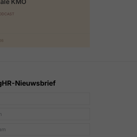
iale KMO
PODCAST
026
gHR-Nieuwsbrief