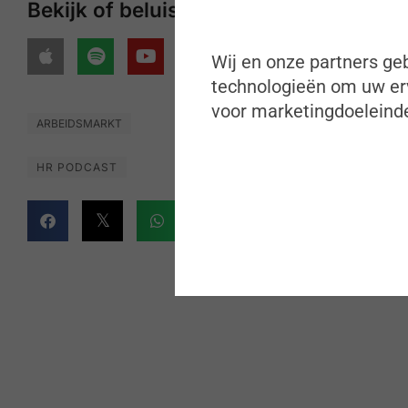
Bekijk of beluister onze podcasts op
Wij en onze partners geb
technologieën om uw erv
voor marketingdoeleinde
ARBEIDSMARKT
HR PODCAST