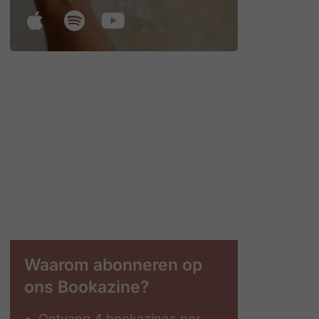
Waarom abonneren op
ons Bookazine?
Ontvang 4 bookazines per