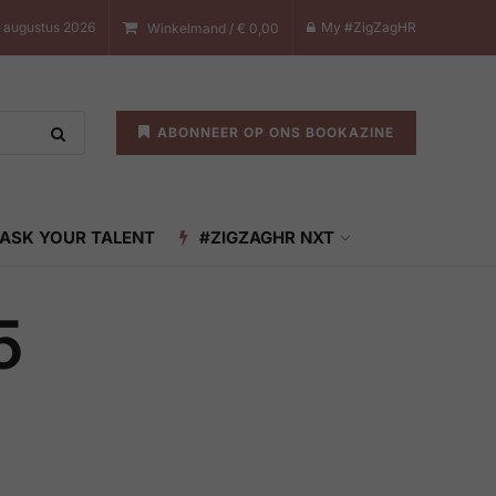
 augustus 2026
My #ZigZagHR
Winkelmand /
€
0,00
ABONNEER OP ONS BOOKAZINE
ASK YOUR TALENT
#ZIGZAGHR NXT
5