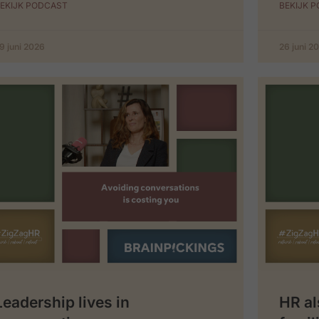
EKIJK PODCAST
BEKIJK 
9 juni 2026
26 juni 2
Leadership lives in
HR al