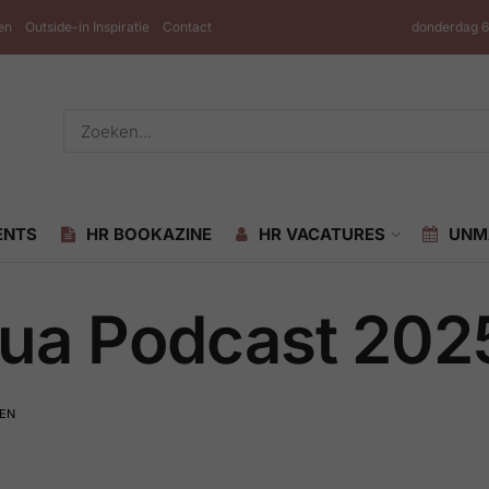
en
Outside-in Inspiratie
Contact
donderdag 6
ENTS
HR BOOKAZINE
HR VACATURES
UNM
ua Podcast 202
TEN