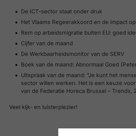
De ICT-sector staat onder druk
Het Vlaams Regeerakkoord en de impact op 
Rem op arbeidsmigratie buiten EU: goed ide
Cijfer van de maand
De Werkbaarheidsmonitor van de SERV
Boek van de maand: Abnormaal Goed (Pete
Uitspraak van de maand: “Je kunt het mense
sector willen werken. Het is een keuze voor 
van de Federatie Horeca Brussel – Trends, 2
Veel kijk- en luisterplezier!