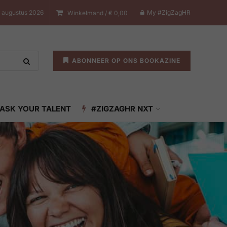
8 augustus 2026
My #ZigZagHR
Winkelmand /
€
0,00
ABONNEER OP ONS BOOKAZINE
ASK YOUR TALENT
#ZIGZAGHR NXT