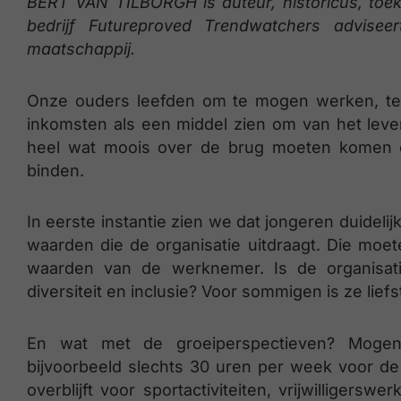
BERT VAN TILBORGH is auteur, historicus, toeko
bedrijf Futureproved Trendwatchers advisee
maatschappij.
Onze ouders leefden om te mogen werken, terw
inkomsten als een middel zien om van het lev
heel wat moois over de brug moeten komen 
binden.
In eerste instantie zien we dat jongeren duidelij
waarden die de organisatie uitdraagt. Die m
waarden van de werknemer. Is de organisa
diversiteit en inclusie? Voor sommigen is ze lief
En wat met de groeiperspectieven? Moge
bijvoorbeeld slechts 30 uren per week voor de o
overblijft voor sportactiviteiten, vrijwilligers