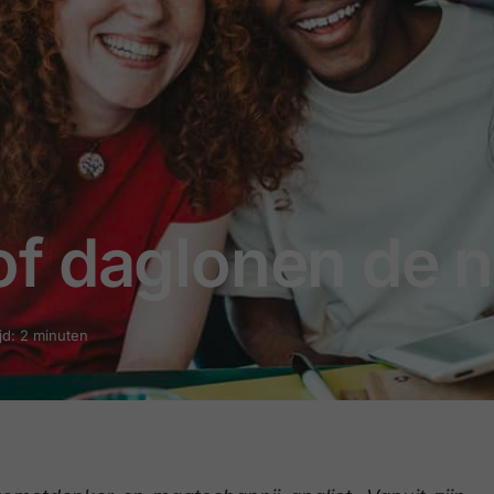
f daglonen de 
jd: 2 minuten