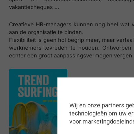
vakantiecheques …
Creatieve HR-managers kunnen nog heel wat v
aan de organisatie te binden.
Flexibiliteit is geen hol begrip meer, maar vert
werknemers tevreden te houden. Ontworpen op 
echter een groot aanpassingsvermogen vergen
Wij en onze partners geb
technologieën om uw erv
voor marketingdoeleinde