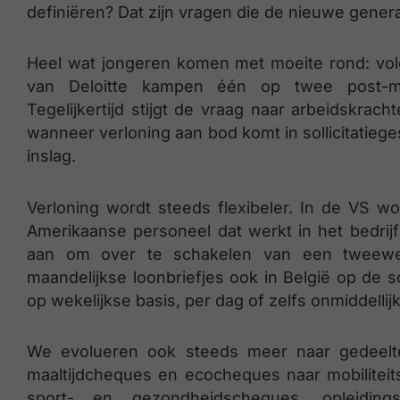
definiëren? Dat zijn vragen die de nieuwe generat
Heel wat jongeren komen met moeite rond: vol
van Deloitte kampen één op twee post-mil
Tegelijkertijd stijgt de vraag naar arbeidskrach
wanneer verloning aan bod komt in sollicitatieg
inslag.
Verloning wordt steeds flexibeler. In de VS w
Amerikaanse personeel dat werkt in het bedrij
aan om over te schakelen van een tweeweke
maandelijkse loonbriefjes ook in België op de 
op wekelijkse basis, per dag of zelfs onmiddellij
We evolueren ook steeds meer naar gedeelteli
maaltijdcheques en ecocheques naar mobiliteit
sport- en gezondheids­cheques, opleidin