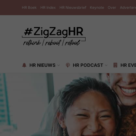
HR Boek
HR Index
HR Nieuwsbrief
Keynote
Over
Adverter
HR NIEUWS
HR PODCAST
HR EV