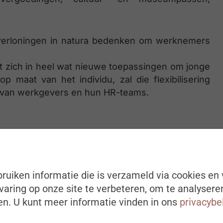
erloningen in natura bedenken om werk­nemers
aalt zich in heel wat nieuwe toepassingen om jonge
maat van het individu, zal die flexibilisering
 van werkgevers en hun HR-teams.
ruiken informatie die is verzameld via cookies en 
aring op onze site te verbeteren, om te analysere
n. U kunt meer informatie vinden in ons
privacybe