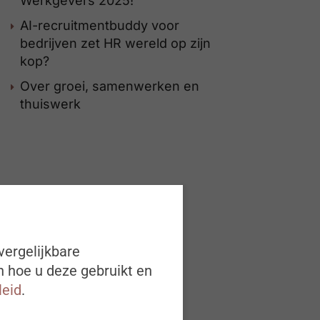
Werkgevers 2025!
AI-recruitmentbuddy voor
bedrijven zet HR wereld op zijn
kop?
Over groei, samenwerken en
thuiswerk
vergelijkbare
n hoe u deze gebruikt en
leid
.