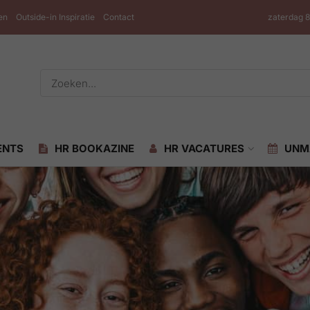
en
Outside-in Inspiratie
Contact
zaterdag 
ENTS
HR BOOKAZINE
HR VACATURES
UNM