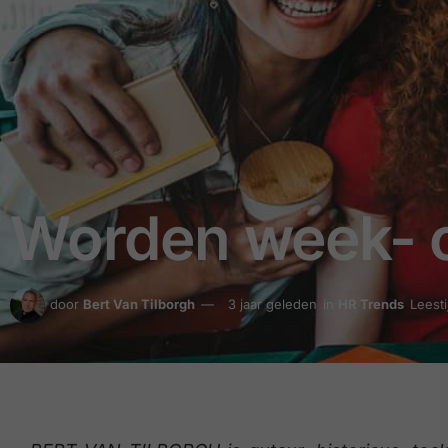
Worden week- o
door
Bert Van Tilborgh
3 jaar geleden
in
HR Trends
Leesti