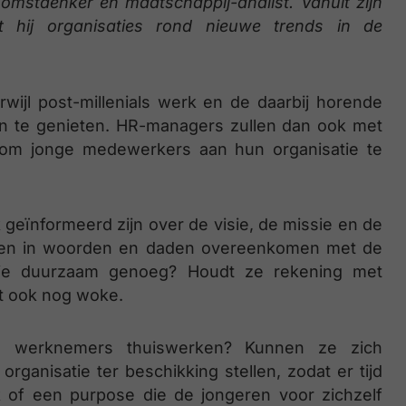
mst­denker en maatschappij-analist. Vanuit zijn
rt hij organisaties rond nieuwe trends in de
ijl post-millenials werk en de daarbij horende
en te genieten. HR-managers zullen dan ook met
om jonge medewerkers aan hun organisatie te
k geïnformeerd zijn over de visie, de missie en de
oeten in woorden en daden overeenkomen met de
tie duurzaam genoeg? Houdt ze rekening met
st ook nog woke.
n werknemers thuiswerken? Kunnen ze zich
rganisatie ter beschikking stellen, zodat er tijd
werk of een purpose die de jongeren voor zichzelf