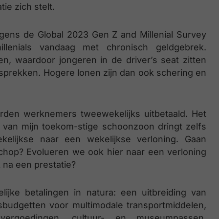
ie zich stelt.
gens de Global 2023 Gen Z and Millenial Survey
lenials vandaag met chronisch geldgebrek.
ten, waardoor jongeren in de driver’s seat zitten
esprekken. Hogere lonen zijn dan ook schering en
orden werknemers tweewekelijks uitbetaald. Het
f van mijn toekom-stige schoonzoon dringt zelfs
lijkse naar een wekelijkse verloning. Gaan
schop? Evolueren we ook hier naar een verloning
k na een prestatie?
jke betalingen in natura: een uitbreiding van
s­budgetten voor multimodale transportmiddelen,
gsvergoedingen, cultuur- en museumpassen,