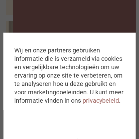
30 juni 2026
Wij en onze partners gebruiken
informatie die is verzameld via cookies
en vergelijkbare technologieën om uw
ervaring op onze site te verbeteren, om
te analyseren hoe u deze gebruikt en
voor marketingdoeleinden. U kunt meer
Schrijf je in op de
informatie vinden in ons
privacybeleid
.
#ZigZagHR-Nieuwsbrief
Iedere dinsdagochtend om 8u00 in
Hoe meet je leiderschap in een
jouw mailbox
wereld vol paradoxen?
Ideeën, inspiratie, best & next