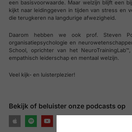
een basisvoorwaarde. Maar welzijn blijft een b
kijkt naar leidinggeven in tijden van stress e
die terugkeren na langdurige afwezigheid.
Daarom hebben we ook prof. Steven Poel
organisatiepsychologie en neurowetenschappe
School, oprichter van het NeuroTrainingLab™,
empathisch leiderschap en mentaal welzijn.
Veel kijk- en luisterplezier!
Bekijk of beluister onze podcasts op