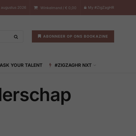
 augustus 2026
My #ZigZagHR
Winkelmand /
€
0,00
ABONNEER OP ONS BOOKAZINE
ASK YOUR TALENT
#ZIGZAGHR NXT
iderschap