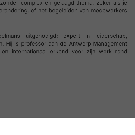
ijzonder complex en gelaagd thema, zeker als je
n verandering, of het begeleiden van medewerkers
mans uitgenodigd: expert in leiderschap,
n. Hij is professor aan de Antwerp Management
 en internationaal erkend voor zijn werk rond