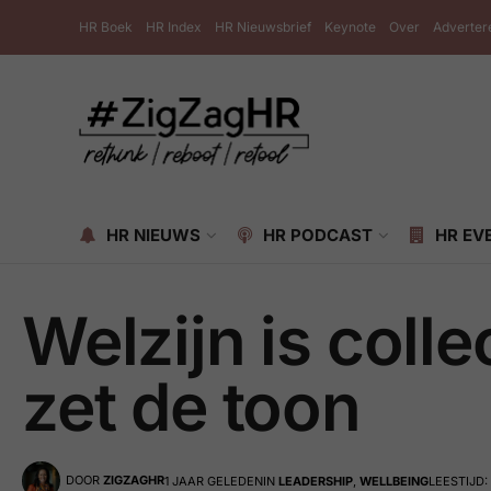
HR Boek
HR Index
HR Nieuwsbrief
Keynote
Over
Adverter
HR NIEUWS
HR PODCAST
HR EV
Welzijn is coll
zet de toon
DOOR
ZIGZAGHR
1 JAAR GELEDEN
IN
LEADERSHIP
,
WELLBEING
LEESTIJD: