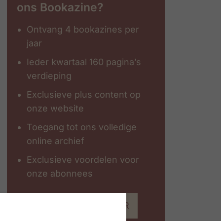
ons Bookazine?
Ontvang 4 bookazines per
jaar
Ieder kwartaal 160 pagina’s
verdieping
Exclusieve plus content op
onze website
Toegang tot ons volledige
online archief
Exclusieve voordelen voor
onze abonnees
Abonneer op #ZigZagHR