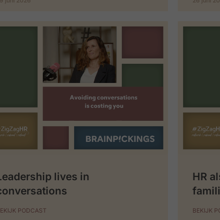
9 juni 2026
26 juni 2
Leadership lives in
HR al
conversations
famil
EKIJK PODCAST
BEKIJK 