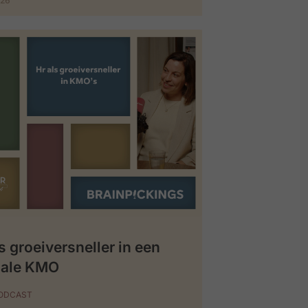
026
s groeiversneller in een
iale KMO
PODCAST