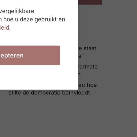
vergelijkbare
n hoe u deze gebruikt en
leid
.
Ook interessant
Lisbeth Claus: “Duty of care staat
epteren
steeds hoger op de agenda”
Werktevredenheid daalt naarmate
werknemers ouder worden
Van stemhokje tot werkvloer: hoe
stilte de democratie beïnvloedt