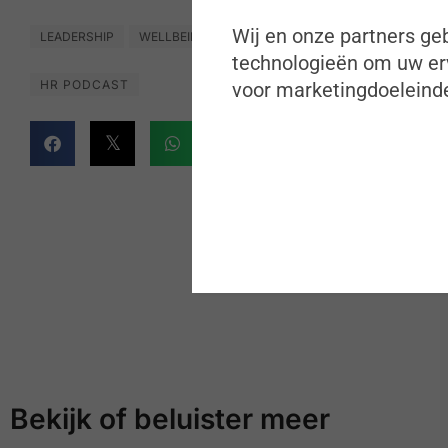
Wij en onze partners geb
LEADERSHIP
WELLBEING
technologieën om uw erv
HR PODCAST
voor marketingdoeleinde
Bekijk of beluister meer