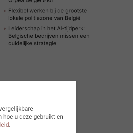
Orpea België #161
Flexibel werken bij de grootste
lokale politiezone van België
Leiderschap in het AI-tijdperk:
Belgische bedrijven missen een
duidelijke strategie
vergelijkbare
n hoe u deze gebruikt en
leid
.