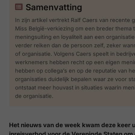
Samenvatting
In zijn artikel vertrekt Ralf Caers van recen
Miss België-verkiezing om een breder thema t
meningsuiting en loyaliteit aan een organisati
verder reiken dan de persoon zelf, zeker wann
of organisatie. Volgens Caers speelt in bedrij
werknemers hebben recht op een eigen menin
hebben op collega’s en op de reputatie van het 
organisaties duidelijk bepalen waar ze voor st
ontstaat meer houvast in situaties waarin m
de organisatie.
Het nieuws van de week kwam deze keer u
inreisverbod voor de Verenigde Staten om 