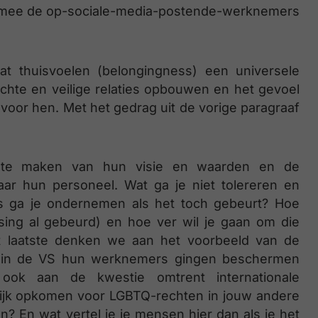
waarmee de op-sociale-media-postende-werknemers
at thuisvoelen (belongingness) een universele
echte en veilige relaties opbouwen en het gevoel
voor hen. Met het gedrag uit de vorige paragraaf
 te maken van hun visie en waarden en de
 naar hun personeel. Wat ga je niet tolereren en
s ga je ondernemen als het toch gebeurt? Hoe
etsing al gebeurd) en hoe ver wil je gaan om die
t laatste denken we aan het voorbeeld van de
ng in de VS hun werknemers gingen beschermen
ook aan de kwestie omtrent internationale
lijk opkomen voor LGBTQ-rechten in jouw andere
en? En wat vertel je je mensen hier dan als je het