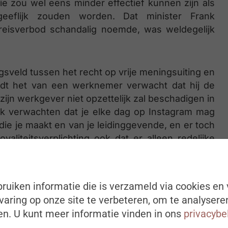
Die zou wel eens minder effectief kunnen zijn als
eflijk zouden worden. Dat minister Frank
inreisverbod schandalig noemde, was weldegelijk
sveld tussen het recht op vrije meningsuiting en
wordt het van een werknemer verwacht dat hij de
ijn werkgever niet opzettelijk zal beschadigen in
ijk verwachten dat je elke dag op Instagram mag
die je maakt en van je leidinggevende, en er toch
yaliteitsverplichting ook dat er alleen redelijke
hoeft zich dus niet verplicht te voelen in het
et bedrijf op te houden.
ruiken informatie die is verzameld via cookies en 
elgië-verkiezing van vorige week. Hoewel ex-
aring op onze site te verbeteren, om te analysere
ren, was de kersverse Miss België Olga Lombardo
n. U kunt meer informatie vinden in ons
privacybe
voor de organisatie. De beweringen van de ex-