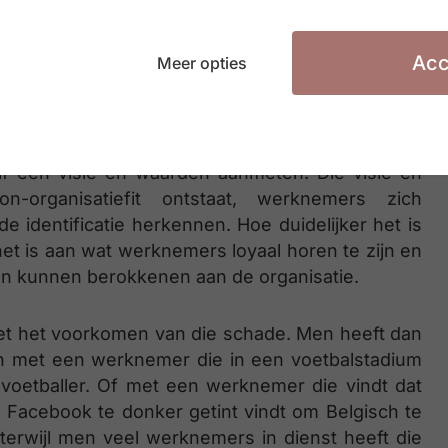
or haar eigen ervaring, alsof ze een van die
elijk even het medeleven met de slachtoffers en
Acc
e invulling van de loyaliteitsverplichting in de
Meer opties
strument in het hedendaagse hr-beleid. Net zoals
elf een visie en waarden aanmeten. Die visie en
-organisatiefit ontstaat, werknemers zich
fde identificatie herkennen. Hoe duidelijker het is
het is aan wat werknemers loyaal horen te zijn en
en kunnen berokkenen aan de organisatie.
met het voorkomen van die schade. Men heeft dan
n met een werknemer die in een voetbalstadium
voetballer. Of met een werknemer die vindt dat
 Facebook te donker getint vindt om Belgisch te
s terwijl men veel werknemers in dienst heeft die