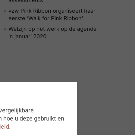
assessments
vzw Pink Ribbon organiseert haar
eerste ‘Walk for Pink Ribbon’
Welzijn op het werk op de agenda
in januari 2020
vergelijkbare
n hoe u deze gebruikt en
leid
.