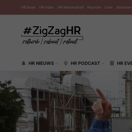
HR Boek
HR Index
HR Nieuwsbrief
Keynote
Over
Adverter
HR NIEUWS
HR PODCAST
HR EV