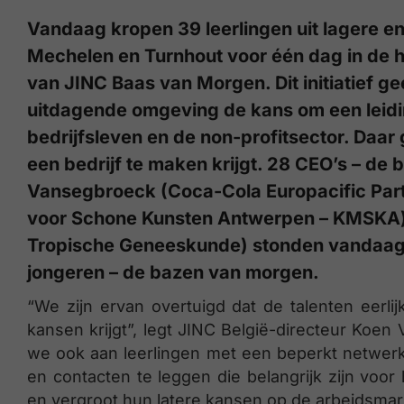
Vandaag kropen 39 leerlingen uit lagere 
Mechelen en Turnhout voor één dag in de hu
van JINC Baas van Morgen. Dit initiatief g
uitdagende omgeving de kans om een leidi
bedrijfsleven en de non-profitsector. Daa
een bedrijf te maken krijgt. 28 CEO’s – de
Vansegbroeck (Coca-Cola Europacific Par
voor Schone Kunsten Antwerpen – KMSKA) e
Tropische Geneeskunde) stonden vandaag hu
jongeren – de bazen van morgen.
“We zijn ervan overtuigd dat de talenten eerlij
kansen krijgt”, legt JINC België-directeur Koe
we ook aan leerlingen met een beperkt netwer
en contacten te leggen die belangrijk zijn voo
en vergroot hun latere kansen op de arbeidsmar