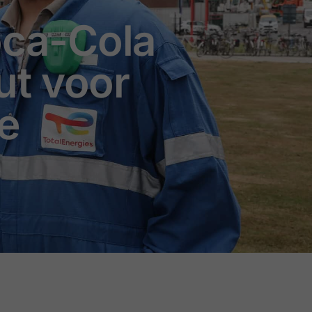
oca-Cola
ut voor
e