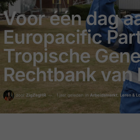
Voor één dag aa
Europacific Part
Tropische Gene
Rechtbank van 
door
ZigZagHR
1 jaar geleden
in
Arbeidsmarkt
,
Leren & 