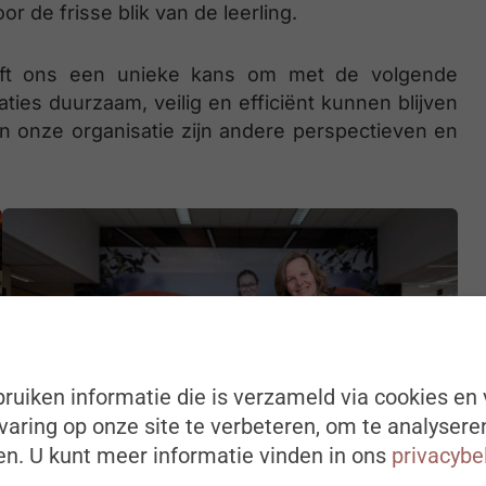
or de frisse blik van de leerling.
ft ons een unieke kans om met de volgende
ties duurzaam, veilig en efficiënt kunnen blijven
n onze organisatie zijn andere perspectieven en
ruiken informatie die is verzameld via cookies en 
aring op onze site te verbeteren, om te analysere
n. U kunt meer informatie vinden in ons
privacybe