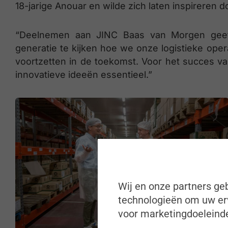
18-jarige Anouar en wilde zich laten inspireren do
“Deelnemen aan JINC Baas van Morgen gee
generatie te kijken hoe we onze logistieke opera
voortzetten in de toekomst. Voor het succes va
innovatieve ideeën essentieel.”
Wij en onze partners geb
technologieën om uw erv
voor marketingdoeleinde