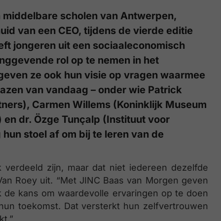
en middelbare scholen van Antwerpen,
id van een CEO, tijdens de vierde editie
eeft jongeren uit een sociaaleconomisch
nggevende rol op te nemen in het
r geven ze ook hun visie op vragen waarmee
 bazen van vandaag – onder wie Patrick
tners), Carmen Willems (Koninklijk Museum
n dr. Özge Tunçalp (Instituut voor
n stoel af om bij te leren van de
k verdeeld zijn, maar dat niet iedereen dezelfde
n Van Roey uit. “Met JINC Baas van Morgen geven
k de kans om waardevolle ervaringen op te doen
r hun toekomst. Dat versterkt hun zelfvertrouwen
kt.”