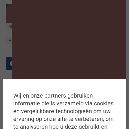
Schrijf in
REKRUTERING
HR ACTUA
Wij en onze partners gebruiken
informatie die is verzameld via cookies
en vergelijkbare technologieën om uw
ervaring op onze site te verbeteren, om
te analyseren hoe u deze gebruikt en