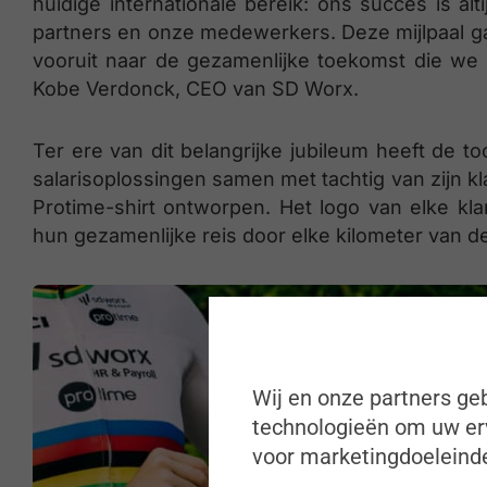
huidige internationale bereik: ons succes is a
partners en onze medewerkers. Deze mijlpaal gaa
vooruit naar de gezamenlijke toekomst die we
Kobe Verdonck, CEO van SD Worx.
Ter ere van dit belangrijke jubileum heeft de
salarisoplossingen samen met tachtig van zijn k
Protime-shirt ontworpen. Het logo van elke kla
hun gezamenlijke reis door elke kilometer van
Wij en onze partners geb
technologieën om uw erv
voor marketingdoeleinde