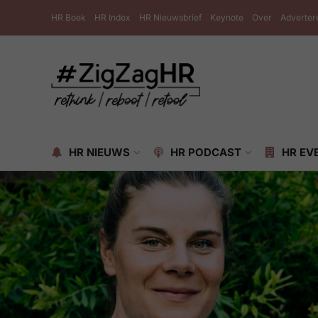
HR Boek
HR Index
HR Nieuwsbrief
Keynote
Over
Adverter
HR NIEUWS
HR PODCAST
HR EV