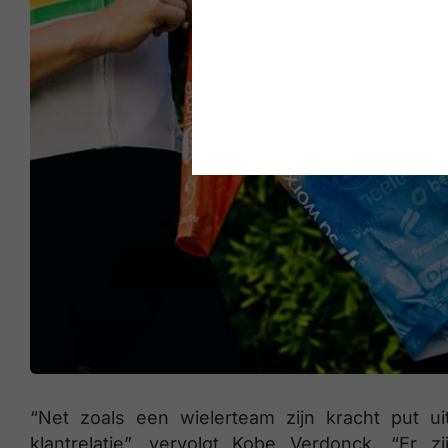
“Net zoals een wielerteam zijn kracht put ui
klantrelatie”, vervolgt Kobe Verdonck. “Er z