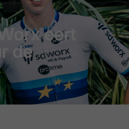
Worx eert
ur de