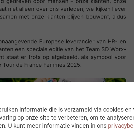
ltijd gedreven door mensen – onze klanten, onze
t niet alleen over ons verleden, we kijken liever
 samen met onze klanten blijven bouwen”, aldus
 toonaangevende Europese leverancier van HR- en
lanten een speciale editie van het Team SD Worx-
nt staat er trots op afgebeeld, als symbool voor
 de Tour de France Femmes 2025.
ruiken informatie die is verzameld via cookies en 
aring op onze site te verbeteren, om te analysere
n. U kunt meer informatie vinden in ons
privacybe