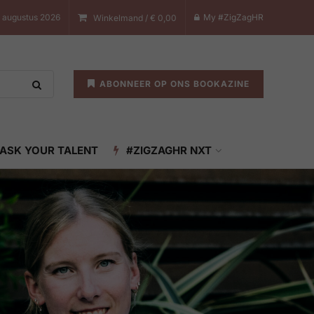
 augustus 2026
My #ZigZagHR
Winkelmand /
€
0,00
ABONNEER OP ONS BOOKAZINE
ASK YOUR TALENT
#ZIGZAGHR NXT