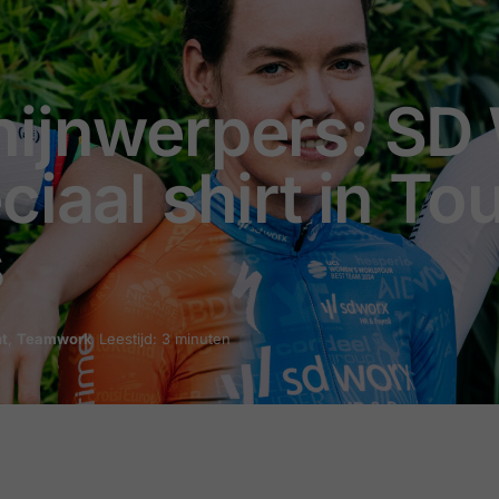
hijnwerpers: SD 
iaal shirt in To
s
t
,
Teamwork
Leestijd: 3 minuten