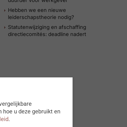
duurder voor werkgever
Hebben we een nieuwe
leiderschapstheorie nodig?
Statutenwijziging en afschaffing
directiecomités: deadline nadert
vergelijkbare
n hoe u deze gebruikt en
leid
.