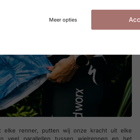
Acc
Meer opties
t elke renner, putten wij onze kracht uit elke
ijn veel parallellen tussen wielrennen en het