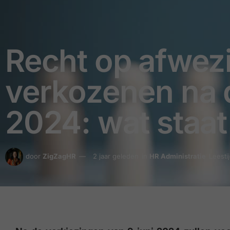
Recht op afwez
verkozenen na d
2024: wat staat
door
ZigZagHR
2 jaar geleden
in
HR Administratie
Leesti