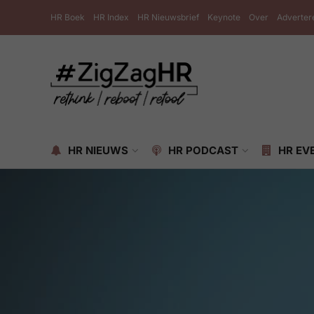
HR Boek
HR Index
HR Nieuwsbrief
Keynote
Over
Adverter
HR NIEUWS
HR PODCAST
HR EV