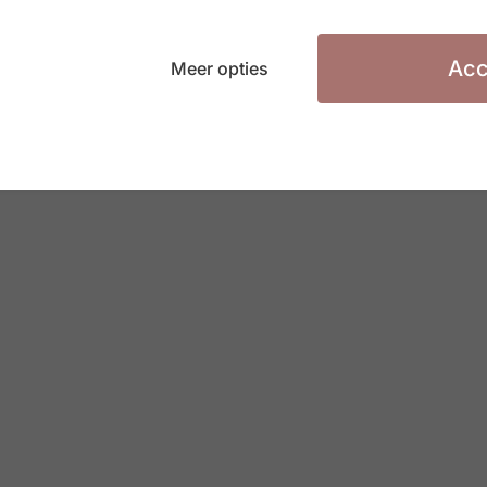
andidatenlijsten voorkomt (als dat niet het geval
g tot aan de verkiezing). Als de werkgever deze
Acc
Meer opties
tslaat zonder een reden te rechtvaardigen die
at is of een politiek mandaat uitoefent, moet hij
lijk is aan 6 maanden loon,” besluit Catherine