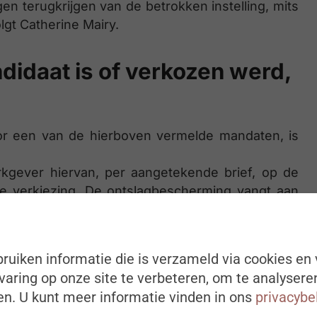
en terugkrijgen van de betrokken instelling, mits
lgt Catherine Mairy.
idaat is of verkozen werd,
or een van de hierboven vermelde mandaten, is
rkgever hiervan, per aangetekende brief, op de
e verkiezing. De ontslagbescherming vangt aan
vangen.
 ontslag beschermd tijdens de hele duur van het
ruiken informatie die is verzameld via cookies en 
lijk op volgen.
aring op onze site te verbeteren, om te analysere
n. U kunt meer informatie vinden in ons
privacybe
dan houdt de bescherming op 3 maanden na de