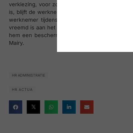
verkiezing, voor zover hij daadwerkelijk op de k
is, blijft de werknemer beschermd tegen ontsla
werknemer tijdens de beschermingsperiode on
vreemd is aan het feit dat de werknemer kandida
hem een beschermingsvergoeding betalen die ge
Mairy.
HR ADMINISTRATIE
HR ACTUA