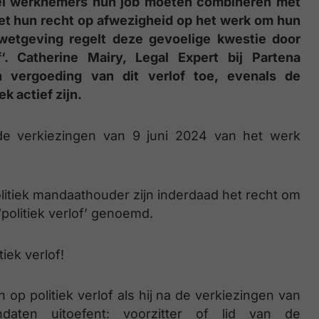
eel werknemers hun job moeten combineren met
met hun recht op afwezigheid op het werk om hun
 wetgeving regelt deze gevoelige kwestie door
‘. Catherine Mairy, Legal Expert bij Partena
n vergoeding van dit verlof toe, evenals de
 actief zijn.
de verkiezingen van 9 juni 2024 van het werk
itiek mandaathouder zijn inderdaad het recht om
‘politiek verlof’ genoemd.
iek verlof!
p politiek verlof als hij na de verkiezingen van
ten uitoefent: voorzitter of lid van de