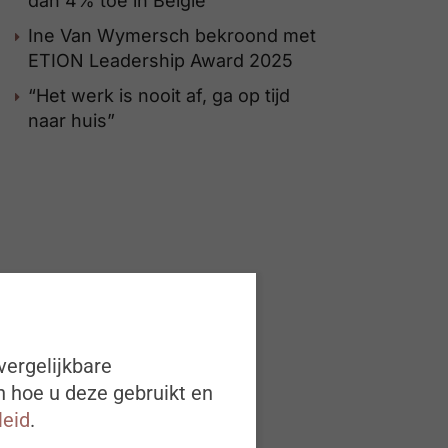
dan 4% toe in België
Ine Van Wymersch bekroond met
ETION Leadership Award 2025
“Het werk is nooit af, ga op tijd
naar huis”
vergelijkbare
n hoe u deze gebruikt en
leid
.