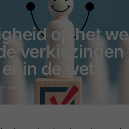
igheid op het we
e verkiezingen 
 er in de wet?
jd: 3 minuten