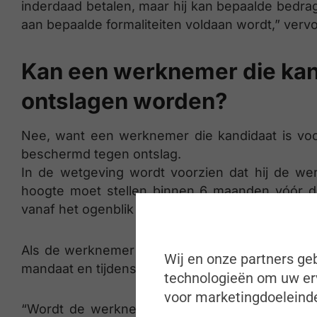
inderdaad betalen, maar hij kan bepaalde bedrag
aan bepaalde formaliteiten voldaan wordt,” vervo
Kan een werknemer die kand
ontslagen worden?
Nee, want een werknemer die kandidaat is vo
beschermd tegen ontslag.
In de wetgeving wordt voorzien dat hij de we
hoogte moet stellen binnen 6 maanden vóór d
vanaf het ogenblik waarop deze brief wordt ont
Als de werknemer verkozen wordt, is hij tegen
Wij en onze partners geb
mandaat en tijdens de 6 maanden die er onmiddel
technologieën om uw erv
voor marketingdoeleinde
“Wordt de werknemer echter niet verkozen, 