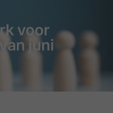
rk voor
van juni