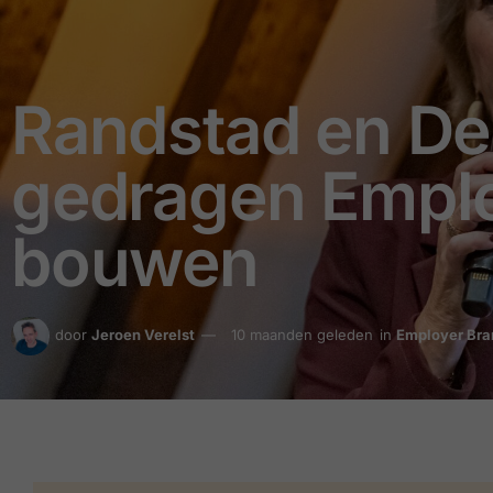
Randstad en De 
gedragen Emplo
bouwen
door
Jeroen Verelst
10 maanden geleden
in
Employer Bra