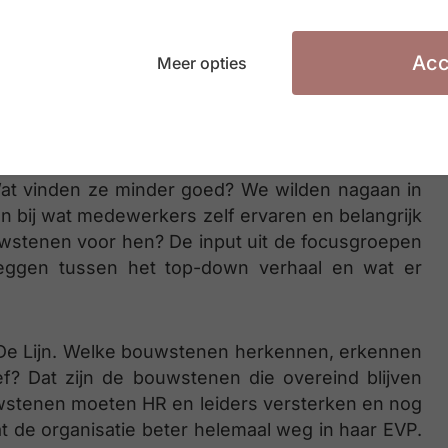
rden ook focusgroepen samengesteld. Via deze
ewerkers De Lijn beleven als werkgever. We
d voor verschillende rollen en verschillende
Acc
Meer opties
minstens 12 tot 20 medewerkers, met een mix in
p van een halve dag gehouden. Wat waarderen
Wat vinden ze minder goed? We wilden nagaan in
 bij wat medewerkers zelf ervaren en belangrijk
uwstenen voor hen? De input uit de focusgroepen
 leggen tussen het top-down verhaal en wat er
 De Lijn. Welke bouwstenen herkennen, erkennen
? Dat zijn de bouwstenen die overeind blijven
wstenen moeten HR en leiders versterken en nog
at de organisatie beter helemaal weg in haar EVP.