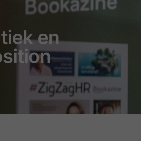
tiek en
sition