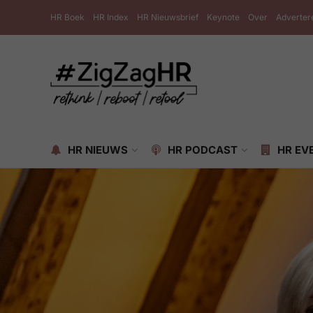
HR Boek
HR Index
HR Nieuwsbrief
Keynote
Over
Adverter
HR NIEUWS
HR PODCAST
HR EV