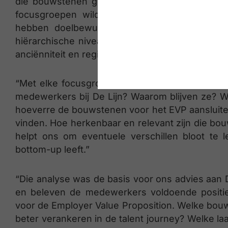
die bouwstenen gevalideerd. In deze fase we
focusgroepen wilden we nagaan hoe de med
hebben doelbewust focusgroepen georganiseer
hiërarchische niveaus. Elke focusgroep telde 
anciënniteit en regio’s.”
“Met elke focusgroep hebben we een worksho
medewerkers bij De Lijn? Waarom blijven ze? 
hoeverre de bouwstenen voor het EVP aansluiten
vinden. Hoe herkenbaar en relevant zijn die bo
helpt ons om eventuele verschillen bloot te
bottom-up leeft.”
“Die analyse was de basis voor ons advies aan
en beleven de medewerkers voldoende positief
voor de Employer Value Proposition. Welke bou
beter verankeren in de talent journey? Welke la