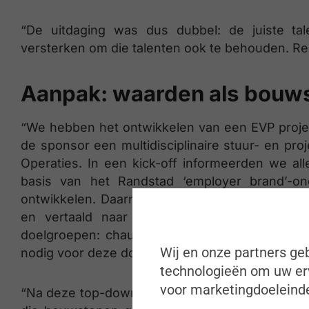
“De uitdaging was dus dubbel: de juiste ta
versterken om die talenten ook te behouden. Rek
Aanpak: waarden als bouws
“We hebben het ontwikkelen van een EVP proj
de sponsor een multidisciplinaire stuur- en p
Operaties. In een kick-off informeerden we al
basis van het Randstad ‘employer brand’-
ontwikkelen. Daarna hebben we met de project
en vertaald naar ‘gifts’ voor de medewer
doelgroepen: chauffeurs, technici en bediend
Wij en onze partners geb
nodig voor deze doelgroepen?”
technologieën om uw erv
voor marketingdoeleinde
“Na deze top-down oefening om de bouwstenen 