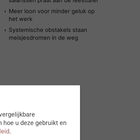
salarissen praat aan de feesttafel
Meer loon voor minder geluk op
het werk
Systemische obstakels staan
meisjesdromen in de weg
vergelijkbare
n hoe u deze gebruikt en
leid
.