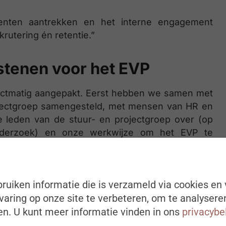
lenten aantrekken en het interne engagement
rutering én retentie.”
tenen voor het EVP
ectmatig aangepakt. Eerst hebben we samen met
rojectgroep samengesteld, met mensen van HR en
le leden van de stuur- en projectgroep over (op
onderzoek) en onze werkwijze om het EVP te
groep de waarden van De Lijn in beeld gebracht
ker. We hebben ook gekeken naar een aantal
en. Waren er andere of aanvullende bouwstenen
ruiken informatie die is verzameld via cookies en 
aring op onze site te verbeteren, om te analysere
n. U kunt meer informatie vinden in ons
privacybe
van het EVP te formuleren, heeft de stuurgroep