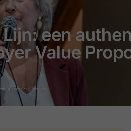
Lijn: een authen
yer Value Propo
nding
Leestijd: 3 minuten